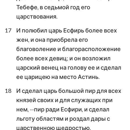
Тебефе, в седьмой год его
царствования.
17
И полюбил царь Есфирь более всех
жен, и она приобрела его
благоволение и благорасположение
более всех девиц; и он возложил
царский венец на голову ее и сделал
ее царицею на место Астинь.
18
И сделал царь большой пир для всех
князей своих и для служащих при
нем, --пир ради Есфири, и сделал
льготу областям и роздал дары с
царственною щедростью.