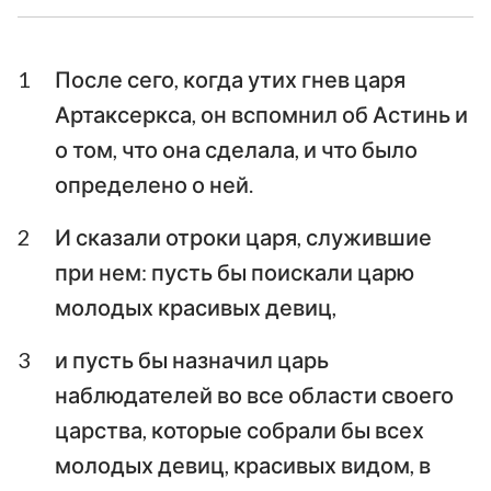
Ездра
Неемия
1
После сего, когда утих гнев царя
Есфирь
Иов
Артаксеркса, он вспомнил об Астинь и
Псалтирь
Притчи
о том, что она сделала, и что было
определено о ней.
Екклесиаст
Песни Песней
2
И сказали отроки царя, служившие
Исаия
Иеремия
при нем: пусть бы поискали царю
Плач Иеремии
Иезекииль
молодых красивых девиц,
Даниил
Осия
3
и пусть бы назначил царь
Иоиль
Амос
наблюдателей во все области своего
царства, которые собрали бы всех
Авдия
Иона
молодых девиц, красивых видом, в
Михей
Наум