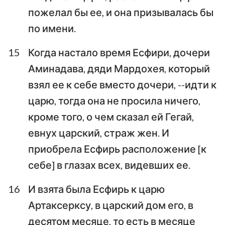
пожелал бы ее, и она призывалась бы
по имени.
15
Когда настало время Есфири, дочери
Аминадава, дяди Мардохея, который
взял ее к себе вместо дочери, --идти к
царю, тогда она не просила ничего,
кроме того, о чем сказал ей Гегай,
евнух царский, страж жен. И
1
2
3
4
5
6
7
приобрела Есфирь расположение [к
8
9
10
себе] в глазах всех, видевших ее.
16
И взята была Есфирь к царю
Артаксерксу, в царский дом его, в
десятом месяце, то есть в месяце