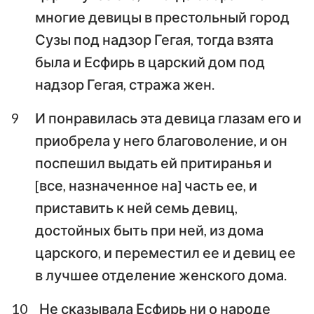
многие девицы в престольный город
Сузы под надзор Гегая, тогда взята
была и Есфирь в царский дом под
надзор Гегая, стража жен.
9
И понравилась эта девица глазам его и
приобрела у него благоволение, и он
поспешил выдать ей притиранья и
[все, назначенное на] часть ее, и
приставить к ней семь девиц,
достойных быть при ней, из дома
царского, и переместил ее и девиц ее
в лучшее отделение женского дома.
10
Не сказывала Есфирь ни о народе