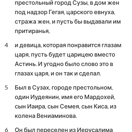
престольный город Сузы, в дом жен
Аввакум
Софония
под надзор Гегая, царского евнуха,
стража жен, и пусть бы выдавали им
Аггей
Захария
притиранья,
Малахия
4
и девица, которая понравится глазам
царя, пусть будет царицею вместо
Астинь. И угодно было слово это в
глазах царя, и он так и сделал.
5
Был в Сузах, городе престольном,
один Иудеянин, имя его Мардохей,
сын Иаира, сын Семея, сын Киса, из
колена Вениаминова.
6
Он был переселен из Иерусалима