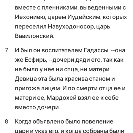
вместе с пленниками, выведенными с
Иехониею, царем Иудейским, которых
переселил Навуходоносор, царь
Вавилонский.
7
И был он воспитателем Гадассы, --она
же Есфирь, --дочери дяди его, так как
не было у нее ни отца, ни матери.
Девица эта была красива станом и
пригожа лицем. И по смерти отца ее и
матери ее, Мардохей взял ее к себе
вместо дочери.
8
Когда объявлено было повеление
царя и указ его, и когда собраны были