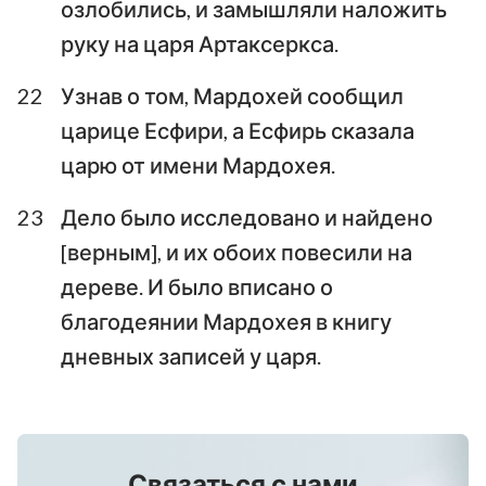
озлобились, и замышляли наложить
руку на царя Артаксеркса.
22
Узнав о том, Мардохей сообщил
царице Есфири, а Есфирь сказала
царю от имени Мардохея.
23
Дело было исследовано и найдено
[верным], и их обоих повесили на
дереве. И было вписано о
благодеянии Мардохея в книгу
дневных записей у царя.
Связаться с нами