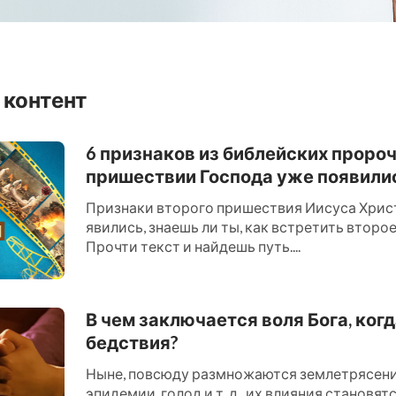
 контент
6 признаков из библейских проро
пришествии Господа уже появили
Признаки второго пришествия Иисуса Хрис
явились, знаешь ли ты, как встретить втор
Прочти текст и найдешь путь....
В чем заключается воля Бога, ког
бедствия?
Ныне, повсюду размножаются землетрясения
эпидемии, голод и т. д., их влияния становят