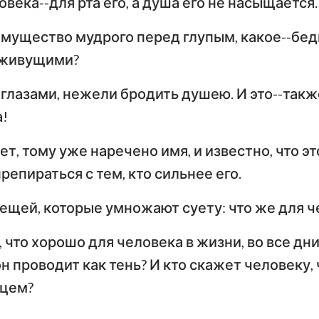
века--для рта его, а душа его не насыщается.
Тимофею
Т
Иезекииль
мущество мудрого перед глупым, какое--бе
По
Послание к Титу
Ф
 живущими?
Осия
Послание к Евреям
По
глазами, нежели бродить душею. И это--такж
Амос
!
Первое послание
Вт
Иона
Петра
П
т, тому уже наречено имя, и известно, что это
Наум
Первое послание
Вт
репираться с тем, кто сильнее его.
Иоанна
И
Софония
вещей, которые умножают суету: что же для 
Третье послание
Захария
Иоанна
П
, что хорошо для человека в жизни, во все дн
он проводит как тень? И кто скажет человеку,
Откровение Иоанна
Богослова
нцем?