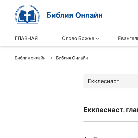
ГЛАВНАЯ
Слово Божье
Евангел
Библия онлайн
Библия Онлайн
Екклесиаст
Книги Ветхо
Екклесиаст, гла
Бытие