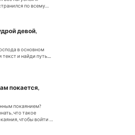
странился по всему
удрой девой,
оспода в основном
текст и найди путь....
ам покается,
инным покаянием?
нать, что такое
каяния, чтобы войти в