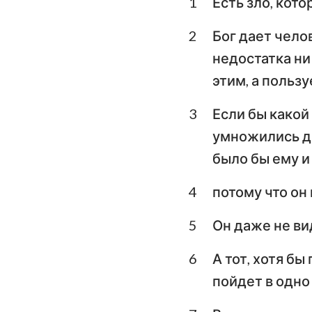
1
Есть зло, кот
Левит
Второзаконие
2
Бог дает челов
недостатка ни 
Книга Судей
этим, а пользу
1-я Царств
3
Если бы какой
3-я Царств
умножились дн
1-я Паралипомено
было бы ему и
Ездра
4
потому что он
Есфирь
5
Он даже не ви
Псалтирь
6
А тот, хотя б
пойдет в одно
Екклесиаст
Исаия