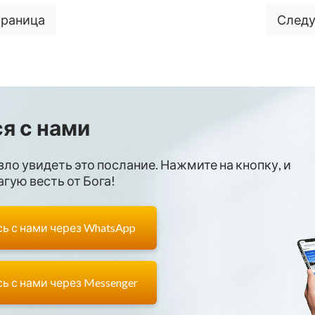
траница
Следу
я с нами
зло увидеть это послание. Нажмите на кнопку, и
гую весть от Бога!
ь с нами через WhatsApp
ь с нами через Messenger