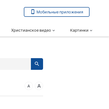
Мобильные приложения
Христианское видео
Kартинки
7
вета
ангелие от Марка