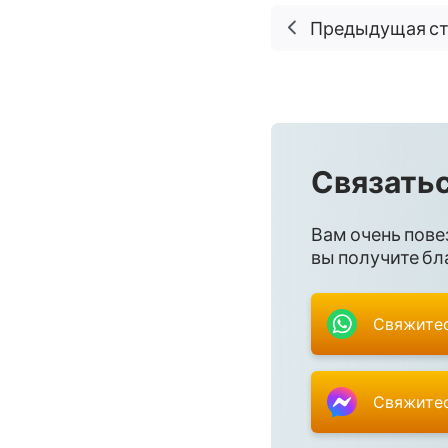
Предыдущая с
Связатьс
Вам очень пове
вы получите бла
Свяжитес
Свяжитес