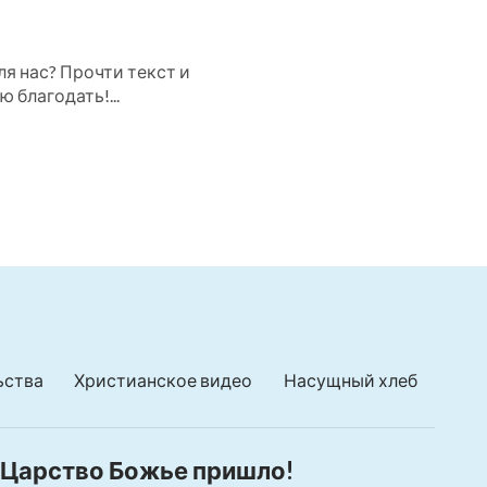
я нас? Прочти текст и
 благодать!...
ьства
Христианское видео
Насущный хлеб
Царство Божье пришло!