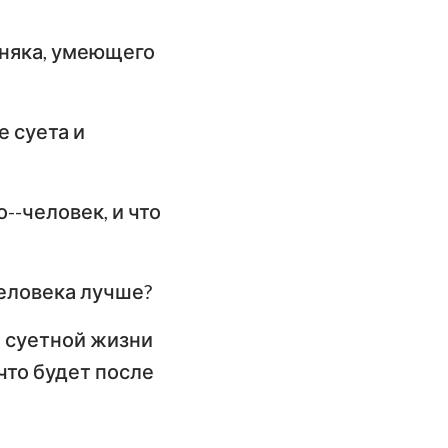
имофею
дняка, умеющего
слание к
илимону
слание Иакова
е суета и
орое послание
етра
--человек, и что
орое послание
оанна
человека лучше?
ослание Иуды
и суетной жизни
 что будет после