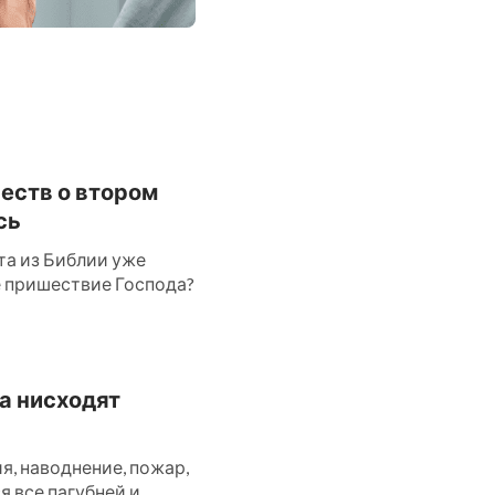
честв о втором
сь
та из Библии уже
ое пришествие Господа?
да нисходят
, наводнение, пожар,
ся все пагубней и