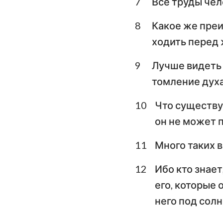
7
Все труды чело
Плач Иеремии
8
Какое же преи
ходить перед
Даниил
9
Лучше видеть 
Иоиль
томление духа
Авдия
10
Что существуе
Михей
он не может п
Аввакум
11
Много таких 
Аггей
12
Ибо кто знает
Малахия
его, которые 
него под сол