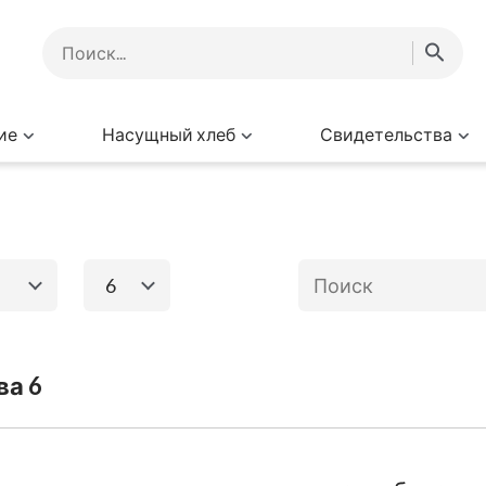
ие
Насущный хлеб
Свидетельства
6
1
2
3
4
5
6
го завета
Книги Нового за
ва 6
8
9
10
11
12
Исход
Евангелие от
Матфея
Ев