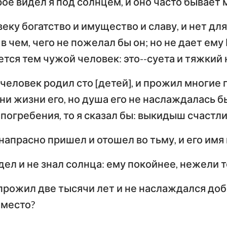
орое видел я под солнцем, и оно часто бывае
Числа
Ев
Иисус Навин
еку богатство и имущество и славу, и нет дл
Евангелие от Луки
И
в чем, чего не пожелал бы он; но не дает ему
Руфь
По
ется тем чужой человек: это--суета и тяжкий 
Деяния Апостолов
Р
2-я Царств
 человек родил сто [детей], и прожил многие 
Первое послание к
Вт
4-я Царств
Коринфянам
К
и жизни его, но душа его не наслаждалась б
н
2-я Паралипоменон
 погребения, то я сказал бы: выкидыш счастли
По
Послание к Галатам
Е
Неемия
 напрасно пришел и отошел во тьму, и его им
Послание к
По
Иов
дел и не знал солнца: ему покойнее, нежели т
Филиппийцам
К
Притчи
Первое послание к
Вт
ы прожил две тысячи лет и не наслаждался доб
Фессалоникийцам
Ф
 место?
Песни Песней
Первое послание к
Вт
Иеремия