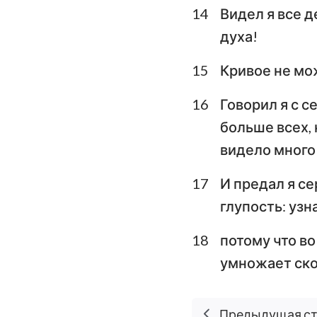
14
Видел я все д
духа!
15
Кривое не мож
16
Говорил я с с
больше всех,
видело много
17
И предал я се
глупость: узн
18
потому что во
умножает ско
Предыдущая с