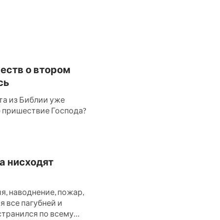
честв о втором
сь
та из Библии уже
ое пришествие Господа?
да нисходят
, наводнение, пожар,
ся все пагубней и
странился по всему