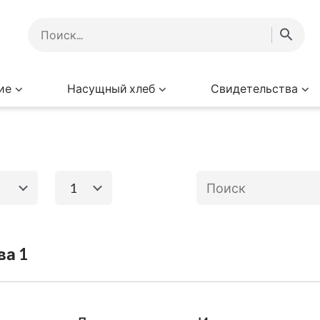
ие
Насущный хлеб
Свидетельства
1
1
2
3
4
5
6
го завета
Книги Нового за
ва 1
8
9
10
11
12
Исход
Евангелие от
Матфея
Ев