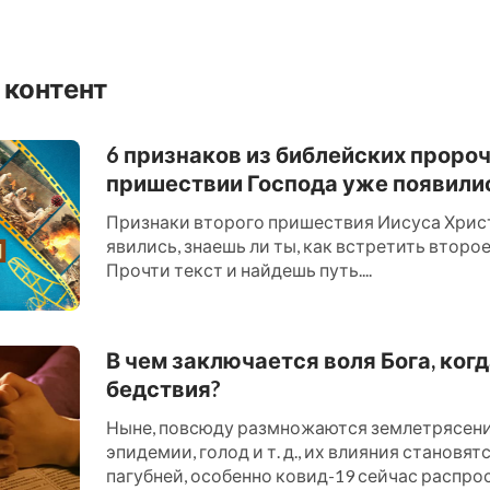
 контент
6 признаков из библейских проро
пришествии Господа уже появили
Признаки второго пришествия Иисуса Хрис
явились, знаешь ли ты, как встретить втор
Прочти текст и найдешь путь....
В чем заключается воля Бога, ког
бедствия?
Ныне, повсюду размножаются землетрясения
эпидемии, голод и т. д., их влияния становят
пагубней, особенно ковид-19 сейчас распро