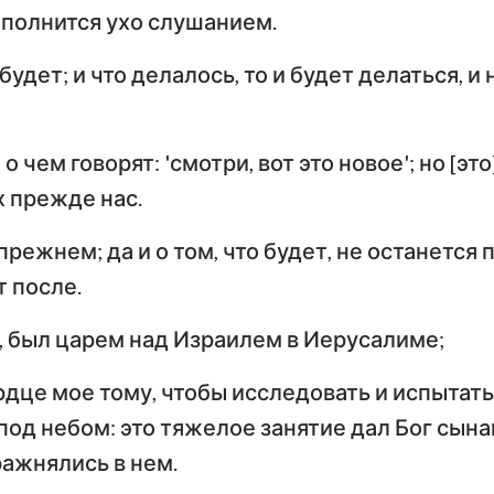
Тимофею
Т
аполнится ухо слушанием.
Иезекииль
По
 будет; и что делалось, то и будет делаться, и
Послание к Титу
Ф
Осия
Послание к Евреям
По
Амос
о чем говорят: 'смотри, вот это новое'; но [эт
Первое послание
Вт
Иона
х прежде нас.
Петра
П
Наум
прежнем; да и о том, что будет, не останется п
Первое послание
Вт
т после.
Иоанна
И
Софония
Третье послание
т, был царем над Израилем в Иерусалиме;
Захария
Иоанна
П
рдце мое тому, чтобы исследовать и испытат
Откровение Иоанна
 под небом: это тяжелое занятие дал Бог сын
Богослова
ражнялись в нем.