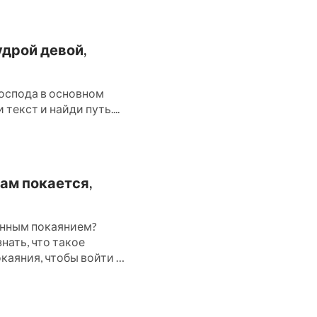
удрой девой,
оспода в основном
текст и найди путь....
ам покается,
инным покаянием?
нать, что такое
каяния, чтобы войти в