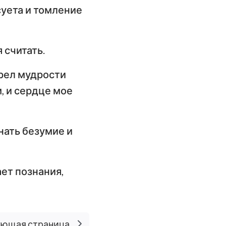
-суета и томление
 считать.
брел мудрости
, и сердце мое
нать безумие и
ает познания,
ющая страница