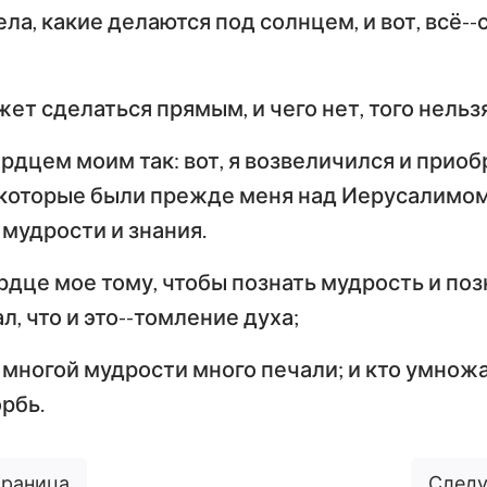
ела, какие делаются под солнцем, и вот, всё-
ет сделаться прямым, и чего нет, того нельзя
ердцем моим так: вот, я возвеличился и прио
 которые были прежде меня над Иерусалимом
 мудрости и знания.
рдце мое тому, чтобы познать мудрость и поз
ал, что и это--томление духа;
 многой мудрости много печали; и кто умнож
рбь.
траница
Следу