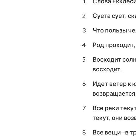
1
Слова Екклеси
Левит
Второзаконие
2
Суета сует, ск
Книга Судей
3
Что пользы че
1-я Царств
4
Род проходит, 
3-я Царств
5
Восходит солнц
1-я Паралипомено
восходит.
Ездра
6
Идет ветер к ю
возвращается 
Есфирь
7
Все реки текут
Псалтирь
текут, они воз
Екклесиаст
8
Все вещи--в т
Исаия