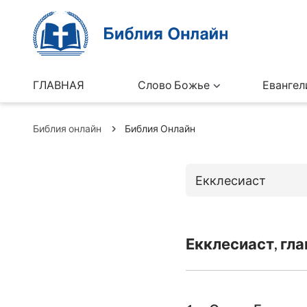
ГЛАВНАЯ
Слово Божье
Евангел
Библия онлайн
Библия Онлайн
Екклесиаст
Книги Ветхо
Екклесиаст, гла
Бытие