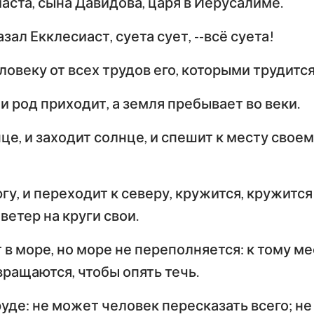
аста, сына Давидова, царя в Иерусалиме.
Числа
Ев
Иисус Навин
азал Екклесиаст, суета сует, --всё суета!
Евангелие от Луки
И
Руфь
По
ловеку от всех трудов его, которыми трудитс
Деяния Апостолов
Р
2-я Царств
и род приходит, а земля пребывает во веки.
Первое послание к
Вт
4-я Царств
Коринфянам
К
е, и заходит солнце, и спешит к месту своем
н
2-я Паралипоменон
По
Послание к Галатам
Е
Неемия
гу, и переходит к северу, кружится, кружится
Послание к
По
ветер на круги свои.
Иов
Филиппийцам
К
 в море, но море не переполняется: к тому ме
Притчи
Первое послание к
Вт
вращаются, чтобы опять течь.
Фессалоникийцам
Ф
Песни Песней
руде: не может человек пересказать всего; не
Первое послание к
Вт
Иеремия