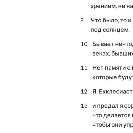
зрением, не н
Плач Иеремии
9
Что было, то и
Даниил
под солнцем.
Иоиль
10
Бывает нечто, 
Авдия
веках, бывши
Михей
11
Нет памяти о 
которые буду
Аввакум
12
Я, Екклесиас
Аггей
Малахия
13
и предал я се
что делается
чтобы они уп