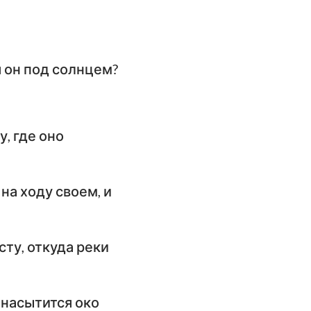
ангелие от
оанна
слание к
я он под солнцем?
имлянам
орое послание к
оринфянам
у, где оно
слание к
фесянам
 на ходу своем, и
слание к
олоссянам
сту, откуда реки
орое послание к
ессалоникийцам
 насытится око
орое послание к