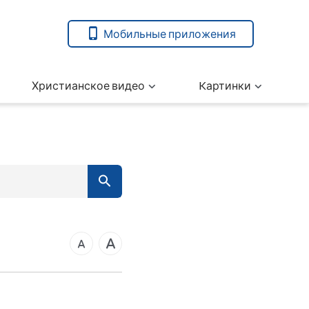
Мобильные приложения
Христианское видео
Kартинки
7
вета
ангелие от Марка