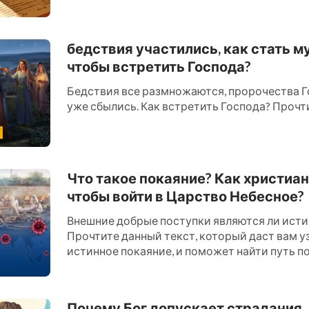
миру, многие в эт...
бедствия участились, как стать м
чтобы встретить Господа?
Бедствия все размножаются, пророчества Г
уже сбылись. Как встретить Господа? Прочти 
Что такое покаяние? Как христиан
чтобы войти в Царство Небесное?
Внешние добрые поступки являются ли ист
Прочтите данный текст, который даст вам уз
истинное покаяние, и поможет найти путь по
Царство Небесное....
Почему Бог допускает страдания