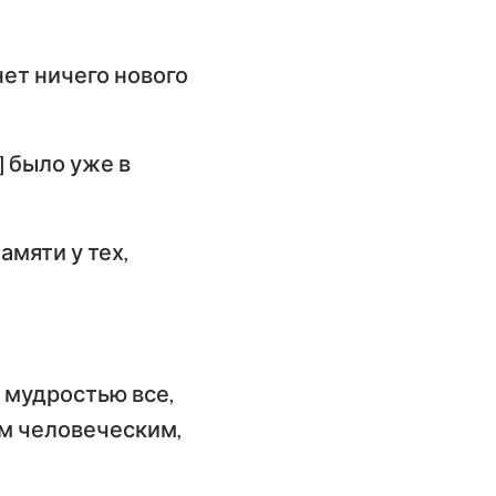
имофею
слание к
 нет ничего нового
илимону
слание Иакова
о] было уже в
орое послание
етра
амяти у тех,
орое послание
оанна
ослание Иуды
ь мудростью все,
ам человеческим,