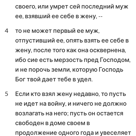
своего, или умрет сей последний муж
Аввакум
Софония
ее, взявший ее себе в жену, --
Аггей
Захария
4
то не может первый ее муж,
Малахия
отпустивший ее, опять взять ее себе в
жену, после того как она осквернена,
ибо сие есть мерзость пред Господом,
и не порочь земли, которую Господь
Бог твой дает тебе в удел.
5
Если кто взял жену недавно, то пусть
не идет на войну, и ничего не должно
возлагать на него; пусть он остается
свободен в доме своем в
продолжение одного года и увеселяет