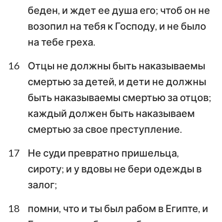
беден, и ждет ее душа его; чтоб он не
возопил на тебя к Господу, и не было
на тебе греха.
16
Отцы не должны быть наказываемы
смертью за детей, и дети не должны
1
2
3
4
5
6
7
быть наказываемы смертью за отцов;
8
9
10
11
12
13
14
каждый должен быть наказываем
15
16
17
18
19
20
21
смертью за свое преступление.
22
23
24
25
26
27
28
17
Не суди превратно пришельца,
29
30
31
32
33
34
сироту; и у вдовы не бери одежды в
залог;
18
помни, что и ты был рабом в Египте, и