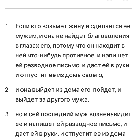
Ездра
Неемия
1
Если кто возьмет жену и сделается ее
Есфирь
Иов
мужем, и она не найдет благоволения
Псалтирь
Притчи
в глазах его, потому что он находит в
Екклесиаст
Песни Песней
ней что-нибудь противное, и напишет
ей разводное письмо, и даст ей в руки,
Исаия
Иеремия
и отпустит ее из дома своего,
Плач Иеремии
Иезекииль
2
и она выйдет из дома его, пойдет, и
Даниил
Осия
выйдет за другого мужа,
Иоиль
Амос
3
но и сей последний муж возненавидит
Авдия
Иона
ее и напишет ей разводное письмо, и
даст ей в руки, и отпустит ее из дома
Михей
Наум