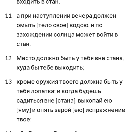
входить в стан,
11
а при наступлении вечера должен
омыть [тело свое] водою, и по
захождении солнца может войти в
стан.
12
Место должно быть у тебя вне стана,
куда бы тебе выходить;
13
кроме оружия твоего должна быть у
тебя лопатка; и когда будешь
садиться вне [стана], выкопай ею
[яму] и опять зарой [ею] испражнение
твое;