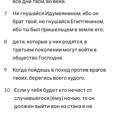
все дни твои, во веки.
7
Не гнушайся Идумеянином, ибо он
брат твой; не гнушайся Египтянином,
ибо ты был пришельцем в земле его;
8
дети, которые у них родятся, в
третьем поколении могут войти в
общество Господне.
9
Когда пойдешь в поход против врагов
твоих, берегись всего худого.
10
Если у тебя будет кто нечист от
случившегося [ему] ночью, то он
должен выйти вон из стана и не