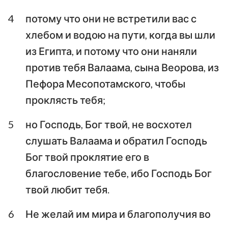
4
потому что они не встретили вас с
Аввакум
Софония
хлебом и водою на пути, когда вы шли
Аггей
Захария
из Египта, и потому что они наняли
Малахия
против тебя Валаама, сына Веорова, из
Пефора Месопотамского, чтобы
проклясть тебя;
5
но Господь, Бог твой, не восхотел
слушать Валаама и обратил Господь
Бог твой проклятие его в
благословение тебе, ибо Господь Бог
твой любит тебя.
6
Не желай им мира и благополучия во