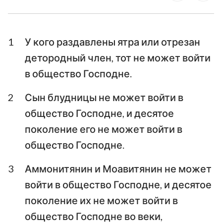
Ездра
Неемия
1
У кого раздавлены ятра или отрезан
Есфирь
Иов
детородный член, тот не может войти
Псалтирь
Притчи
в общество Господне.
Екклесиаст
Песни Песней
2
Сын блудницы не может войти в
Исаия
Иеремия
общество Господне, и десятое
поколение его не может войти в
Плач Иеремии
Иезекииль
общество Господне.
Даниил
Осия
3
Аммонитянин и Моавитянин не может
Иоиль
Амос
войти в общество Господне, и десятое
Авдия
Иона
поколение их не может войти в
общество Господне во веки,
Михей
Наум