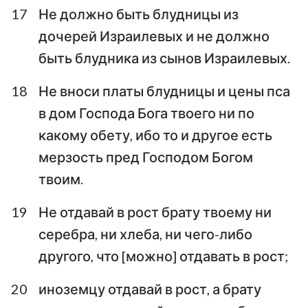
17
Не должно быть блудницы из
дочерей Израилевых и не должно
быть блудника из сынов Израилевых.
18
Не вноси платы блудницы и цены пса
в дом Господа Бога твоего ни по
какому обету, ибо то и другое есть
мерзость пред Господом Богом
1
2
3
4
5
6
7
твоим.
8
9
10
11
12
13
14
19
Не отдавай в рост брату твоему ни
15
16
17
18
19
20
21
серебра, ни хлеба, ни чего-либо
22
23
24
25
26
27
28
другого, что [можно] отдавать в рост;
29
30
31
32
33
34
20
иноземцу отдавай в рост, а брату