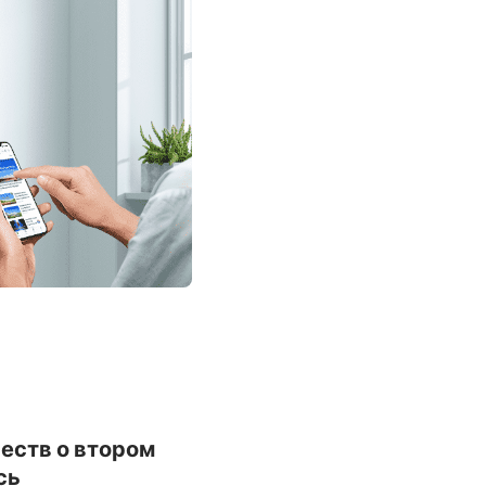
честв о втором
сь