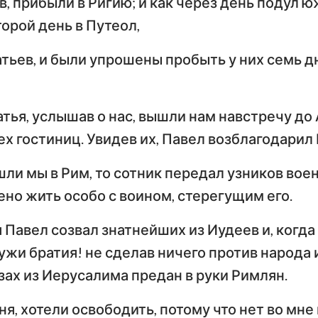
, прибыли в Ригию; и как через день подул ю
орой день в Путеол,
тьев, и были упрошены пробыть у них семь дн
тья, услышав о нас, вышли нам навстречу до
х гостиниц. Увидев их, Павел возблагодарил 
ли мы в Рим, то сотник передал узников воен
ено жить особо с воином, стерегущим его.
 Павел созвал знатнейших из Иудеев и, когда
ужи братия! не сделав ничего против народа
узах из Иерусалима предан в руки Римлян.
ня, хотели освободить, потому что нет во мне