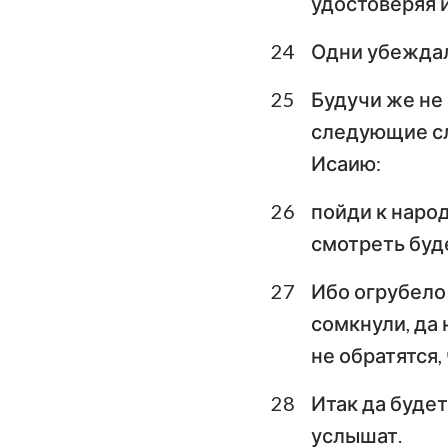
удостоверяя и
24
Одни убеждали
25
Будучи же не
следующие сл
Исаию:
26
пойди к народ
смотреть буде
27
Ибо огрубело 
сомкнули, да 
не обратятся,
28
Итак да будет
услышат.