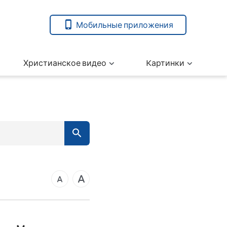
Мобильные приложения
Христианское видео
Kартинки
7
вета
14
21
ангелие от Марка
28