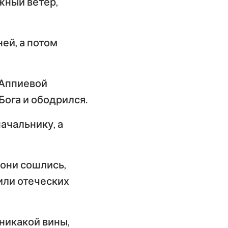
жный ветер,
ей, а потом
 Аппиевой
Бога и ободрился.
ачальнику, а
 они сошлись,
 или отеческих
 никакой вины,