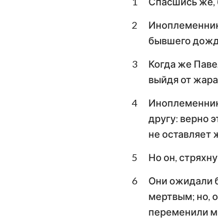
1
Спасшись же, 
Левит
Второзаконие
2
Иноплеменники
бывшего дождя
Книга Судей
3
Когда же Паве
1-я Царств
выйдя от жара,
3-я Царств
4
Иноплеменники
1-я Паралипомено
другу: верно э
Ездра
не оставляет 
Есфирь
5
Но он, стряхну
Псалтирь
6
Они ожидали б
Екклесиаст
мертвым; но, о
переменили мы
Исаия