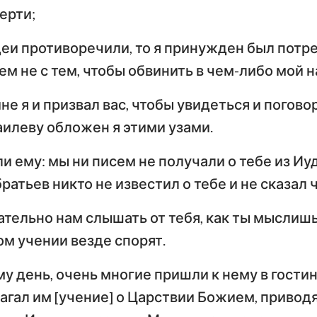
ерти;
деи противоречили, то я принужден был потре
ем не с тем, чтобы обвинить в чем-либо мой н
не я и призвал вас, чтобы увидеться и поговор
илеву обложен я этими узами.
и ему: мы ни писем не получали о тебе из Иуд
атьев никто не известил о тебе и не сказал ч
тельно нам слышать от тебя, как ты мыслишь
том учении везде спорят.
му день, очень многие пришли к нему в гостини
агал им [учение] о Царствии Божием, привод