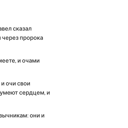
авел сказал
 через пророка
меете, и очами
 и очи свои
азумеют сердцем, и
зычникам: они и