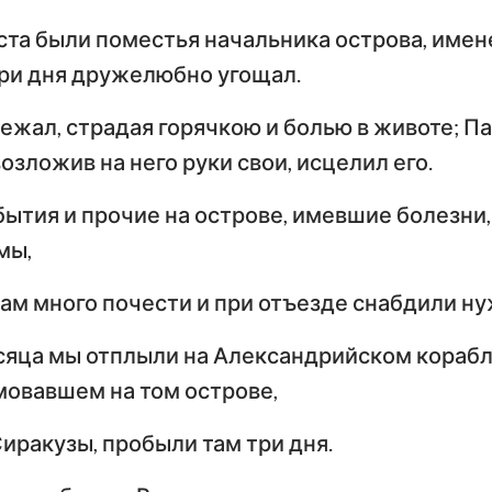
Тимофею
Т
ста были поместья начальника острова, имен
Иезекииль
По
три дня дружелюбно угощал.
Осия
Послание к Титу
Ф
ежал, страдая горячкою и болью в животе; Па
Амос
Послание к Евреям
По
озложив на него руки свои, исцелил его.
Иона
Первое послание
Вт
бытия и прочие на острове, имевшие болезни
Петра
П
Наум
мы,
Первое послание
Вт
Софония
Иоанна
И
нам много почести и при отъезде снабдили н
Захария
Третье послание
сяца мы отплыли на Александрийском кораб
Иоанна
П
мовавшем на том острове,
Откровение Иоанна
Богослова
Сиракузы, пробыли там три дня.