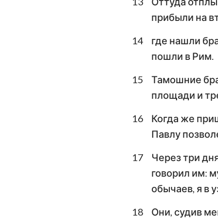
13
Оттуда отплыв
прибыли на вт
14
где нашли бра
пошли в Рим.
15
Тамошние бра
площади и тре
16
Когда же приш
Павлу позвол
17
Через три дня
говорил им: м
обычаев, я в 
18
Они, судив ме