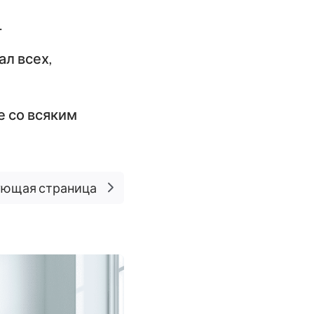
.
л всех,
е со всяким
ющая страница