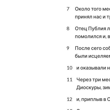
7
Около того ме
Плач Иеремии
принял нас и 
Даниил
8
Отец Публия л
Иоиль
помолился и, в
Авдия
9
После сего со
Михей
были исцеляе
Аввакум
10
и оказывали 
Аггей
11
Через три ме
Малахия
Диоскуры, зи
12
и, приплыв в 