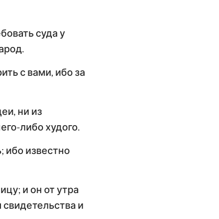
бовать суда у
арод.
ить с вами, ибо за
еи, ни из
его-либо худого.
; ибо известно
цу; и он от утра
я свидетельства и