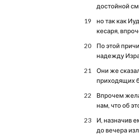
достойной см
19
но так как Иу
кесаря, впроч
20
По этой причи
надежду Изра
21
Они же сказал
приходящих бр
22
Впрочем жела
нам, что об э
23
И, назначив е
до вечера изл