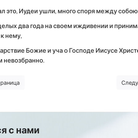
ал это, Иудеи ушли, много споря между собою
целых два года на своем иждивении и принима
к нему,
арствие Божие и уча о Господе Иисусе Христ
 невозбранно.
траница
Следу
я с нами