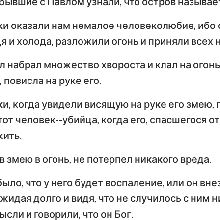
бывшие с Павлом узнали, что остров называе
Числа
Ев
Иисус Навин
 оказали нам немалое человеколюбие, ибо о
Евангелие от Луки
И
 и холода, разложили огонь и приняли всех н
Руфь
Деяния
По
Апостолов
Ри
л набрал множество хвороста и клал на огонь,
2-я Царств
 повисла на руке его.
Первое послание к
Вт
4-я Царств
Коринфянам
К
, когда увидели висящую на руке его змею, 
н
2-я Паралипоменон
По
тот человек--убийца, когда его, спасшегося от
Послание к Галатам
Е
Неемия
жить.
Послание к
По
Иов
в змею в огонь, не потерпел никакого вреда.
Филиппийцам
К
Притчи
ыло, что у него будет воспаление, или он вн
Первое послание к
Вт
Фессалоникийцам
Ф
Песни Песней
жидая долго и видя, что не случилось с ним 
сли и говорили, что он Бог.
Первое послание к
Вт
Иеремия