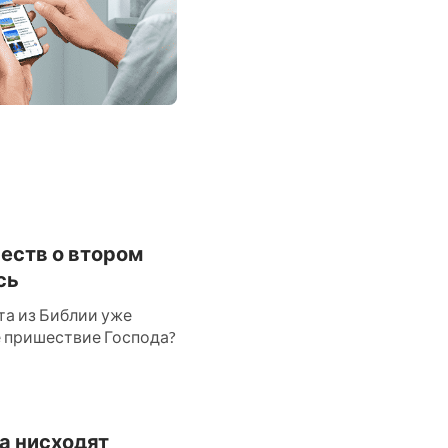
честв о втором
сь
та из Библии уже
ое пришествие Господа?
да нисходят