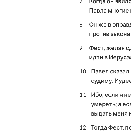
7
Когда он явил
Павла многие 
Плач Иеремии
8
Он же в оправ
Даниил
против закона 
Иоиль
9
Фест, желая с
Авдия
идти в Иерусал
Михей
10
Павел сказал:
Аввакум
судиму. Иудее
Аггей
11
Ибо, если я н
Малахия
умереть; а ес
выдать меня и
12
Тогда Фест, п