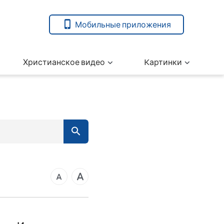
Мобильные приложения
Христианское видео
Kартинки
7
вета
14
21
ангелие от Марка
28