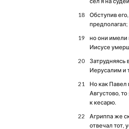
сел я на суде
18
Обступив его,
предполагал;
19
но они имели 
Иисусе умерш
20
Затрудняясь в
Иерусалим и 
21
Но как Павел
Августово, то
к кесарю.
22
Агриппа же ск
отвечал тот, 