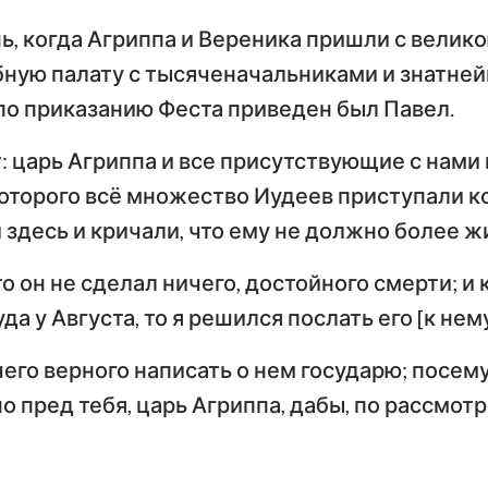
нь, когда Агриппа и Вереника пришли с вели
бную палату с тысяченачальниками и знатне
по приказанию Феста приведен был Павел.
: царь Агриппа и все присутствующие с нами
которого всё множество Иудеев приступали к
здесь и кричали, что ему не должно более ж
то он не сделал ничего, достойного смерти; и 
да у Августа, то я решился послать его [к нему
его верного написать о нем государю; посему
но пред тебя, царь Агриппа, дабы, по рассмот