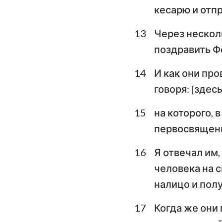
кесарю и отп
13
Через нескол
поздравить Ф
14
И как они пр
говоря: [здес
15
на которого, 
первосвященн
16
Я отвечал им,
человека на 
налицо и пол
17
Когда же они 