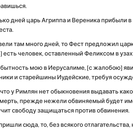
равишься.
ько дней царь Агриппа и Вереника прибыли в
еста.
овели там много дней, то Фест предложил цар
ь] есть человек, оставленный Феликсом в узах
в бытность мою в Иерусалиме, [с жалобою] яв
ики и старейшины Иудейские, требуя осужде
 что у Римлян нет обыкновения выдавать како
смерть, прежде нежели обвиняемый будет им
учит свободу защищаться против обвинения.
пришли сюда, то, без всякого отлагательства,