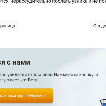
тся, нерассудительно послать узника и не п
траница
Следу
я с нами
зло увидеть это послание. Нажмите на кнопку, и
гую весть от Бога!
ь с нами через WhatsApp