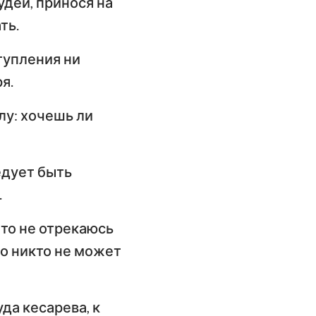
удеи, принося на
имофею
ть.
слание к
тупления ни
илимону
я.
слание Иакова
лу: хочешь ли
орое послание
етра
орое послание
едует быть
оанна
.
 то не отрекаюсь
ослание Иуды
 то никто не может
уда кесарева, к