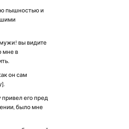
кою пышностью и
йшими
 мужи! вы видите
о мне в
ить.
как он сам
].
 привел его пред
рении, было мне