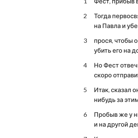
1
Фест, прибыв 
Левит
Второзаконие
2
Тогда первосв
на Павла и уб
Книга Судей
3
прося, чтобы 
1-я Царств
убить его на д
3-я Царств
4
Но Фест отвеч
1-я Паралипомено
скоро отправи
Ездра
5
Итак, сказал о
Есфирь
нибудь за эти
Псалтирь
6
Пробыв же у н
Екклесиаст
и на другой де
Исаия