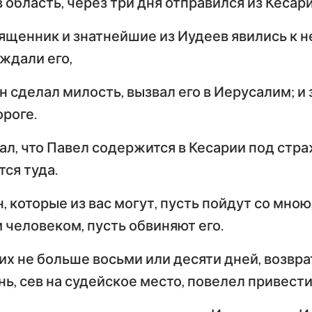
в область, через три дня отправился из Кесар
Числа
Ев
Иисус Навин
ященник и знатнейшие из Иудеев явились к не
Евангелие от Луки
И
еждали его,
Руфь
Деяния
По
Апостолов
Ри
он сделал милость, вызвал его в Иерусалим; 
2-я Царств
ороге.
Первое послание к
Вт
4-я Царств
Коринфянам
К
ал, что Павел содержится в Кесарии под стра
н
2-я Паралипоменон
По
тся туда.
Послание к Галатам
Е
Неемия
н, которые из вас могут, пусть пойдут со мною,
Послание к
По
Иов
м человеком, пусть обвиняют его.
Филиппийцам
К
Притчи
их не больше восьми или десяти дней, возвра
Первое послание к
Вт
Фессалоникийцам
Ф
Песни Песней
нь, сев на судейское место, повелел привести
Первое послание к
Вт
Иеремия