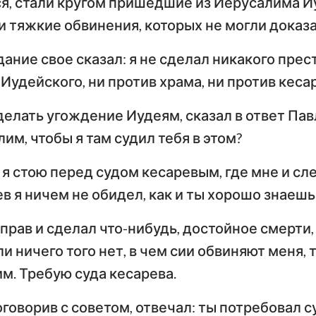
ся, стали кругом пришедшие из Иерусалима И
Тимофею
Т
и тяжкие обвинения, которых не могли доказа
Иезекииль
По
дание свое сказал: я не сделал никакого прес
Осия
Послание к Титу
Ф
Иудейского, ни против храма, ни против кесар
Амос
Послание к Евреям
По
делать угождение Иудеям, сказал в ответ Пав
Иона
Первое послание
Вт
им, чтобы я там судил тебя в этом?
Петра
П
Наум
Первое послание
Вт
 я стою перед судом кесаревым, где мне и сл
Софония
Иоанна
И
в я ничем не обидел, как и ты хорошо знаешь
Захария
Третье послание
еправ и сделал что-нибудь, достойное смерти,
Иоанна
П
ли ничего того нет, в чем сии обвиняют меня,
Откровение Иоанна
м. Требую суда кесарева.
Богослова
оговорив с советом, отвечал: ты потребовал с