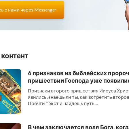
ь с нами через Messenger
 контент
6 признаков из библейских проро
пришествии Господа уже появили
Признаки второго пришествия Иисуса Хрис
явились, знаешь ли ты, как встретить втор
Прочти текст и найдешь путь....
В чем заключается воля Бога, ког