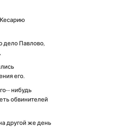
 Кесарию
ю дело Павлово,
,
ились
ния его.
го-- нибудь
еть обвинителей
 на другой же день