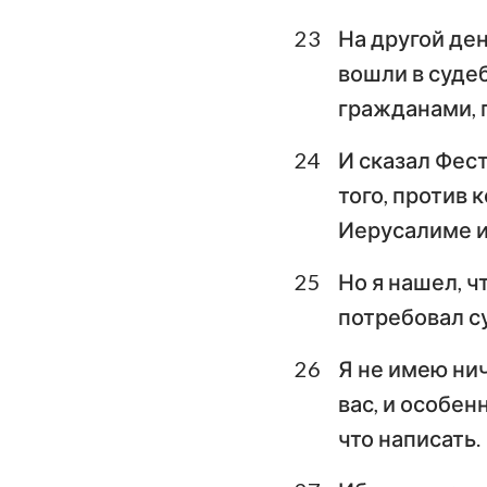
23
На другой де
вошли в суде
гражданами, 
24
И сказал Фест
того, против 
Иерусалиме и 
25
Но я нашел, ч
потребовал су
26
Я не имею нич
вас, и особен
что написать.