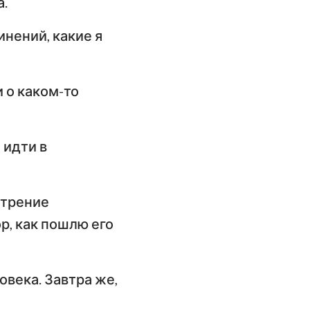
а.
инений, какие я
 о каком-то
 идти в
отрение
р, как пошлю его
овека. Завтра же,