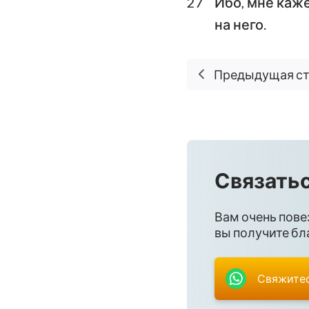
27
Ибо, мне каже
на него.
Предыдущая с
Связатьс
Вам очень пове
вы получите бла
Свяжитес