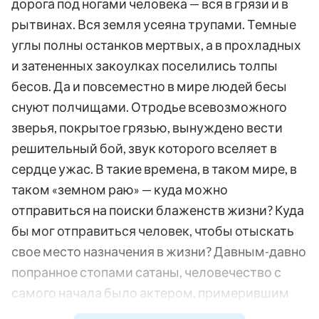
дорога под ногами человека — вся в грязи и в
рытвинах. Вся земля усеяна трупами. Темные
углы полны останков мертвых, а в прохладных
и затененных закоулках поселились толпы
бесов. Да и повсеместно в мире людей бесы
снуют полчищами. Отродье всевозможного
зверья, покрытое грязью, вынуждено вести
решительный бой, звук которого вселяет в
сердце ужас. В такие времена, в таком мире, в
таком «земном раю» — куда можно
отправиться на поиски блаженств жизни? Куда
бы мог отправиться человек, чтобы отыскать
свое место назначения в жизни? Давным-давно
попранное стопами сатаны, человечество с
самого начала было актером, примерившим
его личину, — более того, человечество есть