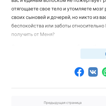
вас и единым волоском не пожертвует р
отягощаете свое тело и утомляете мозг 
своих сыновей и дочерей, но никто из в
беспокойства или заботы относительно 
получить от Меня?
Я никогда не спешу, когда работаю. Как
делаю Свою работу поэтапно, в соответс
на весь ваш бунт против Меня, Я по-п
говорить те слова, что должен сказать. Я
предназначил слушателями Моих слов. В
жаждет их, Я приведу к Своему престолу
слов, кто не послушен Мне и открыто Мн
Предыдущая страница