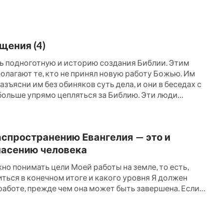
 далеко, если бы не любил Тебя?» Конечно,
твоя очень велика, но какова суть твоей
ью — это эмоция чистая и непорочная,
щения (4)
обы любить, чувствовать и размышлять. В
ь подноготную и историю создания Библии. Этим
сстояний. В любви нет подозрения, нет
олагают те, кто не принял новую работу Божью. Им
азъясни им без обиняков суть дела, и они в беседах с
кой торговли и ничего нечистого. Если ты
 больше упрямо цепляться за Библию. Эти люди
ваться, предавать, бунтовать, требовать
паются в том, что было пророчествовано:
эти слова? Исполнились […]
 каком-либо количестве. Если любишь, то
аспространению Евангелия — это и
ерпеть тяготы, и сделаешься совместимым
пасению человека
его своего, откажешься от своей семьи, от
но понимать цели Моей работы на земле, то есть,
воего брака. Иначе твоя любовь будет
иться в конечном итоге и какого уровня Я должен
работе, прежде чем она может быть завершена. Если,
льством! Какова же твоя любовь?
о сегодняшнего дня, люди не понимают, в чем суть
 отрекся? Сколько принес в жертву?
 разве не зря они шли со […]