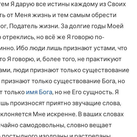
 тем Я дарую все истины каждому из Своих
ть от Меня жизнь и тем самым обрести
Бог, Податель жизни. За долгие годы Моей
 отреклись, но всё же Я говорю по-
инно. Ибо люди лишь признают устами, что
то Я говорю, и, более того, не практикуют
овами, люди признают только существование
 признают только существование Бога, но
т только
имя Бога
, но не Его сущность. Я
лишь произносят приятно звучащие слова,
оклоняется Мне искренне. В ваших словах
ычайно самодовольны, словно вещает
о постыдного изодраны и растрепаны,