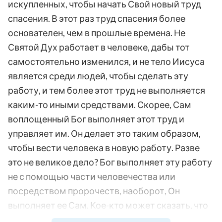
искупленных, чтобы начать Свой новый труд
спасения. В этот раз труд спасения более
основателен, чем в прошлые времена. Не
Святой Дух работает в человеке, дабы тот
самостоятельно изменился, и не тело Иисуса
является среди людей, чтобы сделать эту
работу, и тем более этот труд не выполняется
каким-то иными средствами. Скорее, Сам
воплощенный Бог выполняет этот труд и
управляет им. Он делает это таким образом,
чтобы вести человека в новую работу. Разве
это не великое дело? Бог выполняет эту работу
не с помощью части человечества или
посредством пророчеств, наоборот, Он
выполняет ее Сам. Кое-кто может сказать, что
не такое уж это и великое дело и что вряд ли