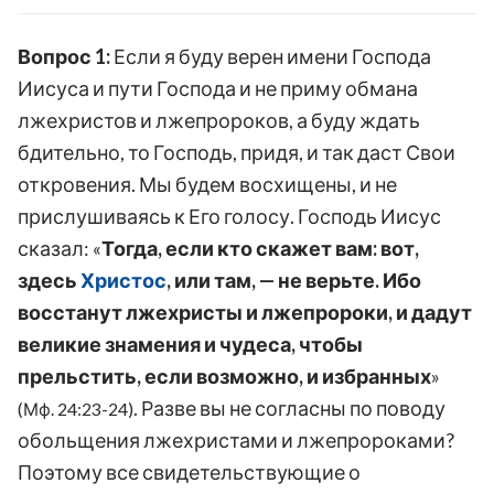
Вопрос 1:
Если я буду верен имени Господа
Иисуса и пути Господа и не приму обмана
лжехристов и лжепророков, а буду ждать
бдительно, то Господь, придя, и так даст Свои
откровения. Мы будем восхищены, и не
прислушиваясь к Его голосу. Господь Иисус
сказал: «
Тогда, если кто скажет вам: вот,
здесь
Христос
, или там, — не верьте. Ибо
восстанут лжехристы и лжепророки, и дадут
великие знамения и чудеса, чтобы
прельстить, если возможно, и избранных
»
. Разве вы не согласны по поводу
(Мф. 24:23-24)
обольщения лжехристами и лжепророками?
Поэтому все свидетельствующие о