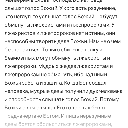
слышат голос Божий. У кого есть разумение,
кто неглуп, те услышат голос Божий, не будут
обмануты лжехристами и лжепророками. У
лжехристов и лжепророков нет истины, они
неспособны творить дела Божьи. Нам не о чем
беспокоиться. Только сбитых с толку и
безмозглых могут обмануть лжехристы и
лжепророки. Мудрых же дев лжехристам и
лжепророкам не обмануть, ибо над ними
Божья забота и защита. Когда Бог создал
человека, мудрые девы получили дух человека
и способность слышать голос Божий. Потому
Божьи овцы слышат Его голос, так было
предначертано Богом. И лишь неразумные
девы боятся обольститься лжепророками,