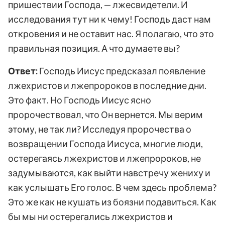
пришествии Господа, — лжесвидетели. И
исследования тут ни к чему! Господь даст нам
откровения и не оставит нас. Я полагаю, что это
правильная позиция. А что думаете вы?
Ответ:
Господь Иисус предсказал появление
лжехристов и лжепророков в последние дни.
Это факт. Но Господь Иисус ясно
пророчествовал, что Он вернется. Мы верим
этому, не так ли? Исследуя пророчества о
возвращении Господа Иисуса, многие люди,
остерегаясь лжехристов и лжепророков, не
задумываются, как выйти навстречу жениху и
как услышать Его голос. В чем здесь проблема?
Это же как не кушать из боязни подавиться. Как
бы мы ни остерегались лжехристов и