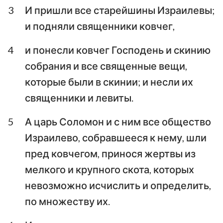
3
И пришли все старейшины Израилевы;
Аввакум
Софония
и подняли священники ковчег,
Аггей
Захария
4
и понесли ковчег Господень и скинию
Малахия
собрания и все священные вещи,
которые были в скинии; и несли их
священники и левиты.
5
А царь Соломон и с ним все общество
Израилево, собравшееся к нему, шли
пред ковчегом, принося жертвы из
мелкого и крупного скота, которых
невозможно исчислить и определить,
по множеству их.