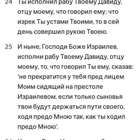
24
Ты исполнил рабу Твоему Давиду,
отцу моему, что говорил ему; что
изрек Ты устами Твоими, то в сей
день совершил рукою Твоею.
25
И ныне, Господи Боже Израилев,
исполни рабу Твоему Давиду, отцу
моему, то, что говорил Ты ему, сказав:
'не прекратится у тебя пред лицем
Моим сидящий на престоле
Израилевом, если только сыновья
твои будут держаться пути своего,
ходя предо Мною так, как ты ходил
предо Мною'.