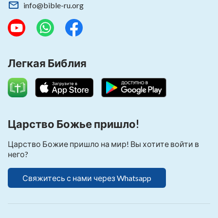
info@bible-ru.org
Легкая Библия
Царство Божье пришло!
Царство Божие пришло на мир! Вы хотите войти в
Добро пожаловать на наш сайт! Бог
него?
видит Вашу боль и трудности, и Он
совершает работу по спасению людей
Свяжитесь с нами через Whatsapp
от страданий. Хотите ли вы принять
Божье спасение и избавиться от
страданий? Пожалуйста, нажмите на
кнопку, чтобы бесплатно