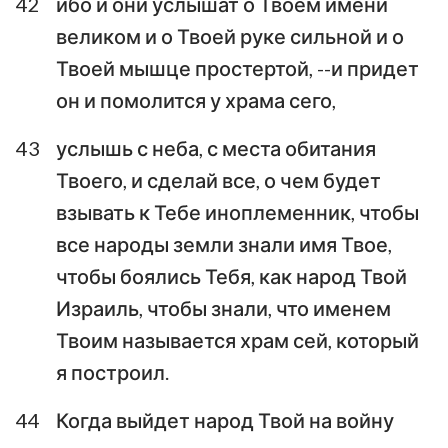
42
ибо и они услышат о Твоем имени
великом и о Твоей руке сильной и о
Твоей мышце простертой, --и придет
он и помолится у храма сего,
43
услышь с неба, с места обитания
Твоего, и сделай все, о чем будет
взывать к Тебе иноплеменник, чтобы
все народы земли знали имя Твое,
чтобы боялись Тебя, как народ Твой
Израиль, чтобы знали, что именем
Твоим называется храм сей, который
я построил.
44
Когда выйдет народ Твой на войну