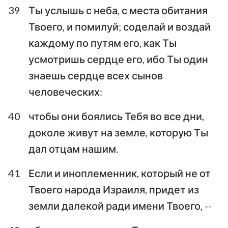
39
Ты услышь с неба, с места обитания
1
2
3
4
5
6
7
Твоего, и помилуй; соделай и воздай
8
9
10
11
12
13
14
каждому по путям его, как Ты
15
16
17
18
19
20
21
усмотришь сердце его, ибо Ты один
знаешь сердце всех сынов
22
человеческих:
40
чтобы они боялись Тебя во все дни,
доколе живут на земле, которую Ты
дал отцам нашим.
41
Если и иноплеменник, который не от
Твоего народа Израиля, придет из
земли далекой ради имени Твоего, --