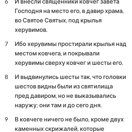
6
И внесли священники ковчег завета
Господня на место его, в давир храма,
во Святое Святых, под крылья
херувимов.
7
Ибо херувимы простирали крылья над
местом ковчега, и покрывали
херувимы сверху ковчег и шесты его.
8
И выдвинулись шесты так, что головки
шестов видны были из святилища
пред давиром, но не выказывались
наружу; они там и до сего дня.
9
В ковчеге ничего не было, кроме двух
каменных скрижалей, которые