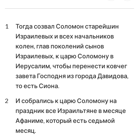
Ездра
Неемия
1
Тогда созвал Соломон старейшин
Есфирь
Иов
Израилевых и всех начальников
Псалтирь
Притчи
колен, глав поколений сынов
Екклесиаст
Песни Песней
Израилевых, к царю Соломону в
Иерусалим, чтобы перенести ковчег
Исаия
Иеремия
завета Господня из города Давидова,
Плач Иеремии
Иезекииль
то есть Сиона.
Даниил
Осия
2
И собрались к царю Соломону на
Иоиль
Амос
праздник все Израильтяне в месяце
Афаниме, который есть седьмой
Авдия
Иона
месяц.
Михей
Наум