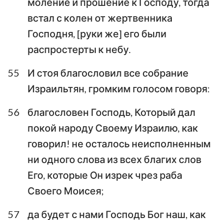
моление и прошение к Господу, тогда
встал с колен от жертвенника
Господня, [руки же] его были
распростерты к небу.
55
И стоя благословил все собрание
Израильтян, громким голосом говоря:
56
благословен Господь, Который дал
покой народу Своему Израилю, как
говорил! не осталось неисполненным
ни одного слова из всех благих слов
Его, которые Он изрек чрез раба
Своего Моисея;
57
да будет с нами Господь Бог наш, как