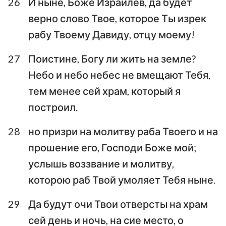
26
И ныне, Боже Израилев, да будет
верно слово Твое, которое Ты изрек
рабу Твоему Давиду, отцу моему!
27
Поистине, Богу ли жить на земле?
Небо и небо небес не вмещают Тебя,
тем менее сей храм, который я
построил.
28
но призри на молитву раба Твоего и на
прошение его, Господи Боже мой;
услышь воззвание и молитву,
которою раб Твой умоляет Тебя ныне.
29
Да будут очи Твои отверсты на храм
сей день и ночь, на сие место, о