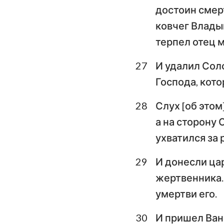
достоин смерт
ковчег Владык
терпел отец м
27
И удалил Сол
Господа, кото
28
Слух [об этом
а на сторону 
ухватился за 
29
И донесли ца
жертвенника. 
умертви его.
30
И пришел Ване