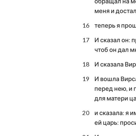
обращал на ме
меня и достал
16
теперь я прош
17
И сказал он: 
чтоб он дал м
18
И сказала Вир
19
И вошла Вирс
перед нею, и 
для матери ца
20
и сказала: я 
ей царь: проси