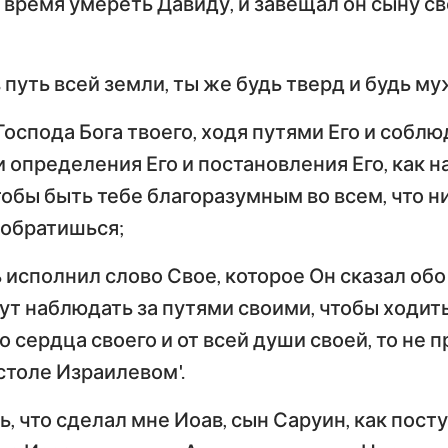
время умереть Давиду, и завещал он сыну с
Числа
Ев
Иисус Навин
Евангелие от Луки
И
в путь всей земли, ты же будь тверд и будь м
Руфь
По
Деяния Апостолов
Р
Господа Бога твоего, ходя путями Его и соблю
2-я Царств
и определения Его и постановления Его, как н
Первое послание к
Вт
4-я Царств
Коринфянам
К
обы быть тебе благоразумным во всем, что ни
и обратишься;
н
2-я Паралипоменон
По
Послание к Галатам
Е
Неемия
 исполнил слово Свое, которое Он сказал обо 
Послание к
По
ут наблюдать за путями своими, чтобы ходит
Иов
Филиппийцам
К
о сердца своего и от всей души своей, то не 
Притчи
Первое послание к
Вт
естоле Израилевом'.
Фессалоникийцам
Ф
Песни Песней
, что сделал мне Иоав, сын Саруин, как пост
Первое послание к
Вт
Иеремия