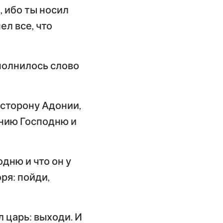
, ибо ты носил
ел все, что
полнилось слово
а сторону Адонии,
инию Господню и
дню и что он у
ря: пойди,
л царь: выходи. И