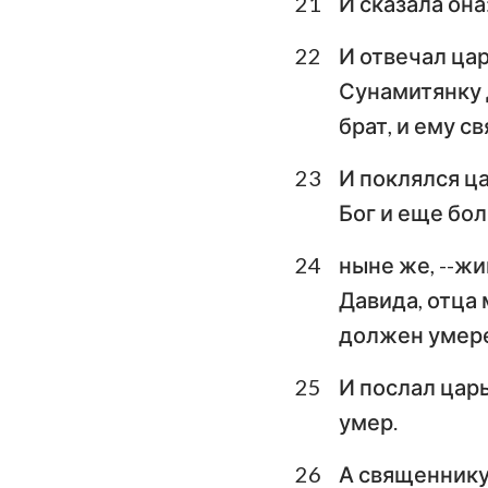
21
И сказала она
22
И отвечал цар
Сунамитянку д
брат, и ему с
23
И поклялся ца
Бог и еще бол
24
ныне же, --ж
Давида, отца 
должен умере
25
И послал царь
умер.
26
А священнику 