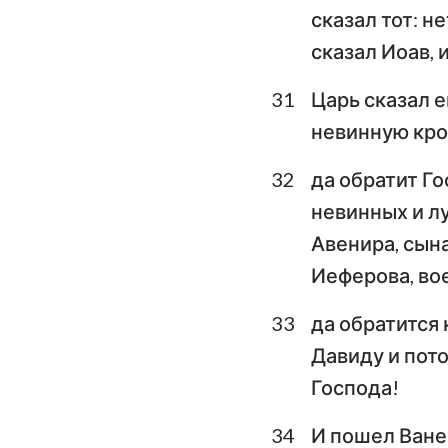
сказал тот: н
сказал Иоав, 
31
Царь сказал е
невинную кров
32
да обратит Го
невинных и лу
Авенира, сына
Иеферова, во
33
да обратится 
Давиду и пото
Господа!
34
И пошел Ванея