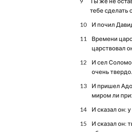
9
Ты же не оста
тебе сделать 
10
И почил Дави
11
Времени царс
царствовал он
12
И сел Соломон
очень твердо
13
И пришел Адон
миром ли прих
14
И сказал он: у
15
И сказал он: 