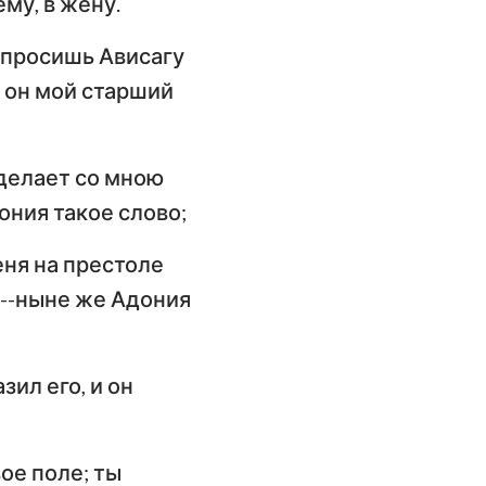
му, в жену.
ы просишь Ависагу
о он мой старший
сделает со мною
ония такое слово;
еня на престоле
, --ныне же Адония
ил его, и он
ое поле; ты