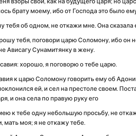
ня взоры свои, как на будущего царя; но цар
ось брату моему, ибо от Господа это было ему
у тебя об одном, не откажи мне. Она сказала 
прошу тебя, поговори царю Соломону, ибо он н
не Ависагу Сунамитянку в жену.
савия: хорошо, я поговорю о тебе царю.
авия к царю Соломону говорить ему об Адонии
поклонился ей, и сел на престоле своем. Пост
ря, и она села по правую руку его
имею к тебе одну небольшую просьбу, не откаж
, мать моя; я не откажу тебе.