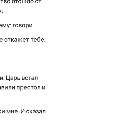
ство отошло от
;
ему: говори.
е откажет тебе,
. Царь встал
авили престол и
и мне. И сказал