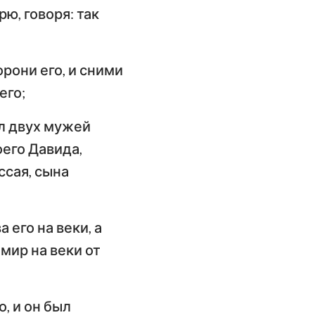
рю, говоря: так
орони его, и сними
его;
бил двух мужей
оего Давида,
ссая, сына
 его на веки, а
 мир на веки от
о, и он был