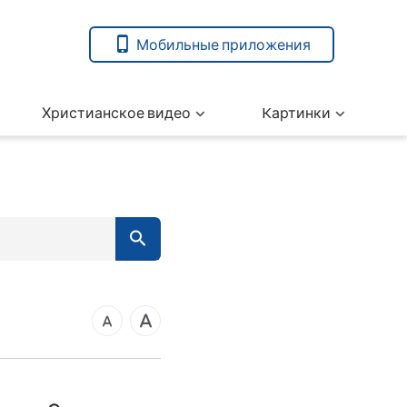
Мобильные приложения
Христианское видео
Kартинки
7
вета
14
21
ангелие от Марка