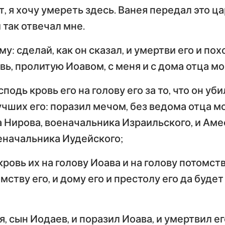
ет, я хочу умереть здесь. Ванея передал это ца
и так отвечал мне.
му: сделай, как он сказал, и умертви его и пох
ь, пролитую Иоавом, с меня и с дома отца мо
сподь кровь его на голову его за то, что он у
чших его: поразил мечом, без ведома отца м
 Нирова, военачальника Израильского, и Аме
еначальника Иудейского;
кровь их на голову Иоава и на голову потомства
мству его, и дому его и престолу его да будет
, сын Иодаев, и поразил Иоава, и умертвил ег