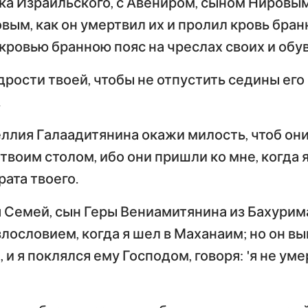
а Израильского, с Авениром, сыном Нировым
Тимофею
Т
ым, как он умертвил их и пролил кровь бран
Иезекииль
По
 кровью бранною пояс на чреслах своих и обув
Послание к Титу
Ф
Осия
дрости твоей, чтобы не отпустить седины его
Послание к Евреям
По
Амос
.
Первое послание
Вт
Иона
Петра
П
ллия Галаадитянина окажи милость, чтоб он
Наум
воим столом, ибо они пришли ко мне, когда 
Первое послание
Вт
рата твоего.
Иоанна
И
Софония
Третье послание
я Семей, сын Геры Вениамитянина из Бахурим
Захария
Иоанна
П
лословием, когда я шел в Маханаим; но он в
, и я поклялся ему Господом, говоря: 'я не у
Откровение Иоанна
Богослова