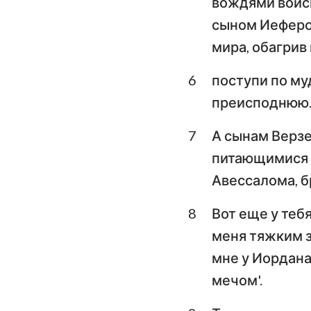
вождями войск
сыном Иеферов
Плач Иеремии
мира, обагрив
Даниил
6
поступи по му
Иоиль
преисподнюю
Авдия
7
А сынам Верзе
Михей
питающимися т
Авессалома, б
Аввакум
8
Вот еще у теб
Аггей
меня тяжким з
Малахия
мне у Иордана
мечом'.