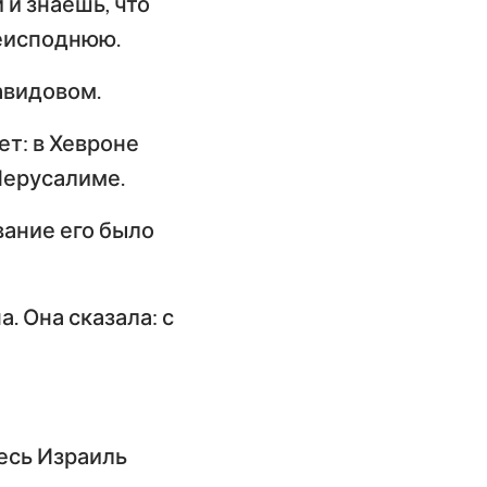
 и знаешь, что
реисподнюю.
авидовом.
т: в Хевроне
 Иерусалиме.
вание его было
. Она сказала: с
весь Израиль