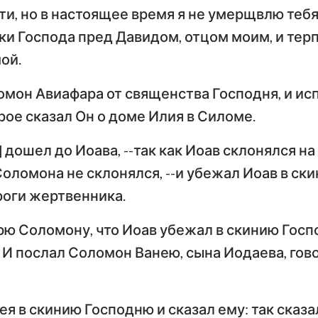
и, но в настоящее время я не умерщвлю тебя
и Господа пред Давидом, отцом моим, и терп
ой.
омон Авиафара от священства Господня, и ис
рое сказал Он о доме Илия в Силоме.
] дошел до Иоава, --так как Иоав склонялся н
Соломона не склонялся, --и убежал Иоав в ск
роги жертвенника.
рю Соломону, что Иоав убежал в скинию Госпо
И послал Соломон Ванею, сына Иодаева, гово
я в скинию Господню и сказал ему: так сказа