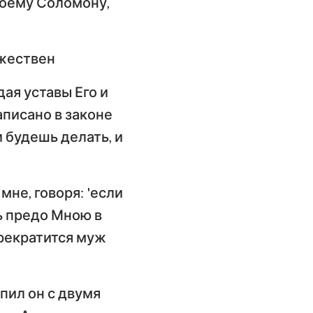
воему Соломону,
ангелие от
оанна
ужествен
слание к
имлянам
дая уставы Его и
аписано в законе
орое послание к
оринфянам
 будешь делать, и
слание к
фесянам
мне, говоря: 'если
слание к
ь предо Мною в
олоссянам
прекратится муж
орое послание к
ессалоникийцам
упил он с двумя
орое послание к