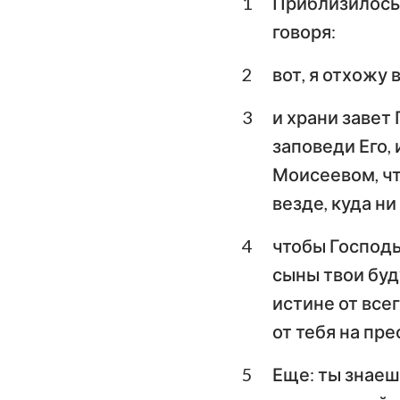
1
Приблизилось 
Левит
говоря:
Второзаконие
2
вот, я отхожу 
Книга Судей
3
и храни завет 
1-я Царств
заповеди Его, 
3-я Царств
Моисеевом, чт
везде, куда н
1-я Паралипомено
Ездра
4
чтобы Господь
сыны твои буд
Есфирь
истине от всег
Псалтирь
от тебя на пр
Екклесиаст
5
Еще: ты знаешь
Исаия