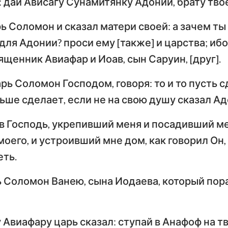
: дай Ависагу Сунамитянку Адонии, брату твое
ь Соломон и сказал матери своей: а зачем т
ля Адонии? проси ему [также] и царства; иб
вященник Авиафар и Иоав, сын Саруин, [друг].
рь Соломон Господом, говоря: то и то пусть 
ьше сделает, если не на свою душу сказал Ад
ив Господь, укрепивший меня и посадивший м
моего, и устроивший мне дом, как говорил Он
ть.
 Соломон Ванею, сына Иодаева, который пораз
Авиафару царь сказал: ступай в Анафоф на тв