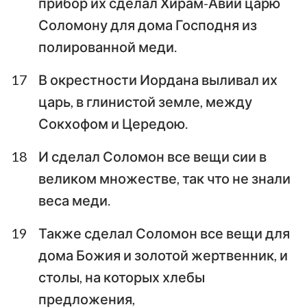
прибор их сделал Хирам-Авий царю
8
9
10
11
12
13
14
Соломону для дома Господня из
полированной меди.
15
16
17
18
19
20
21
22
23
24
25
26
27
28
17
В окрестности Иордана выливал их
царь, в глинистой земле, между
29
30
31
32
33
34
35
Сокхофом и Цередою.
36
18
И сделал Соломон все вещи сии в
великом множестве, так что не знали
веса меди.
19
Также сделал Соломон все вещи для
дома Божия и золотой жертвенник, и
столы, на которых хлебы
предложения,