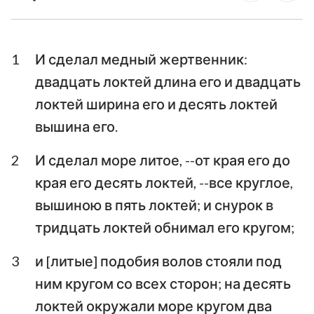
1-я Паралипоменон
Паралипоменон
Ездра
Неемия
1
И сделал медный жертвенник:
Есфирь
Иов
двадцать локтей длина его и двадцать
локтей ширина его и десять локтей
Псалтирь
Притчи
вышина его.
Екклесиаст
Песни Песней
2
И сделал море литое, --от края его до
Исаия
Иеремия
края его десять локтей, --все круглое,
Плач Иеремии
Иезекииль
вышиною в пять локтей; и снурок в
тридцать локтей обнимал его кругом;
Даниил
Осия
3
и [литые] подобия волов стояли под
Иоиль
Амос
ним кругом со всех сторон; на десять
Авдия
Иона
локтей окружали море кругом два