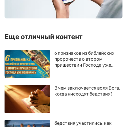
Еще отличный контент
6 признаков из библейских
пророчеств о втором
пришествии Господа уже
появились
В чем заключается воля Бога,
когда нисходят бедствия?
бедствия участились, как