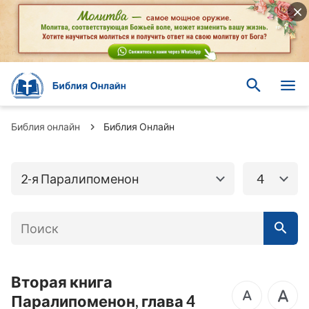
Книги Ветхого
Книги Нового завета
завета
Бытие
Исход
Библия онлайн
Библия Онлайн
Левит
Числа
2-я Паралипоменон
4
Второзаконие
Иисус Навин
Книга Судей
Руфь
1-я Царств
2-я Царств
3-я Царств
4-я Царств
Вторая книга
Паралипоменон, глава 4
2-я