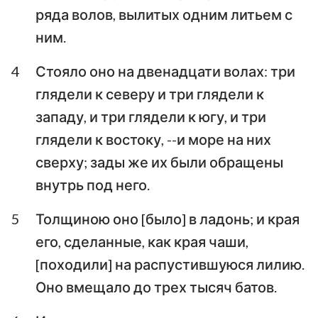
Михей
Наум
ряда волов, вылитых одним литьем с
ним.
Аввакум
Софония
4
Стояло оно на двенадцати волах: три
Аггей
Захария
глядели к северу и три глядели к
Малахия
западу, и три глядели к югу, и три
глядели к востоку, --и море на них
сверху; зады же их были обращены
внутрь под него.
5
Толщиною оно [было] в ладонь; и края
его, сделанные, как края чаши,
[походили] на распустившуюся лилию.
Оно вмещало до трех тысяч батов.