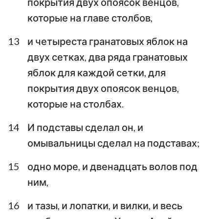
покрытия двух опоясок венцов,
которые на главе столбов,
13
и четыреста гранатовых яблок на
двух сетках, два ряда гранатовых
яблок для каждой сетки, для
покрытия двух опоясок венцов,
которые на столбах.
14
И подставы сделал он, и
омывальницы сделал на подставах;
15
одно море, и двенадцать волов под
ним,
16
и тазы, и лопатки, и вилки, и весь
1
2
3
4
5
6
7