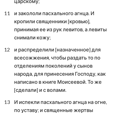
царскому;
11
и закололи пасхального агнца. И
кропили священники [кровью],
принимая ее из рук левитов, а левиты
снимали кожу;
12
и распределили [назначенное] для
всесожжения, чтобы раздать то по
отделениям поколений у сынов
народа, для принесения Господу, как
написано в книге Моисеевой. То же
[сделали] и с волами.
13
И испекли пасхального агнца на огне,
по уставу; и священные жертвы