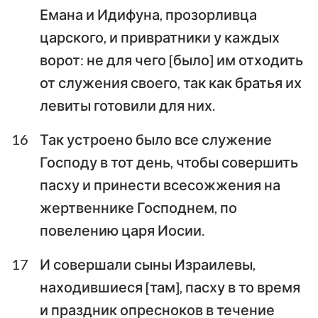
Емана и Идифуна, прозорливца
царского, и привратники у каждых
ворот: не для чего [было] им отходить
от служения своего, так как братья их
левиты готовили для них.
16
Так устроено было все служение
Господу в тот день, чтобы совершить
пасху и принести всесожжения на
жертвеннике Господнем, по
повелению царя Иосии.
17
И совершали сыны Израилевы,
находившиеся [там], пасху в то время
и праздник опресноков в течение