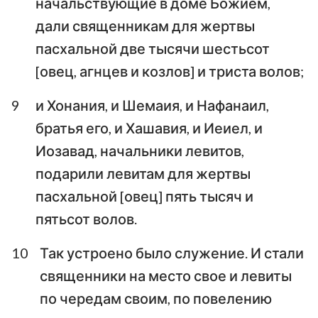
начальствующие в доме Божием,
дали священникам для жертвы
пасхальной две тысячи шестьсот
[овец, агнцев и козлов] и триста волов;
9
и Хонания, и Шемаия, и Нафанаил,
братья его, и Хашавия, и Иеиел, и
Иозавад, начальники левитов,
подарили левитам для жертвы
пасхальной [овец] пять тысяч и
пятьсот волов.
10
Так устроено было служение. И стали
священники на место свое и левиты
по чередам своим, по повелению