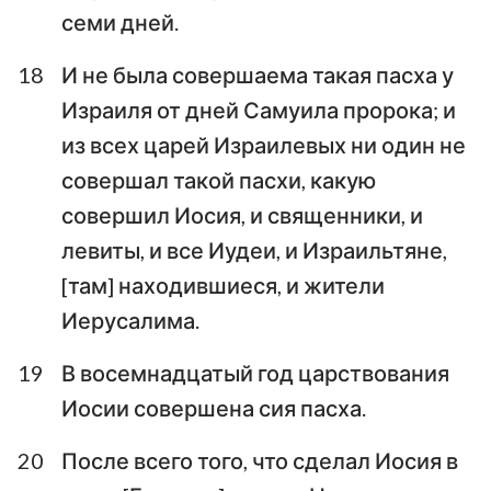
семи дней.
1
2
3
4
5
6
7
18
И не была совершаема такая пасха у
8
9
10
11
12
13
14
Израиля от дней Самуила пророка; и
15
16
17
18
19
20
21
из всех царей Израилевых ни один не
22
23
24
25
26
27
28
совершал такой пасхи, какую
29
30
31
32
33
34
35
совершил Иосия, и священники, и
левиты, и все Иудеи, и Израильтяне,
36
[там] находившиеся, и жители
Иерусалима.
19
В восемнадцатый год царствования
Иосии совершена сия пасха.
20
После всего того, что сделал Иосия в