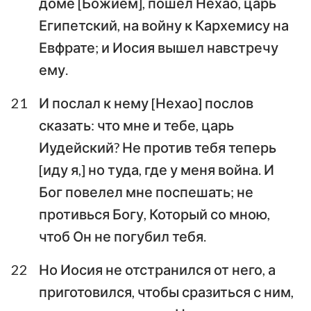
доме [Божием], пошел Нехао, царь
Египетский, на войну к Кархемису на
Евфрате; и Иосия вышел навстречу
ему.
21
И послал к нему [Нехао] послов
сказать: что мне и тебе, царь
Иудейский? Не против тебя теперь
[иду я,] но туда, где у меня война. И
Бог повелел мне поспешать; не
противься Богу, Который со мною,
чтоб Он не погубил тебя.
22
Но Иосия не отстранился от него, а
приготовился, чтобы сразиться с ним,