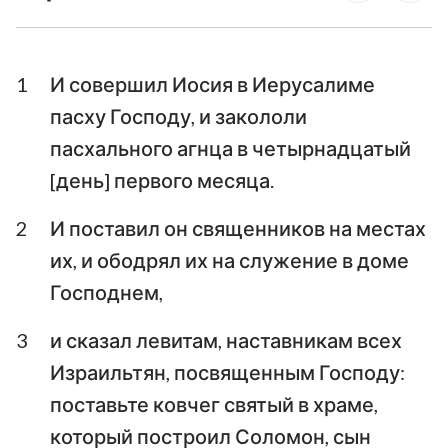
1-я Паралипоменон
Паралипоменон
Ездра
Неемия
1
И совершил Иосия в Иерусалиме
Есфирь
Иов
пасху Господу, и закололи
пасхального агнца в четырнадцатый
Псалтирь
Притчи
[день] первого месяца.
Екклесиаст
Песни Песней
2
И поставил он священников на местах
Исаия
Иеремия
их, и ободрял их на служение в доме
Плач Иеремии
Иезекииль
Господнем,
Даниил
Осия
3
и сказал левитам, наставникам всех
Израильтян, посвященным Господу:
Иоиль
Амос
поставьте ковчег святый в храме,
Авдия
Иона
который построил Соломон, сын