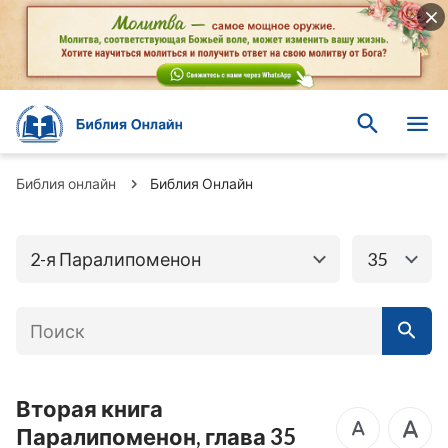
Книги Ветхого
Книги Нового завета
завета
Бытие
Исход
Библия онлайн
Библия Онлайн
Левит
Числа
2-я Паралипоменон
35
Второзаконие
Иисус Навин
Книга Судей
Руфь
1-я Царств
2-я Царств
3-я Царств
4-я Царств
Вторая книга
Паралипоменон, глава 35
2-я