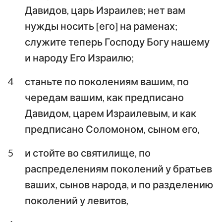
Михей
Наум
Давидов, царь Израилев; нет вам
нужды носить [его] на раменах;
Аввакум
Софония
служите теперь Господу Богу нашему
Аггей
Захария
и народу Его Израилю;
Малахия
4
станьте по поколениям вашим, по
чередам вашим, как предписано
Давидом, царем Израилевым, и как
предписано Соломоном, сыном его,
5
и стойте во святилище, по
распределениям поколений у братьев
ваших, сынов народа, и по разделению
поколений у левитов,