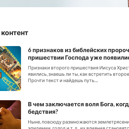
 контент
6 признаков из библейских проро
пришествии Господа уже появили
Признаки второго пришествия Иисуса Хрис
явились, знаешь ли ты, как встретить втор
Прочти текст и найдешь путь....
В чем заключается воля Бога, ког
бедствия?
Ныне, повсюду размножаются землетрясения
эпидемии, голод и т. д., их влияния становят