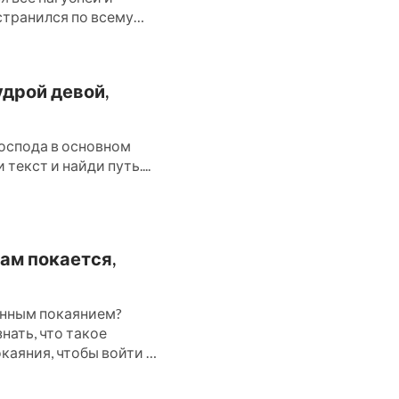
странился по всему
удрой девой,
оспода в основном
текст и найди путь....
ам покается,
инным покаянием?
нать, что такое
каяния, чтобы войти в