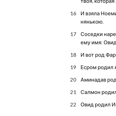
твоя, которая
16
И взяла Ноеми
нянькою.
17
Соседки нарек
ему имя: Овид
18
И вот род Фар
19
Есром родил 
20
Аминадав род
21
Салмон родил
22
Овид родил И