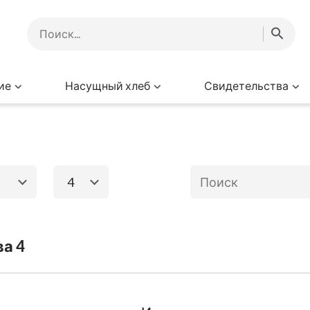
ие
Насущный хлеб
Свидетельства
4
1
2
3
4
го завета
Книги Нового за
ва 4
Исход
Евангелие от
Матфея
Ев