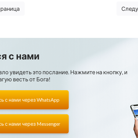
траница
Следу
я с нами
зло увидеть это послание. Нажмите на кнопку, и
гую весть от Бога!
ь с нами через WhatsApp
ь с нами через Messenger