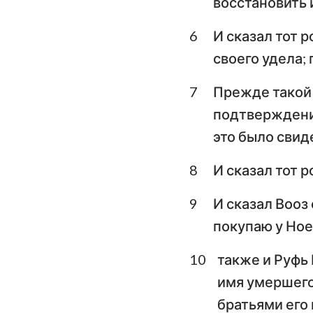
восстановить 
Плач Иеремии
6
И сказал тот р
своего удела; 
Даниил
7
Прежде такой 
Иоиль
подтверждения
Авдия
это было свид
Михей
8
И сказал тот р
Аввакум
9
И сказал Вооз
Аггей
покупаю у Ное
Малахия
10
также и Руфь 
имя умершего
братьями его 