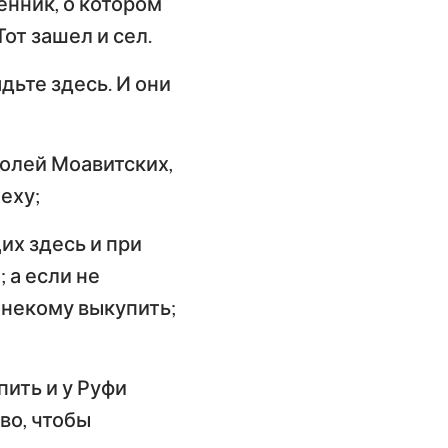
енник, о котором
ангелие от
Тот зашел и сел.
оанна
ядьте здесь. И они
слание к
имлянам
полей Моавитских,
орое послание к
оринфянам
еху;
слание к
их здесь и при
фесянам
 а если не
слание к
я некому выкупить;
олоссянам
орое послание к
пить и у Руфи
ессалоникийцам
во, чтобы
орое послание к