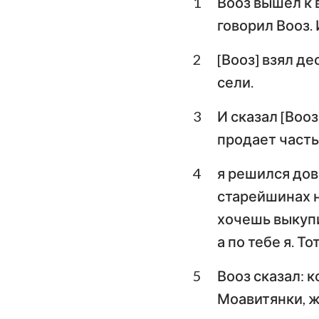
1
Вооз вышел к 
Левит
говорил Вооз. 
Второзаконие
2
[Вооз] взял де
Книга Судей
сели.
1-я Царств
3
И сказал [Воо
3-я Царств
продает част
1-я Паралипомено
4
я решился дов
Ездра
старейшинах н
хочешь выкупи
Есфирь
а по тебе я. То
Псалтирь
5
Вооз сказал: 
Екклесиаст
Моавитянки, ж
Исаия