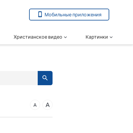
Мобильные приложения
Христианское видео
Kартинки
вета
ангелие от Марка