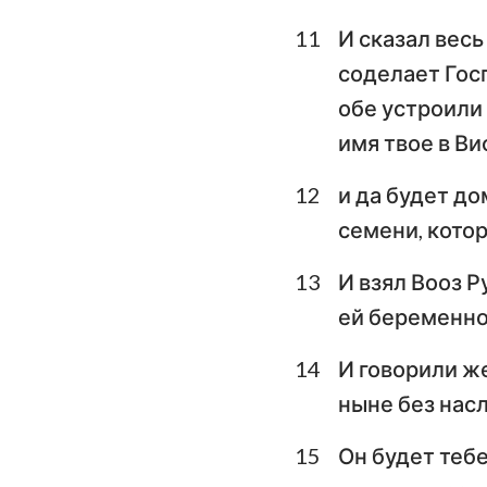
11
И сказал весь
соделает Госп
обе устроили 
имя твое в В
12
и да будет до
семени, кото
13
И взял Вооз Р
ей беременнос
14
И говорили ж
ныне без насл
15
Он будет тебе