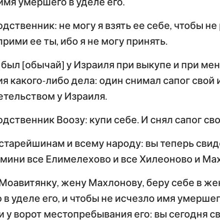
имя умершего в уделе его.
Тимофею
Т
Иезекииль
одственник: не могу я взять ее себе, чтобы н
По
Послание к Титу
Ф
прими ее ты, ибо я не могу принять.
Осия
Послание к Евреям
По
был [обычай] у Израиля при выкупе и при мен
Амос
 какого-либо дела: один снимал сапог свой и
Первое послание
Вт
Иона
Петра
П
етельством у Израиля.
Наум
Первое послание
Вт
одственник Воозу: купи себе. И снял сапог сво
Иоанна
И
Софония
 старейшинам и всему народу: вы теперь свиде
Третье послание
Захария
мини все Елимелехово и все Хилеоново и Ма
Иоанна
П
Моавитянку, жену Махлонову, беру себе в жен
Откровение Иоанна
Богослова
 в уделе его, и чтобы не исчезло имя умерше
и у ворот местопребывания его: вы сегодня с