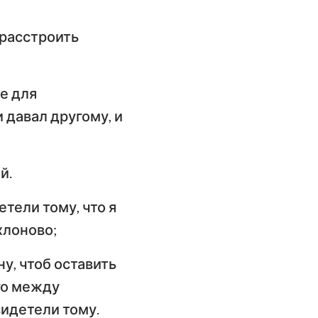
имофею
е расстроить
слание к
илимону
слание Иакова
е для
 давал другому, и
орое послание
етра
орое послание
й.
оанна
тели тому, что я
хлоново;
ослание Иуды
у, чтоб оставить
го между
видетели тому.