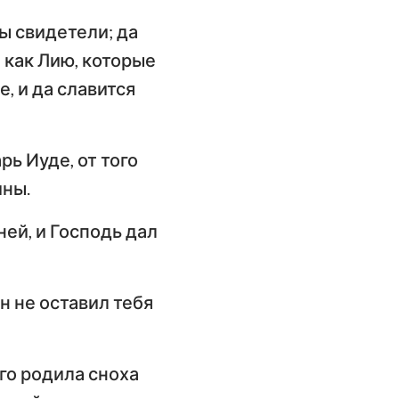
мы свидетели; да
 как Лию, которые
, и да славится
рь Иуде, от того
ины.
ней, и Господь дал
н не оставил тебя
!
его родила сноха