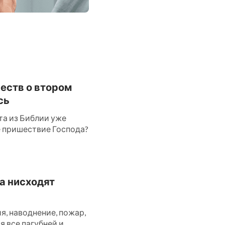
честв о втором
сь
та из Библии уже
ое пришествие Господа?
да нисходят
, наводнение, пожар,
ся все пагубней и