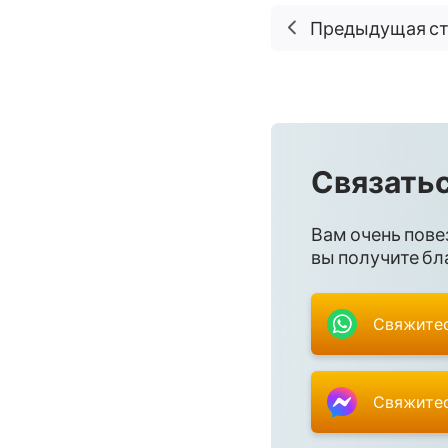
Предыдущая с
Связатьс
Вам очень пове
вы получите бла
Свяжитес
Свяжитес