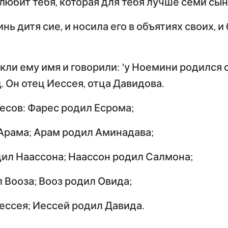
 любит тебя, которая для тебя лучше семи сын
нь дитя сие, и носила его в объятиях своих, и
ли ему имя и говорили: 'у Ноемини родился с
. Он отец Иессея, отца Давидова.
есов: Фарес родил Есрома;
Арама; Арам родил Аминадава;
ил Наассона; Наассон родил Салмона;
 Вооза; Вооз родил Овида;
ессея; Иессей родил Давида.