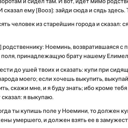
воротам и сидел там. И вот, идет мимо родств
Числа
Ев
И сказал ему [Вооз]: зайди сюда и сядь здесь. 
Иисус Навин
Евангелие от Луки
И
сять человек из старейшин города и сказал: с
По
Руфь
Деяния Апостолов
Р
2-я Царств
з] родственнику: Ноеминь, возвратившаяся с 
Первое послание к
Вт
4-я Царств
Коринфянам
К
ь поля, принадлежащую брату нашему Елимел
н
2-я Паралипоменон
По
ести до ушей твоих и сказать: купи при сидящ
Послание к Галатам
Е
Неемия
арода моего; если хочешь выкупить, выкупай;
Послание к
По
ть, скажи мне, и я буду знать; ибо кроме теб
Иов
Филиппийцам
К
т сказал: я выкупаю.
Притчи
Первое послание к
Вт
когда ты купишь поле у Ноемини, то должен ку
Фессалоникийцам
Ф
Песни Песней
ены умершего, и должен взять ее в замужест
Первое послание к
Вт
Иеремия