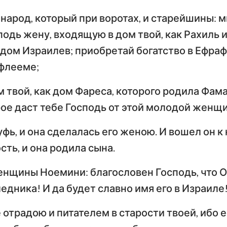
 народ, который при воротах, и старейшины: 
одь жену, входящую в дом твой, как Рахиль и
дом Израилев; приобретай богатство в Ефрафе
ифлееме;
м твой, как дом Фареса, которого родила Фама
рое даст тебе Господь от этой молодой женщ
уфь, и она сделалась его женою. И вошел он к 
ть, и она родила сына.
енщины Ноемини: благословен Господь, что О
едника! И да будет славно имя его в Израиле
 отрадою и питателем в старости твоей, ибо 