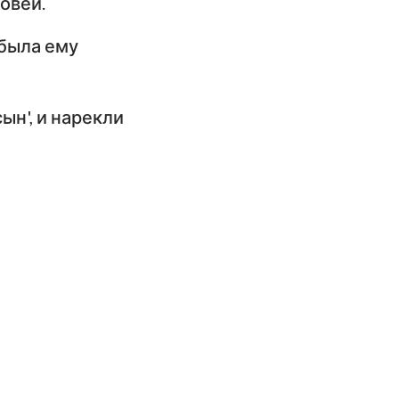
овей.
 была ему
ын', и нарекли