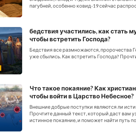
пагубней, особенно ковид-19 сейчас распро
миру, многие в эт...
бедствия участились, как стать м
чтобы встретить Господа?
Бедствия все размножаются, пророчества Г
уже сбылись. Как встретить Господа? Прочти 
Что такое покаяние? Как христиан
чтобы войти в Царство Небесное?
Внешние добрые поступки являются ли ист
Прочтите данный текст, который даст вам уз
истинное покаяние, и поможет найти путь по
Царство Небесное....