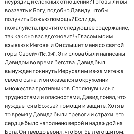
неурядиц и сложных отношений? Готовы ли вы
воззвать к Богу, подобно Давиду, чтобы
получить Божью помощь? Если да,
пожалуйста, прочтите следующее содержание,
так как оно вас вдохновит! «Гласом моим
взываю к Иегове, и Он слышит меня со святой
горы Своей»
. Эти слова были написаны
(Пс. 3:4)
Дэвидом во время бегства. Давид был
вынужден покинуть Иерусалим из-за мятежа
своего сына, и он оказался в окружении
множества противников. Столкнувшись с
трудностями и опасностями, Давид понял, что
нуждается в Божьей помощи и защите. Хотя в
то время у Дэвида были тревоги и страхи, его
сердце было наполнено верой и надеждой на
Бога. Он твердо верил, что Бог был его щитом,