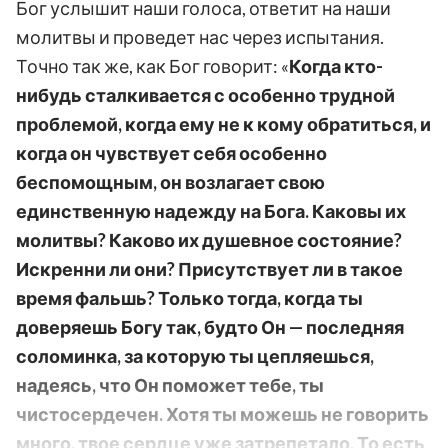
Бог услышит наши голоса, ответит на наши
молитвы и проведет нас через испытания.
Точно так же, как Бог говорит: «
Когда кто-
нибудь сталкивается с особенно трудной
проблемой, когда ему не к кому обратиться, и
когда он чувствует себя особенно
беспомощным, он возлагает свою
единственную надежду на Бога. Каковы их
молитвы? Каково их душевное состояние?
Искренни ли они? Присутствует ли в такое
время фальшь? Только тогда, когда ты
доверяешь Богу так, будто Он — последняя
соломинка, за которую ты цепляешься,
надеясь, что Он поможет тебе, ты
чистосердечен. Хотя ты можешь не говорить
много, твое сердце уже затрепетало. То есть