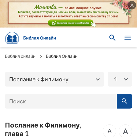
Книги Ветхого
Книги Нового завета
завета
Евангелие от
Библия онлайн
Библия Онлайн
Матфея
Евангелие от Марка
Евангелие от Луки
Евангелие от Иоанна
Послание к Филимону
1
Послание к
Деяния Апостолов
Римлянам
Первое послание к
Второе послание к
Коринфянам
Коринфянам
Послание к Филимону,
Послание к
глава 1