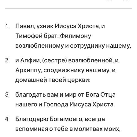
Послание к Галатам
Ефесянам
Послание к
Послание к
Филиппийцам
Колоссянам
1
Павел, узник Иисуса Христа, и
Первое послание к
Второе послание к
Тимофей брат, Филимону
Фессалоникийцам
Фессалоникийцам
возлюбленному и сотруднику нашему,
Первое послание к
Второе послание к
2
и Апфии, (сестре) возлюбленной, и
Тимофею
Тимофею
Архиппу, сподвижнику нашему, и
Послание к
домашней твоей церкви:
Послание к Титу
Филимону
3
благодать вам и мир от Бога Отца
Послание к Евреям
Послание Иакова
нашего и Господа Иисуса Христа.
Первое послание
Второе послание
4
Благодарю Бога моего, всегда
Петра
Петра
вспоминая о тебе в молитвах моих,
Первое послание
Второе послание