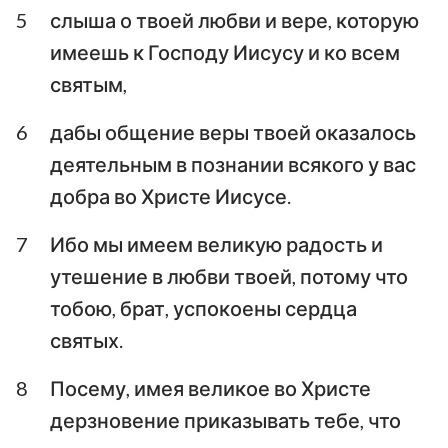
Иоанна
Иоанна
5
слыша о твоей любви и вере, которую
имеешь к Господу Иисусу и ко всем
Третье послание
Иоанна
Послание Иуды
святым,
Откровение Иоанна
6
дабы общение веры твоей оказалось
Богослова
деятельным в познании всякого у вас
добра во Христе Иисусе.
7
Ибо мы имеем великую радость и
утешение в любви твоей, потому что
тобою, брат, успокоены сердца
святых.
8
Посему, имея великое во Христе
дерзновение приказывать тебе, что