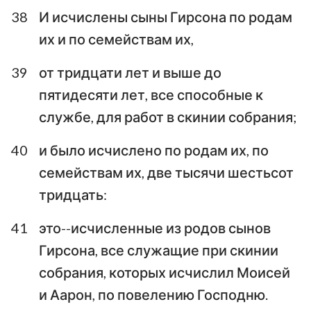
38
И исчислены сыны Гирсона по родам
их и по семействам их,
39
от тридцати лет и выше до
пятидесяти лет, все способные к
службе, для работ в скинии собрания;
40
и было исчислено по родам их, по
семействам их, две тысячи шестьсот
тридцать:
41
это--исчисленные из родов сынов
Гирсона, все служащие при скинии
собрания, которых исчислил Моисей
и Аарон, по повелению Господню.