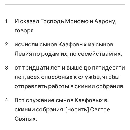
Ездра
Неемия
1
И сказал Господь Моисею и Аарону,
Есфирь
Иов
говоря:
Псалтирь
Притчи
2
исчисли сынов Каафовых из сынов
Екклесиаст
Песни Песней
Левия по родам их, по семействам их,
Исаия
Иеремия
3
от тридцати лет и выше до пятидесяти
лет, всех способных к службе, чтобы
Плач Иеремии
Иезекииль
отправлять работы в скинии собрания.
Даниил
Осия
4
Вот служение сынов Каафовых в
Иоиль
Амос
скинии собрания: [носить] Святое
Авдия
Иона
Святых.
Михей
Наум