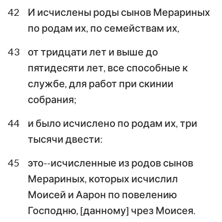
42
И исчислены роды сынов Мерариных
по родам их, по семействам их,
43
от тридцати лет и выше до
пятидесяти лет, все способные к
службе, для работ при скинии
собрания;
44
и было исчислено по родам их, три
тысячи двести:
45
это--исчисленные из родов сынов
Мерариных, которых исчислил
Моисей и Аарон по повелению
Господню, [данному] чрез Моисея.