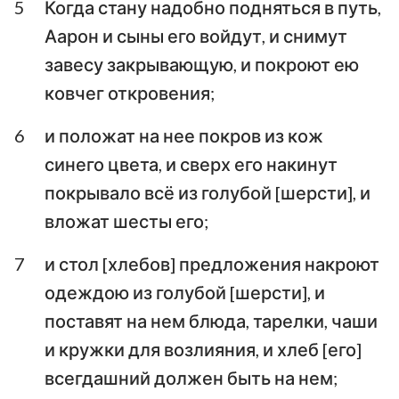
5
Когда стану надобно подняться в путь,
Аввакум
Софония
Аарон и сыны его войдут, и снимут
завесу закрывающую, и покроют ею
Аггей
Захария
ковчег откровения;
Малахия
6
и положат на нее покров из кож
синего цвета, и сверх его накинут
покрывало всё из голубой [шерсти], и
вложат шесты его;
7
и стол [хлебов] предложения накроют
одеждою из голубой [шерсти], и
поставят на нем блюда, тарелки, чаши
и кружки для возлияния, и хлеб [его]
всегдашний должен быть на нем;