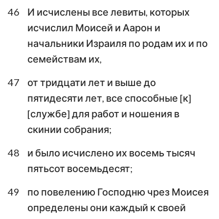
46
И исчислены все левиты, которых
исчислил Моисей и Аарон и
начальники Израиля по родам их и по
семействам их,
47
от тридцати лет и выше до
пятидесяти лет, все способные [к]
[службе] для работ и ношения в
скинии собрания;
48
и было исчислено их восемь тысяч
пятьсот восемьдесят;
49
по повелению Господню чрез Моисея
определены они каждый к своей