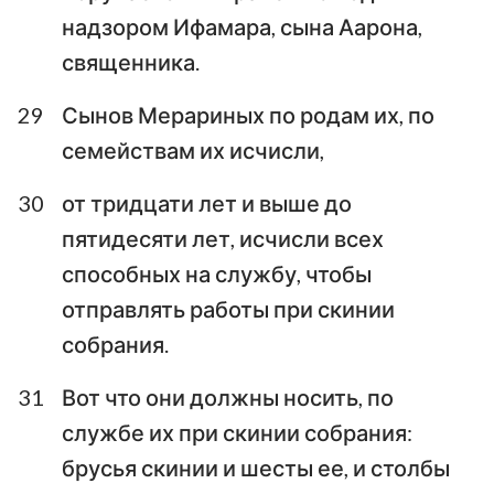
надзором Ифамара, сына Аарона,
священника.
1
2
3
4
5
6
7
8
9
10
11
12
13
14
29
Сынов Мерариных по родам их, по
семействам их исчисли,
15
16
17
18
19
20
21
22
23
24
25
26
27
28
30
от тридцати лет и выше до
пятидесяти лет, исчисли всех
29
30
31
32
33
34
35
способных на службу, чтобы
36
отправлять работы при скинии
собрания.
31
Вот что они должны носить, по
службе их при скинии собрания:
брусья скинии и шесты ее, и столбы