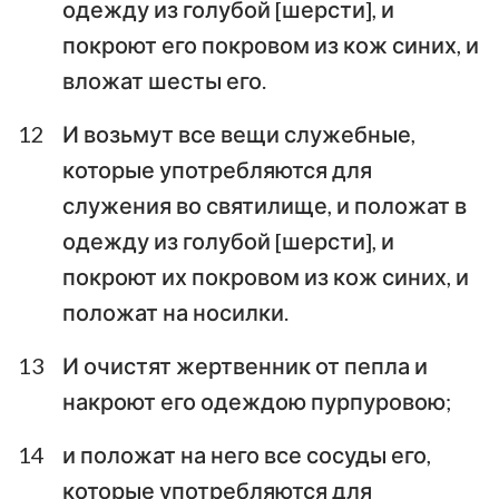
одежду из голубой [шерсти], и
покроют его покровом из кож синих, и
вложат шесты его.
12
И возьмут все вещи служебные,
которые употребляются для
служения во святилище, и положат в
одежду из голубой [шерсти], и
покроют их покровом из кож синих, и
положат на носилки.
13
И очистят жертвенник от пепла и
накроют его одеждою пурпуровою;
14
и положат на него все сосуды его,
которые употребляются для