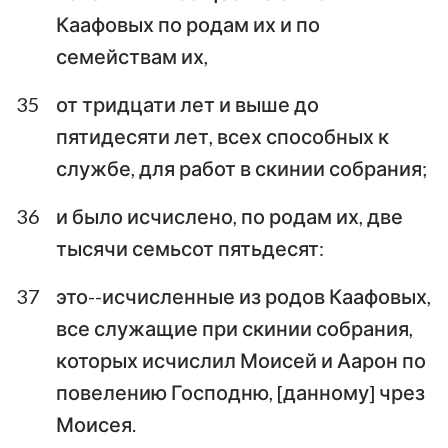
Каафовых по родам их и по
семействам их,
35
от тридцати лет и выше до
пятидесяти лет, всех способных к
службе, для работ в скинии собрания;
36
и было исчислено, по родам их, две
тысячи семьсот пятьдесят:
37
это--исчисленные из родов Каафовых,
все служащие при скинии собрания,
которых исчислил Моисей и Аарон по
повелению Господню, [данному] чрез
Моисея.