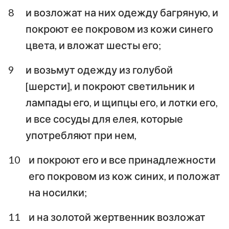
8
и возложат на них одежду багряную, и
покроют ее покровом из кожи синего
цвета, и вложат шесты его;
9
и возьмут одежду из голубой
[шерсти], и покроют светильник и
лампады его, и щипцы его, и лотки его,
и все сосуды для елея, которые
употребляют при нем,
10
и покроют его и все принадлежности
его покровом из кож синих, и положат
на носилки;
11
и на золотой жертвенник возложат