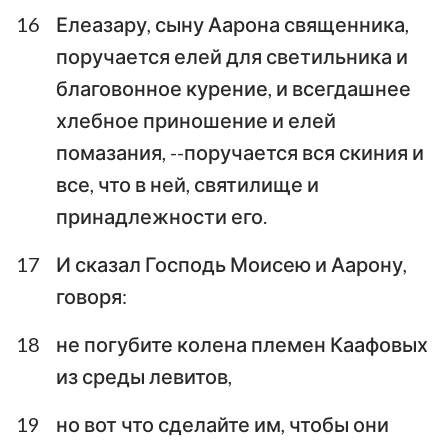
16
Елеазару, сыну Аарона священника,
поручается елей для светильника и
благовонное курение, и всегдашнее
хлебное приношение и елей
помазания, --поручается вся скиния и
все, что в ней, святилище и
принадлежности его.
17
И сказал Господь Моисею и Аарону,
говоря:
18
не погубите колена племен Каафовых
из среды левитов,
19
но вот что сделайте им, чтобы они