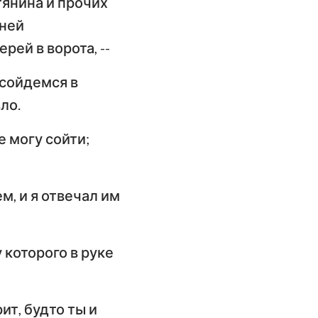
тянина и прочих
ангелие от
 ней
оанна
ей в ворота, --
слание к
 сойдемся в
имлянам
ло.
орое послание к
оринфянам
е могу сойти;
слание к
фесянам
м, и я отвечал им
слание к
олоссянам
 которого в руке
орое послание к
ессалоникийцам
ит, будто ты и
орое послание к