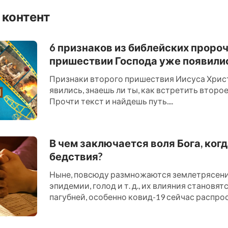
 контент
6 признаков из библейских проро
пришествии Господа уже появили
Признаки второго пришествия Иисуса Хрис
явились, знаешь ли ты, как встретить втор
Прочти текст и найдешь путь....
В чем заключается воля Бога, ког
бедствия?
Ныне, повсюду размножаются землетрясения
эпидемии, голод и т. д., их влияния становят
пагубней, особенно ковид-19 сейчас распро
миру, многие в эт...