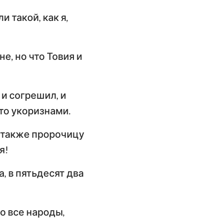
и такой, как я,
не, но что Товия и
 и согрешил, и
то укоризнами.
а также пророчицу
я!
, в пятьдесят два
о все народы,