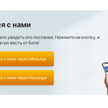
я с нами
зло увидеть это послание. Нажмите на кнопку, и
гую весть от Бога!
ь с нами через WhatsApp
ь с нами через Messenger