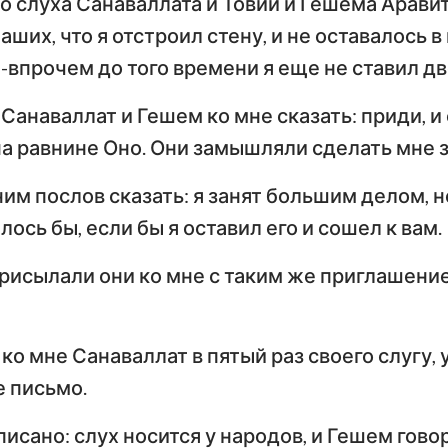
о слуха Санаваллата и Товии и Гешема Арави
Числа
Ев
ших, что я отстроил стену, и не оставалось в
Иисус Навин
Евангелие от Луки
И
впрочем до того времени я еще не ставил двер
Руфь
По
 Санаваллат и Гешем ко мне сказать: приди, и
Деяния Апостолов
Р
2-я Царств
на равнине Оно. Они замышляли сделать мне з
Первое послание к
Вт
4-я Царств
Коринфянам
К
ним послов сказать: я занят большим делом, н
н
2-я Паралипоменон
ось бы, если бы я оставил его и сошел к вам.
По
Послание к Галатам
Е
Неемия
рисылали они ко мне с таким же приглашение
Послание к
По
Иов
Филиппийцам
К
ко мне Санаваллат в пятый раз своего слугу, у
Притчи
Первое послание к
Вт
 письмо.
Фессалоникийцам
Ф
Песни Песней
исано: слух носится у народов, и Гешем говор
Первое послание к
Вт
Иеремия