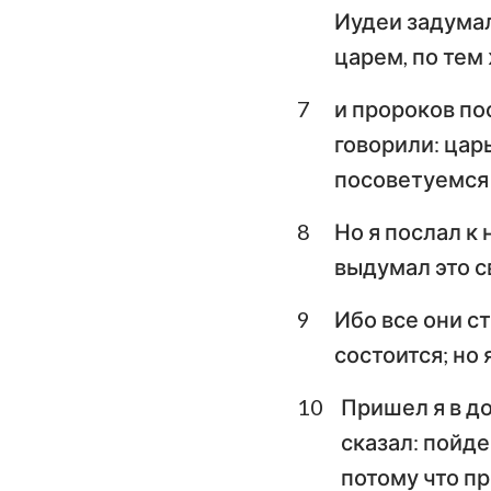
Иудеи задумал
Плач Иеремии
царем, по тем
Даниил
7
и пророков по
говорили: цар
Иоиль
посоветуемся 
Авдия
8
Но я послал к 
Михей
выдумал это с
Аввакум
9
Ибо все они ст
Аггей
состоится; но 
Малахия
10
Пришел я в до
сказал: пойде
потому что пр