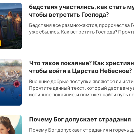
бедствия участились, как стать м
чтобы встретить Господа?
Бедствия все размножаются, пророчества Г
уже сбылись. Как встретить Господа? Прочти 
Что такое покаяние? Как христиан
чтобы войти в Царство Небесное?
Внешние добрые поступки являются ли ист
Прочтите данный текст, который даст вам уз
истинное покаяние, и поможет найти путь по
Царство Небесное....
Почему Бог допускает страдания
Почему Бог допускает страдания и горечь дл