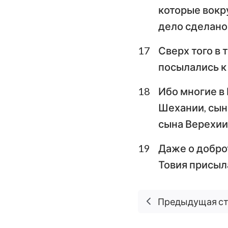
которые вокру
дело сделано
17
Сверх того в 
посылались к 
18
Ибо многие в 
Шехании, сын 
сына Верехии
19
Даже о доброт
Товия присыл
Предыдущая с