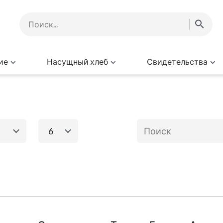
ие
Насущный хлеб
Свидетельства
6
1
2
3
4
5
6
го завета
Книги Нового за
8
9
10
11
12
13
Исход
Евангелие от
Матфея
Ев