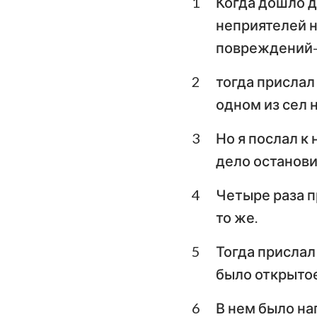
1
Когда дошло д
Левит
неприятелей на
Второзаконие
повреждений--
Книга Судей
2
тогда прислал
1-я Царств
одном из сел 
3-я Царств
3
Но я послал к 
1-я Паралипомено
дело остановил
Ездра
4
Четыре раза п
то же.
Есфирь
5
Тогда прислал 
Псалтирь
было открытое
Екклесиаст
6
В нем было нап
Исаия