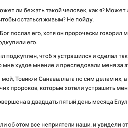
может ли бежать такой человек, как я? Может л
 чтобы остаться живым? Не пойду.
е Бог послал его, хотя он пророчески говорил м
одкупили его.
ыл подкуплен, чтоб я устрашился и сделал так
о мне худое мнение и преследовали меня за э
мой, Товию и Санаваллата по сим делам их, 
чих пророков, которые хотели устрашить мен
вершена в двадцать пятый день месяца Елула
и об этом все неприятели наши, и увидели эт