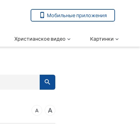
Мобильные приложения
Христианское видео
Kартинки
7
вета
ангелие от Марка