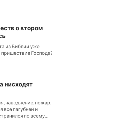
честв о втором
сь
та из Библии уже
ое пришествие Господа?
да нисходят
, наводнение, пожар,
ся все пагубней и
странился по всему