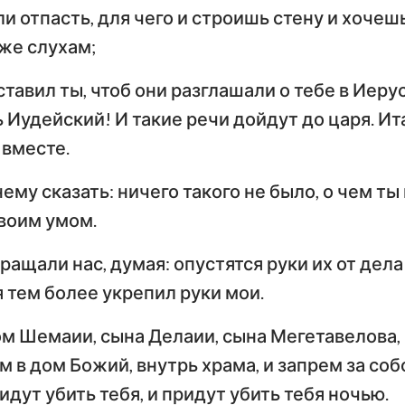
Тимофею
Т
и отпасть, для чего и строишь стену и хочешь
Иезекииль
 же слухам;
По
Послание к Титу
Ф
Осия
ставил ты, чтоб они разглашали о тебе в Иеру
Послание к Евреям
По
ь Иудейский! И такие речи дойдут до царя. Ит
Амос
вместе.
Первое послание
Вт
Иона
Петра
П
нему сказать: ничего такого не было, о чем ты
Наум
Первое послание
Вт
воим умом.
Иоанна
И
Софония
ращали нас, думая: опустятся руки их от дела 
Третье послание
Захария
я тем более укрепил руки мои.
Иоанна
П
м Шемаии, сына Делаии, сына Мегетавелова, 
Откровение Иоанна
Богослова
м в дом Божий, внутрь храма, и запрем за со
идут убить тебя, и придут убить тебя ночью.