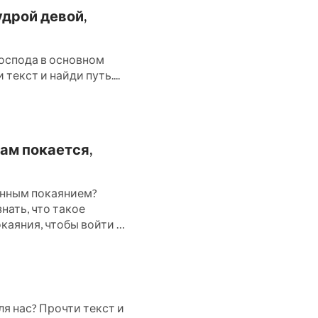
удрой девой,
оспода в основном
текст и найди путь....
ам покается,
инным покаянием?
нать, что такое
каяния, чтобы войти в
я нас? Прочти текст и