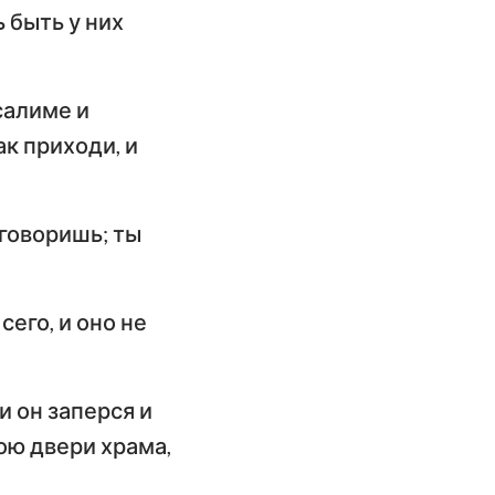
имофею
 быть у них
слание к
илимону
салиме и
слание Иакова
ак приходи, и
орое послание
етра
 говоришь; ты
орое послание
оанна
сего, и оно не
ослание Иуды
и он заперся и
бою двери храма,