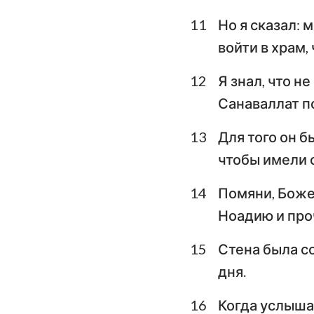
11
Но я сказал: 
войти в храм,
12
Я знал, что н
Санаваллат п
13
Для того он б
чтобы имели 
14
Помяни, Боже 
Ноадию и про
15
Стена была со
дня.
16
Когда услышал