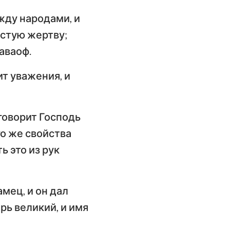
жду народами, и
истую жертву;
аваоф.
ит уважения, и
 говорит Господь
го же свойства
ь это из рук
мец, и он дал
рь великий, и имя