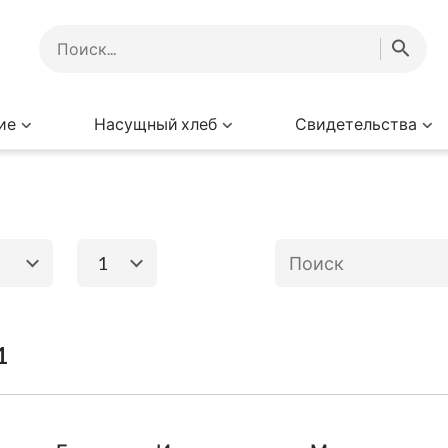
ие
Насущный хлеб
Свидетельства
1
1
2
3
4
го завета
Книги Нового за
1
Исход
Евангелие от
Матфея
Ев