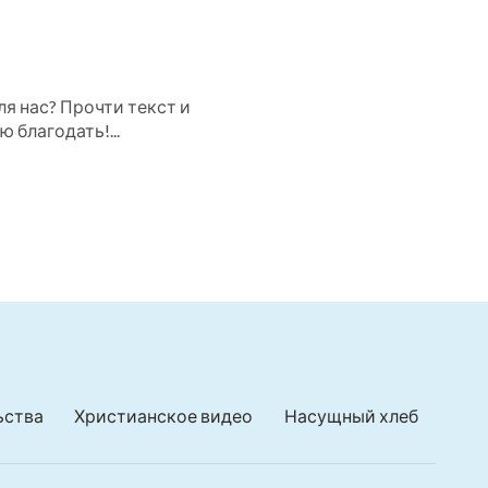
я нас? Прочти текст и
 благодать!...
ьства
Христианское видео
Насущный хлеб