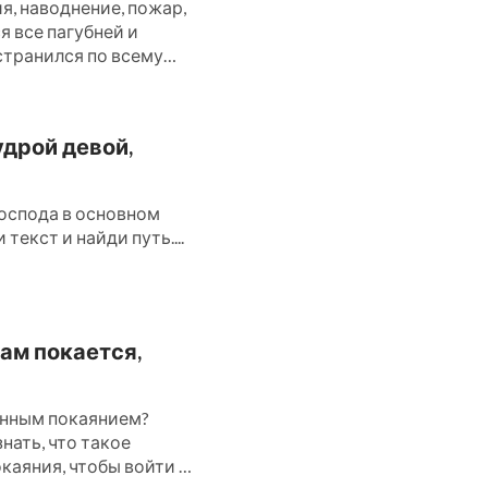
, наводнение, пожар,
ся все пагубней и
странился по всему
удрой девой,
оспода в основном
текст и найди путь....
ам покается,
инным покаянием?
нать, что такое
каяния, чтобы войти в