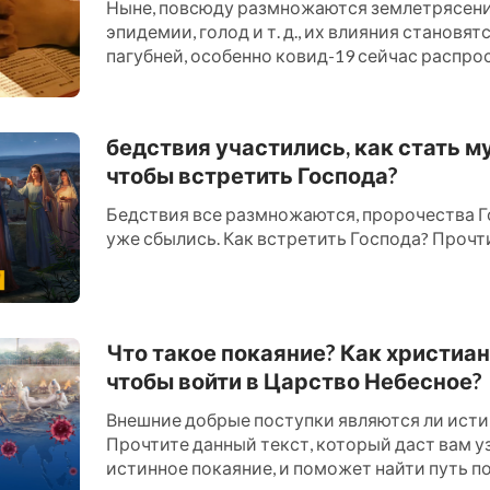
Ныне, повсюду размножаются землетрясения
эпидемии, голод и т. д., их влияния становят
пагубней, особенно ковид-19 сейчас распро
миру, многие в эт...
бедствия участились, как стать м
чтобы встретить Господа?
Бедствия все размножаются, пророчества Г
уже сбылись. Как встретить Господа? Прочти 
Что такое покаяние? Как христиан
чтобы войти в Царство Небесное?
Внешние добрые поступки являются ли ист
Прочтите данный текст, который даст вам уз
истинное покаяние, и поможет найти путь по