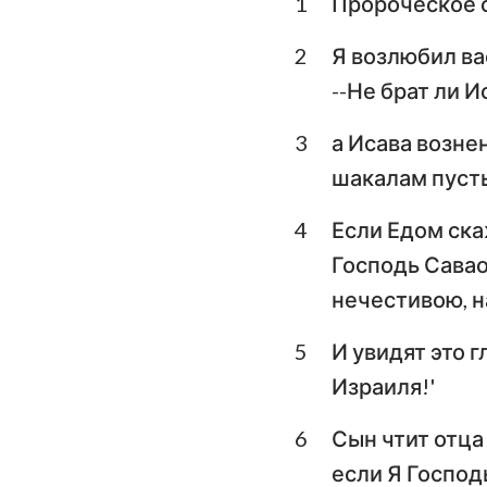
1
Пророческое с
Левит
Второзаконие
2
Я возлюбил вас
--Не брат ли 
Книга Судей
3
а Исава возне
1-я Царств
шакалам пуст
3-я Царств
4
Если Едом ска
1-я Паралипомено
Господь Савао
Ездра
нечестивою, н
Есфирь
5
И увидят это 
Израиля!'
Псалтирь
Екклесиаст
6
Сын чтит отца 
если Я Господ
Исаия