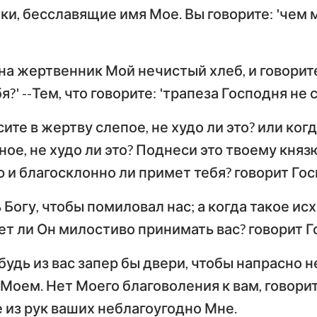
Тимофею
Т
ки, бесславящие имя Мое. Вы говорите: 'чем
Иезекииль
По
Послание к Титу
Ф
Осия
на жертвенник Мой нечистый хлеб, и говорите
Послание к Евреям
По
Амос
?' --Тем, что говорите: 'трапеза Господня не 
Первое послание
Вт
Иона
ите в жертву слепое, не худо ли это? или ког
Петра
П
ое, не худо ли это? Поднеси это твоему князю
Наум
Первое послание
Вт
 и благосклонно ли примет тебя? говорит Го
Софония
Иоанна
И
Богу, чтобы помиловал нас; а когда такое исх
Захария
Третье послание
ет ли Он милостиво принимать вас? говорит Г
Иоанна
П
удь из вас запер бы двери, чтобы напрасно н
Откровение Иоанна
Богослова
Моем. Нет Моего благоволения к вам, говорит
 из рук ваших неблагоугодно Мне.