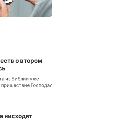
честв о втором
сь
та из Библии уже
ое пришествие Господа?
да нисходят