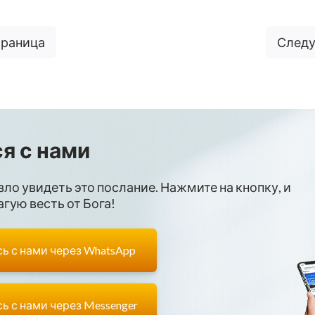
траница
Следу
я с нами
зло увидеть это послание. Нажмите на кнопку, и
гую весть от Бога!
ь с нами через WhatsApp
ь с нами через Messenger