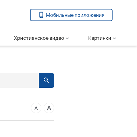
Мобильные приложения
Христианское видео
Kартинки
вета
ангелие от Марка