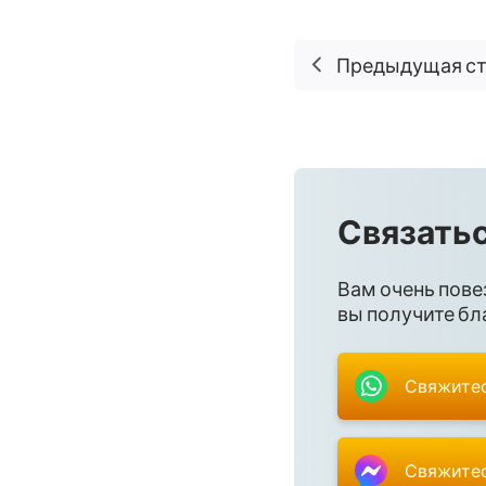
Предыдущая с
Связатьс
Вам очень пове
вы получите бла
Свяжитес
Свяжитес