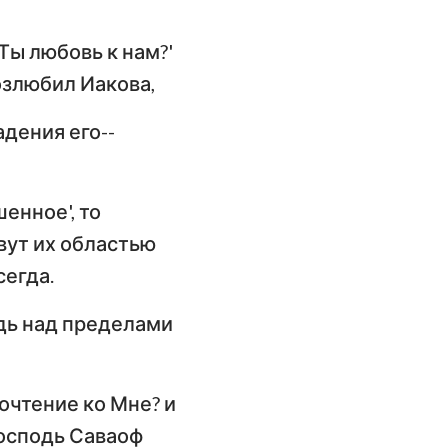
ангелие от
 Ты любовь к нам?'
оанна
возлюбил Иакова,
слание к
имлянам
адения его--
орое послание к
оринфянам
енное', то
слание к
овут их областью
фесянам
сегда.
слание к
одь над пределами
олоссянам
орое послание к
ессалоникийцам
почтение ко Мне? и
Господь Саваоф
орое послание к