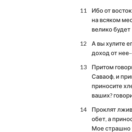
11
Ибо от восто
на всяком ме
велико будет
12
А вы хулите е
доход от нее-
13
Притом говори
Саваоф, и при
приносите хле
ваших? говори
14
Проклят лживы
обет, а прино
Мое страшно 