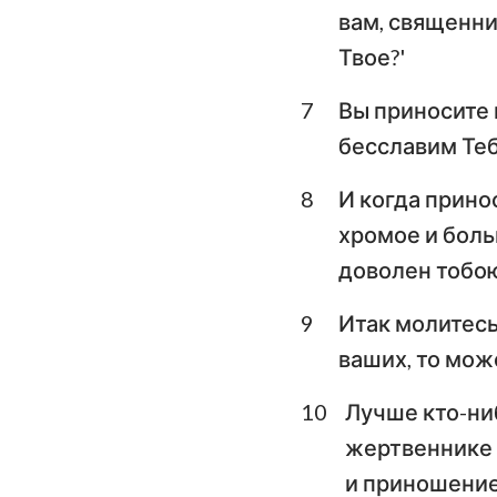
вам, священни
Плач Иеремии
Твое?'
Даниил
7
Вы приносите 
Иоиль
бесславим Тебя
Авдия
8
И когда принос
хромое и больн
Михей
доволен тобою
Аввакум
9
Итак молитесь 
Аггей
ваших, то мож
Малахия
10
Лучше кто-ниб
жертвеннике 
и приношение