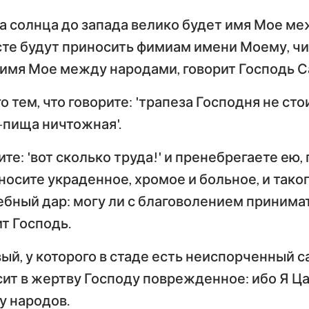
ка солнца до запада велико будет имя Мое ме
сте будут приносить фимиам имени Моему, ч
 имя Мое между народами, говорит Господь С
го тем, что говорите: 'трапеза Господня не сто
-пища ничтожная'.
те: 'вот сколько труда!' и пренебрегаете ею,
носите украденное, хромое и больное, и тако
бный дар: могу ли с благоволением принимат
т Господь.
й, у которого в стаде есть неиспорченный са
сит в жертву Господу поврежденное: ибо Я Ца
у народов.