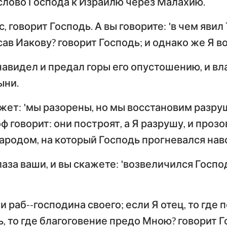
лово Господа к Израилю через Малахию.
Числа
Ев
Иисус Навин
, говорит Господь. А вы говорите: 'в чем явил
Евангелие от Луки
И
Исав Иакову? говорит Господь; и однако же Я 
Руфь
По
Деяния Апостолов
Р
навидел и предал горы его опустошению, и вл
2-я Царств
ыни.
Первое послание к
Вт
4-я Царств
Коринфянам
К
жет: 'мы разорены, но мы восстановим разруш
н
2-я Паралипоменон
По
ф говорит: они построят, а Я разрушу, и проз
Послание к Галатам
Е
Неемия
ародом, на который Господь прогневался нав
Послание к
По
Иов
глаза ваши, и вы скажете: 'возвеличился Госп
Филиппийцам
К
Притчи
Первое послание к
Вт
Фессалоникийцам
Ф
Песни Песней
и раб--господина своего; если Я отец, то где 
ь, то где благоговение предо Мною? говорит 
Первое послание к
Вт
Иеремия