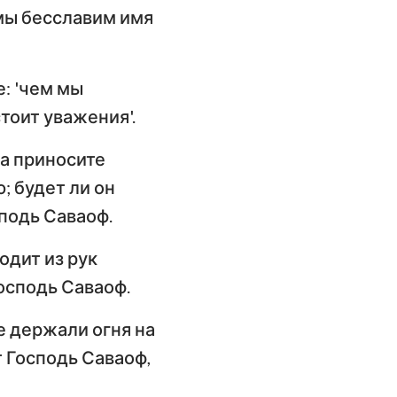
имофею
 мы бесславим имя
слание к
илимону
: 'чем мы
слание Иакова
стоит уважения'.
орое послание
да приносите
етра
; будет ли он
орое послание
сподь Саваоф.
оанна
одит из рук
осподь Саваоф.
ослание Иуды
е держали огня на
 Господь Саваоф,