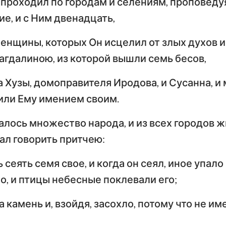
 проходил по городам и селениям, проповеду
Числа
Евангелие от
Ев
е, и с Ним двенадцать,
Иисус Навин
Луки
Ио
енщины, которых Он исцелил от злых духов и
Руфь
По
гдалиною, из которой вышли семь бесов,
Деяния Апостолов
Р
2-я Царств
а Хузы, домоправителя Иродова, и Сусанна, и 
Первое послание к
Вт
4-я Царств
Коринфянам
К
или Ему имением своим.
н
2-я Паралипоменон
По
алось множество народа, и из всех городов 
Послание к Галатам
Е
Неемия
чал говорить притчею:
Послание к
По
Иов
сеять семя свое, и когда он сеял, иное упало
Филиппийцам
К
о, и птицы небесные поклевали его;
Притчи
Первое послание к
Вт
Фессалоникийцам
Ф
Песни Песней
а камень и, взойдя, засохло, потому что не им
Первое послание к
Вт
Иеремия