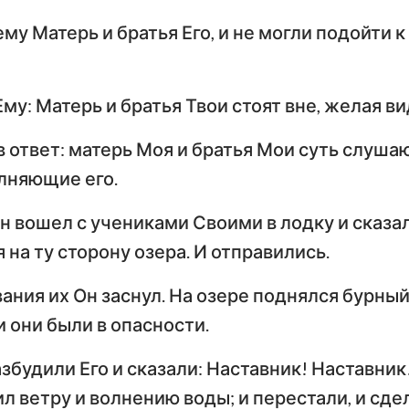
му Матерь и братья Его, и не могли подойти 
Ему: Матерь и братья Твои стоят вне, желая ви
в ответ: матерь Моя и братья Мои суть слуш
лняющие его.
н вошел с учениками Своими в лодку и сказал
на ту сторону озера. И отправились.
ания их Он заснул. На озере поднялся бурный
 и они были в опасности.
азбудили Его и сказали: Наставник! Наставник
ил ветру и волнению воды; и перестали, и сд