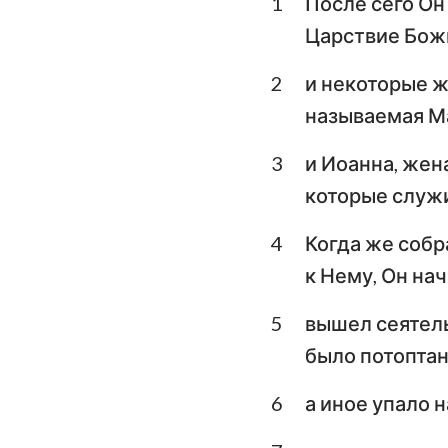
1
После сего Он
Левит
Царствие Божи
Второзаконие
2
и некоторые ж
Книга Судей
называемая Ма
1-я Царств
3
и Иоанна, жен
3-я Царств
которые служ
1-я Паралипомено
4
Когда же собр
Ездра
к Нему, Он на
Есфирь
5
вышел сеятель 
было потоптан
Псалтирь
Екклесиаст
6
а иное упало н
Исаия