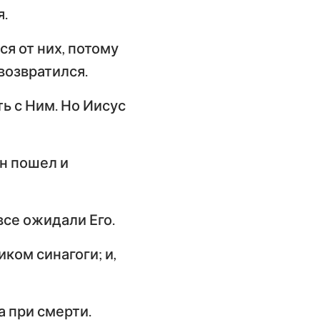
я.
я от них, потому
возвратился.
ть с Ним. Но Иисус
Он пошел и
все ожидали Его.
ком синагоги; и,
а при смерти.