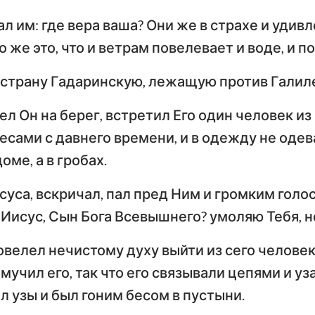
ал им: где вера ваша? Они же в страхе и удив
то же это, что и ветрам повелевает и воде, и 
 страну Гадаринскую, лежащую против Галил
л Он на берег, встретил Его один человек из 
сами с давнего времени, и в одежду не одев
оме, а в гробах.
суса, вскричал, пал пред Ним и громким голос
 Иисус, Сын Бога Всевышнего? умоляю Тебя, н
овелел нечистому духу выйти из сего человек
мучил его, так что его связывали цепями и уза
л узы и был гоним бесом в пустыни.