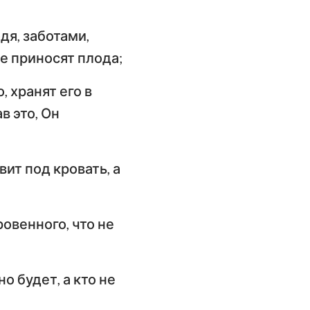
одя, заботами,
е приносят плода;
, хранят его в
в это, Он
вит под кровать, а
ровенного, что не
о будет, а кто не