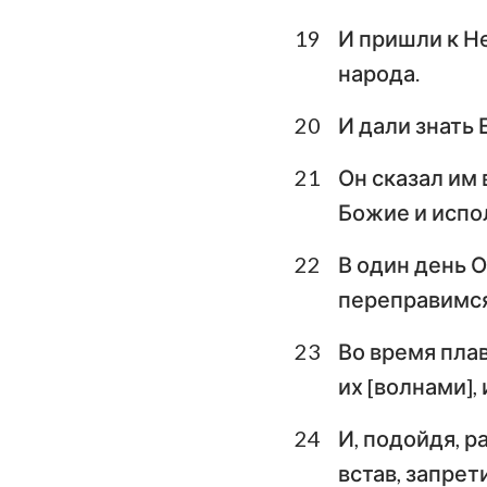
19
И пришли к Не
народа.
20
И дали знать 
21
Он сказал им 
Божие и испо
22
В один день О
переправимся 
23
Во время плав
их [волнами],
24
И, подойдя, р
встав, запрет