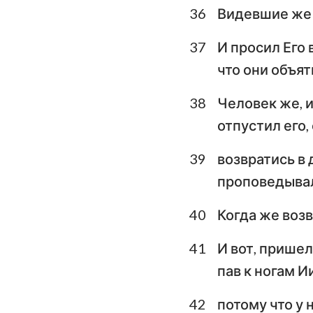
36
Видевшие же 
37
И просил Его 
что они объят
38
Человек же, и
отпустил его, 
39
возвратись в 
проповедывал 
40
Когда же возв
41
И вот, пришел
пав к ногам И
42
потому что у 