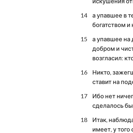
искушения от
14
а упавшее в т
богатством и
15
а упавшее на 
добром и чист
возгласил: кт
16
Никто, зажегш
ставит на под
17
Ибо нет ничег
сделалось бы
18
Итак, наблюда
имеет, у того