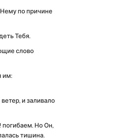
к Нему по причине
деть Тебя.
ающие слово
 им:
 ветер, и заливало
! погибаем. Но Он,
елалась тишина.