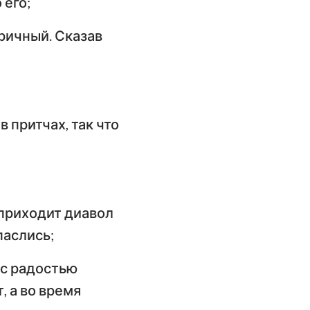
 его;
имофею
оричный. Сказав
слание к
илимону
слание Иакова
орое послание
в притчах, так что
етра
орое послание
оанна
 приходит диавол
ослание Иуды
паслись;
, с радостью
, а во время