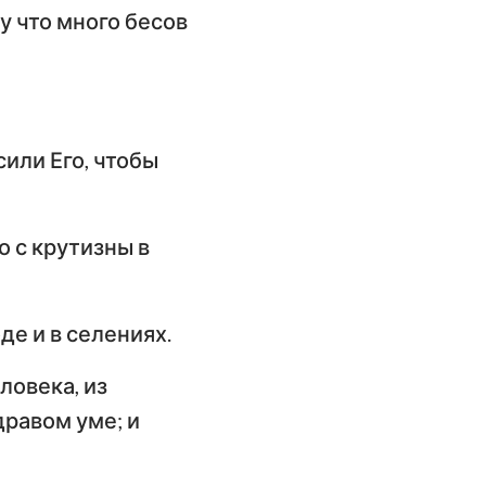
му что много бесов
сили Его, чтобы
о с крутизны в
де и в селениях.
ловека, из
дравом уме; и