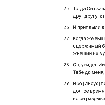
25
Тогда Он сказ
друг другу: к
26
И приплыли в
27
Когда же выше
одержимый бе
живший не в д
28
Он, увидев Ии
Тебе до меня,
29
Ибо [Иисус] п
долгое время 
но он разрыва