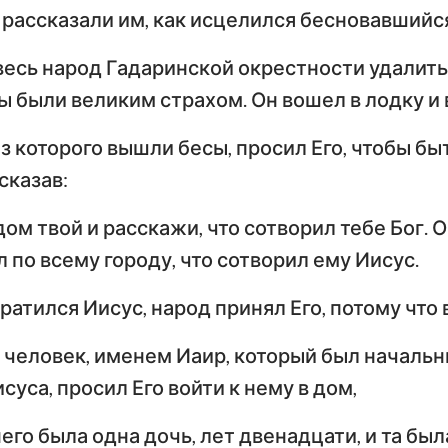
рассказали им, как исцелился бесновавшийс
весь народ Гадаринской окрестности удалитьс
ы были великим страхом. Он вошел в лодку и 
з которого вышли бесы, просил Его, чтобы бы
сказав:
дом твой и расскажи, что сотворил тебе Бог. 
по всему городу, что сотворил ему Иисус.
ратился Иисус, народ принял Его, потому что 
 человек, именем Иаир, который был начальни
исуса, просил Его войти к нему в дом,
него была одна дочь, лет двенадцати, и та был