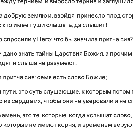
между тернием, и выросло терние и заглушило
Тимофею
Т
Иезекииль
на добрую землю и, взойдя, принесло плод ст
По
л: кто имеет уши слышать, да слышит!
Осия
Послание к Титу
Ф
Амос
Послание к Евреям
По
 спросили у Него: что бы значила притча сия?
Иона
Первое послание
Вт
м дано знать тайны Царствия Божия, а прочим 
Петра
П
идят и слыша не разумеют.
Наум
Первое послание
Вт
т притча сия: семя есть слово Божие;
Софония
Иоанна
И
Захария
и пути, это суть слушающие, к которым потом
Третье послание
Иоанна
П
о из сердца их, чтобы они не уверовали и не с
Откровение Иоанна
камень, это те, которые, когда услышат слово
Богослова
 которые не имеют корня, и временем веруют