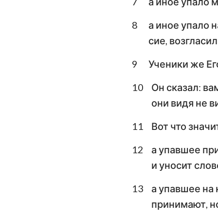
7
а иное упало 
Плач Иеремии
8
а иное упало 
сие, возгласи
Даниил
Иоиль
9
Ученики же Его
Авдия
10
Он сказал: ва
они видя не в
Михей
11
Вот что значи
Аввакум
Аггей
12
а упавшее пр
и уносит слов
Малахия
13
а упавшее на 
принимают, но