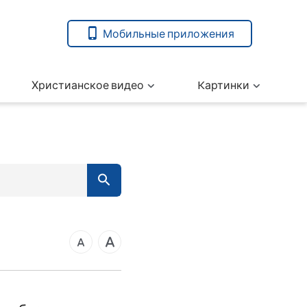
Мобильные приложения
Христианское видео
Kартинки
7
вета
14
21
ангелие от Марка