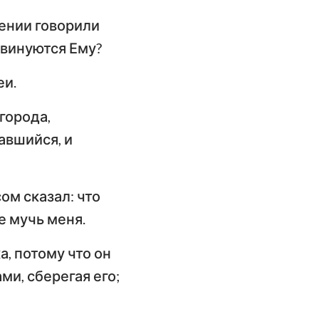
лении говорили
повинуются Ему?
еи.
города,
авшийся, и
ом сказал: что
е мучь меня.
а, потому что он
ми, сберегая его;