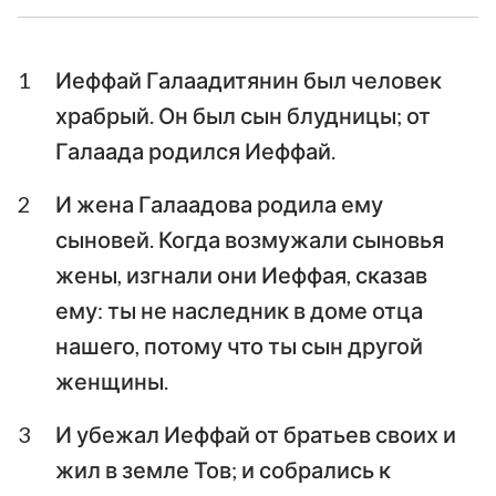
Ездра
Неемия
1
Иеффай Галаадитянин был человек
Есфирь
Иов
храбрый. Он был сын блудницы; от
Псалтирь
Притчи
Галаада родился Иеффай.
Екклесиаст
Песни Песней
2
И жена Галаадова родила ему
сыновей. Когда возмужали сыновья
Исаия
Иеремия
жены, изгнали они Иеффая, сказав
Плач Иеремии
Иезекииль
ему: ты не наследник в доме отца
Даниил
Осия
нашего, потому что ты сын другой
женщины.
Иоиль
Амос
3
И убежал Иеффай от братьев своих и
Авдия
Иона
жил в земле Тов; и собрались к
Михей
Наум