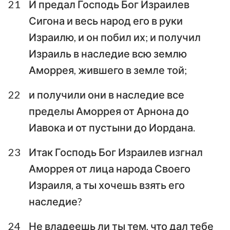
21
И предал Господь Бог Израилев
Сигона и весь народ его в руки
Израилю, и он побил их; и получил
Израиль в наследие всю землю
Аморрея, жившего в земле той;
22
и получили они в наследие все
пределы Аморрея от Арнона до
Иавока и от пустыни до Иордана.
23
Итак Господь Бог Израилев изгнал
Аморрея от лица народа Своего
Израиля, а ты хочешь взять его
наследие?
24
Не владеешь ли ты тем, что дал тебе