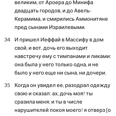
великим, от Ароера до Минифа
двадцать городов, и до Авель-
Керамима, и смирились Аммонитяне
пред сынами Израилевыми.
34
И пришел Иеффай в Массифу в дом
свой, и вот, дочь его выходит
навстречу ему с тимпанами и ликами:
она была у него только одна, и не
было у него еще ни сына, ни дочери.
35
Когда он увидел ее, разодрал одежду
свою и сказал: ах, дочь моя! ты
сразила меня; и ты в числе
нарушителей покоя моего! я отверз [о