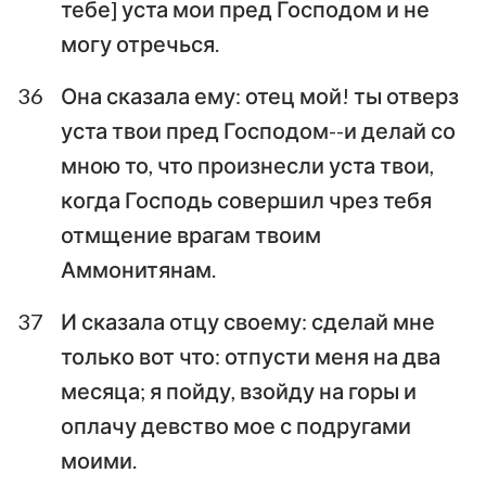
тебе] уста мои пред Господом и не
могу отречься.
36
Она сказала ему: отец мой! ты отверз
уста твои пред Господом--и делай со
мною то, что произнесли уста твои,
когда Господь совершил чрез тебя
отмщение врагам твоим
Аммонитянам.
37
И сказала отцу своему: сделай мне
только вот что: отпусти меня на два
месяца; я пойду, взойду на горы и
оплачу девство мое с подругами
моими.