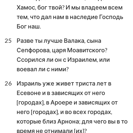
Хамос, бог твой? И мы владеем всем
тем, что дал нам в наследие Господь
Бог наш.
25
Разве ты лучше Валака, сына
Сепфорова, царя Моавитского?
Ссорился ли он с Израилем, или
воевал ли с ними?
26
Израиль уже живет триста лет в
1
2
3
4
5
6
7
Есевоне и в зависящих от него
8
9
10
11
12
13
14
[городах], в Ароере и зависящих от
него [городах], и во всех городах,
15
16
17
18
19
20
21
которые близ Арнона; для чего вы в то
время не отнимали [их]?