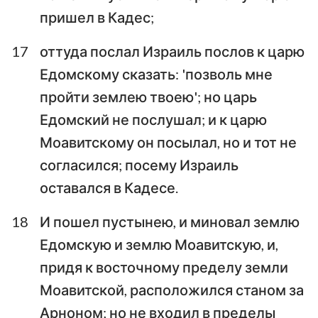
пришел в Кадес;
17
оттуда послал Израиль послов к царю
Едомскому сказать: 'позволь мне
пройти землею твоею'; но царь
Едомский не послушал; и к царю
Моавитскому он посылал, но и тот не
согласился; посему Израиль
оставался в Кадесе.
18
И пошел пустынею, и миновал землю
Едомскую и землю Моавитскую, и,
придя к восточному пределу земли
Моавитской, расположился станом за
Арноном; но не входил в пределы