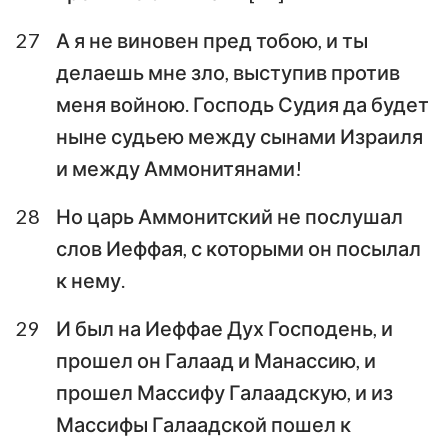
27
А я не виновен пред тобою, и ты
делаешь мне зло, выступив против
меня войною. Господь Судия да будет
ныне судьею между сынами Израиля
и между Аммонитянами!
28
Но царь Аммонитский не послушал
слов Иеффая, с которыми он посылал
к нему.
29
И был на Иеффае Дух Господень, и
прошел он Галаад и Манассию, и
прошел Массифу Галаадскую, и из
Массифы Галаадской пошел к