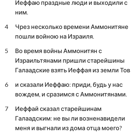
Иеффаю праздные люди и выходили с
Аввакум
Софония
ним.
Аггей
Захария
4
Чрез несколько времени Аммонитяне
пошли войною на Израиля.
Малахия
5
Во время войны Аммонитян с
Израильтянами пришли старейшины
Галаадские взять Иеффая из земли Тов
6
и сказали Иеффаю: приди, будь у нас
вождем, и сразимся с Аммонитянами.
7
Иеффай сказал старейшинам
Галаадским: не вы ли возненавидели
меня и выгнали из дома отца моего?