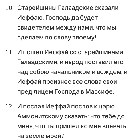
10
Старейшины Галаадские сказали
Иеффаю: Господь да будет
свидетелем между нами, что мы
сделаем по слову твоему!
11
И пошел Иеффай со старейшинами
Галаадскими, и народ поставил его
над собою начальником и вождем, и
Иеффай произнес все слова свои
пред лицем Господа в Массифе.
12
И послал Иеффай послов к царю
Аммонитскому сказать: что тебе до
меня, что ты пришел ко мне воевать
на земле моей?