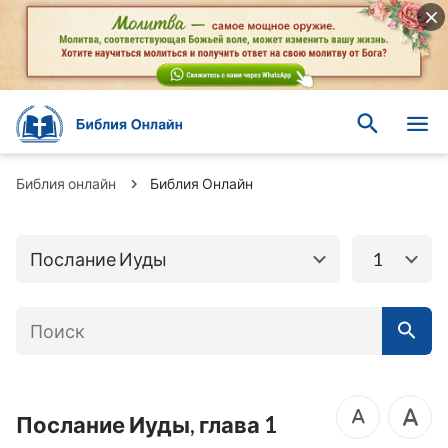
Книги Ветхого
Книги Нового завета
завета
Евангелие от
Библия онлайн
Библия Онлайн
Матфея
Евангелие от Марка
Евангелие от Луки
Евангелие от Иоанна
Послание Иуды
1
Послание к
Деяния Апостолов
Римлянам
Первое послание к
Второе послание к
Коринфянам
Коринфянам
Послание Иуды, глава 1
Послание к