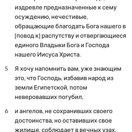
Иоанна
Иоанна
издревле предназначенные к сему
Третье послание
осуждению, нечестивые,
Иоанна
Послание Иуды
обращающие благодать Бога нашего в
Откровение Иоанна
[повод к] распутству и отвергающиеся
Богослова
единого Владыки Бога и Господа
нашего Иисуса Христа.
5
Я хочу напомнить вам, уже знающим
это, что Господь, избавив народ из
земли Египетской, потом
неверовавших погубил,
6
и ангелов, не сохранивших своего
достоинства, но оставивших свое
жилище, соблюдает в вечных узах,