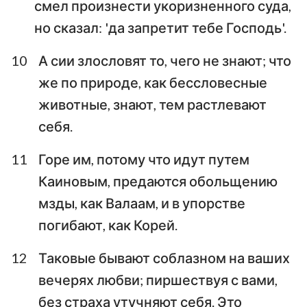
смел произнести укоризненного суда,
но сказал: 'да запретит тебе Господь'.
10
А сии злословят то, чего не знают; что
же по природе, как бессловесные
животные, знают, тем растлевают
себя.
11
Горе им, потому что идут путем
Каиновым, предаются обольщению
мзды, как Валаам, и в упорстве
погибают, как Корей.
12
Таковые бывают соблазном на ваших
вечерях любви; пиршествуя с вами,
без страха утучняют себя. Это