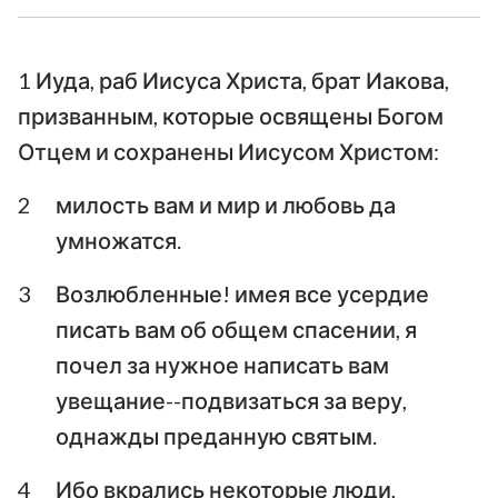
Послание к Галатам
Ефесянам
Послание к
Послание к
Филиппийцам
Колоссянам
1 Иуда, раб Иисуса Христа, брат Иакова,
призванным, которые освящены Богом
Первое послание к
Второе послание к
Отцем и сохранены Иисусом Христом:
Фессалоникийцам
Фессалоникийцам
Первое послание к
Второе послание к
2
милость вам и мир и любовь да
Тимофею
Тимофею
умножатся.
Послание к
3
Возлюбленные! имея все усердие
Послание к Титу
Филимону
писать вам об общем спасении, я
Послание к Евреям
Послание Иакова
почел за нужное написать вам
увещание--подвизаться за веру,
Первое послание
Второе послание
Петра
Петра
однажды преданную святым.
Первое послание
Второе послание
4
Ибо вкрались некоторые люди,