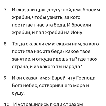
7
И сказали друг другу: пойдем, бросим
жребии, чтобы узнать, за кого
постигает нас эта беда. И бросили
жребии, и пал жребий на Иону.
8
Тогда сказали ему: скажи нам, за кого
постигла нас эта беда? какое твое
занятие, и откуда идешь ты? где твоя
страна, и из какого ты народа?
9
И он сказал им: я Еврей, чту Господа
Бога небес, сотворившего море и
сушу.
10
И устрашились люди страхом