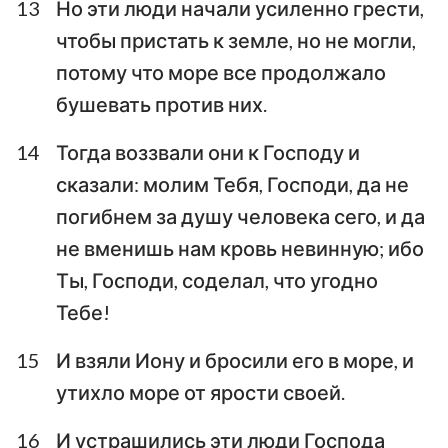
13
Но эти люди начали усиленно грести,
чтобы пристать к земле, но не могли,
потому что море все продолжало
бушевать против них.
14
Тогда воззвали они к Господу и
сказали: молим Тебя, Господи, да не
погибнем за душу человека сего, и да
1
2
3
4
не вменишь нам кровь невинную; ибо
Ты, Господи, соделал, что угодно
Тебе!
15
И взяли Иону и бросили его в море, и
утихло море от ярости своей.
16
И устрашились эти люди Господа