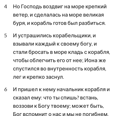
4
Но Господь воздвиг на море крепкий
Аввакум
Софония
ветер, и сделалась на море великая
Аггей
Захария
буря, и корабль готов был разбиться.
Малахия
5
И устрашились корабельщики, и
взывали каждый к своему богу, и
стали бросать в море кладь с корабля,
чтобы облегчить его от нее; Иона же
спустился во внутренность корабля,
лег и крепко заснул.
6
И пришел к нему начальник корабля и
сказал ему: что ты спишь? встань,
воззови к Богу твоему; может быть,
Бог вспомнит о нас и мы не погибнем.