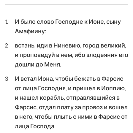
Ездра
Неемия
1
И было слово Господне к Ионе, сыну
Есфирь
Иов
Амафиину:
Псалтирь
Притчи
2
встань, иди в Ниневию, город великий,
Екклесиаст
Песни Песней
и проповедуй в нем, ибо злодеяния его
Исаия
Иеремия
дошли до Меня.
Плач Иеремии
Иезекииль
3
И встал Иона, чтобы бежать в Фарсис
от лица Господня, и пришел в Иоппию,
Даниил
Осия
и нашел корабль, отправлявшийся в
Иоиль
Амос
Фарсис, отдал плату за провоз и вошел
в него, чтобы плыть с ними в Фарсис от
Авдия
Иона
лица Господа.
Михей
Наум