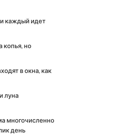
имофею
слание к
, и каждый идет
илимону
слание Иакова
 копья, но
орое послание
етра
ходят в окна, как
орое послание
оанна
и луна
ослание Иуды
ьма многочисленно
лик день