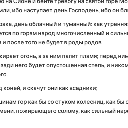
ю на Сионе и бейте тревогу на святой горе М
Числа
Ев
мли, ибо наступает день Господень, ибо он бл
Иисус Навин
Евангелие от Луки
И
рака, день облачный и туманный: как утрення
Руфь
По
тся по горам народ многочисленный и сильны
Деяния Апостолов
Р
2-я Царств
 и после того не будет в роды родов.
Первое послание к
Вт
4-я Царств
Коринфянам
К
ирает огонь, а за ним палит пламя; перед ним
н
2-я Паралипоменон
озади него будет опустошенная степь, и нико
По
Послание к Галатам
Е
го.
Неемия
Послание к
По
д коней, и скачут они как всадники;
Иов
Филиппийцам
К
шинам гор как бы со стуком колесниц, как бы 
Притчи
Первое послание к
Вт
мени, пожирающего солому, как сильный нар
Фессалоникийцам
Ф
Песни Песней
Первое послание к
Вт
Иеремия