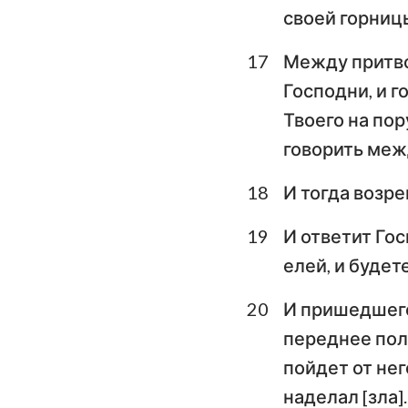
своей горниц
17
Между притво
Господни, и г
Твоего на пор
говорить межд
18
И тогда возре
19
И ответит Гос
елей, и будет
20
И пришедшего 
переднее полч
пойдет от нег
наделал [зла].