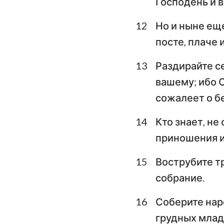
Господень и в
12
Но и ныне ещ
посте, плаче 
13
Раздирайте се
вашему; ибо 
сожалеет о б
14
Кто знает, не
приношения и
15
Вострубите т
собрание.
16
Соберите наро
грудных младе