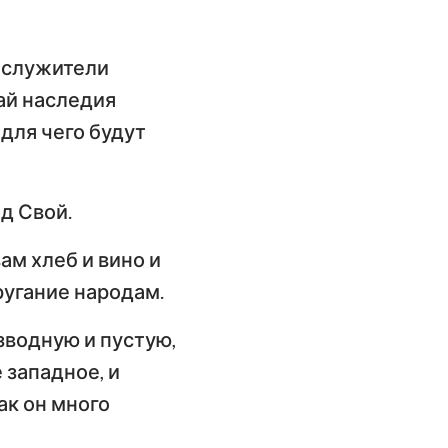
 служители
дай наследия
 для чего будут
д Свой.
ам хлеб и вино и
ругание народам.
зводную и пустую,
 западное, и
ак он много