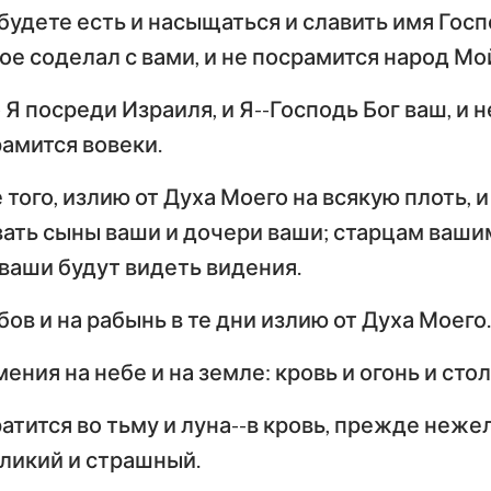
будете есть и насыщаться и славить имя Госп
е соделал с вами, и не посрамится народ Мой
о Я посреди Израиля, и Я--Господь Бог ваш, и н
рамится вовеки.
 того, излию от Духа Моего на всякую плоть, и
ать сыны ваши и дочери ваши; старцам ваши
 ваши будут видеть видения.
бов и на рабынь в те дни излию от Духа Моего.
ения на небе и на земле: кровь и огонь и сто
тится во тьму и луна--в кровь, прежде неже
еликий и страшный.