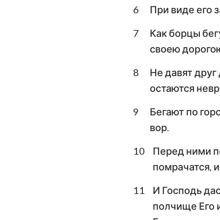
6
При виде его 
Плач Иеремии
7
Как борцы бег
Даниил
своею дорогою,
Иоиль
8
Не давят друг 
Авдия
остаются нев
Михей
9
Бегают по горо
вор.
Аввакум
10
Перед ними п
Аггей
помрачатся, и
Малахия
11
И Господь да
полчище Его 