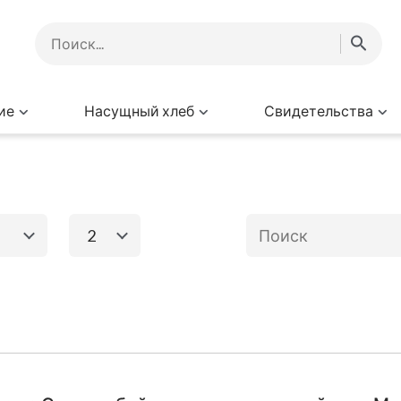
ие
Насущный хлеб
Свидетельства
2
1
2
3
го завета
Книги Нового за
Исход
Евангелие от
Матфея
Ев