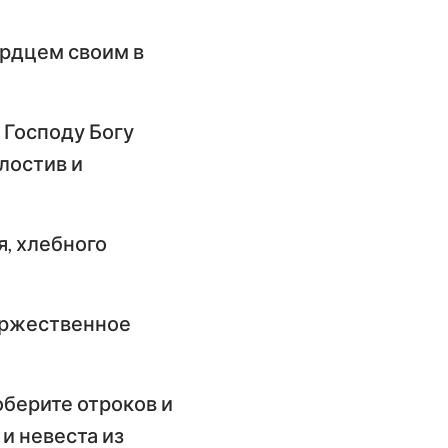
ердцем своим в
 Господу Богу
лостив и
я, хлебного
торжественное
оберите отроков и
и невеста из