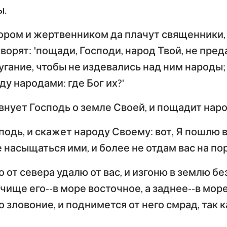
ы.
ром и жертвенником да плачут священники,
оворят: 'пощади, Господи, народ Твой, не пре
угание, чтобы не издевались над ним народы;
у народами: где Бог их?'
внует Господь о земле Своей, и пощадит наро
подь, и скажет народу Своему: вот, Я пошлю в
е насыщаться ими, и более не отдам вас на по
от севера удалю от вас, и изгоню в землю бе
ище его--в море восточное, а заднее--в море
о зловоние, и поднимется от него смрад, так к