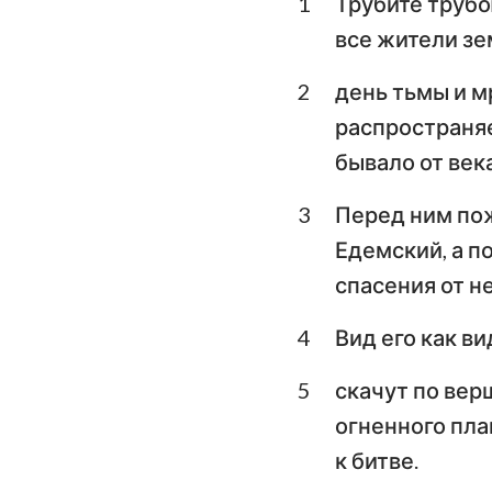
1
Трубите трубо
Левит
все жители зе
Второзаконие
2
день тьмы и м
Книга Судей
распространяе
1-я Царств
бывало от века
3-я Царств
3
Перед ним пож
1-я Паралипомено
Едемский, а п
спасения от не
Ездра
4
Вид его как ви
Есфирь
5
скачут по вер
Псалтирь
огненного пла
Екклесиаст
к битве.
Исаия