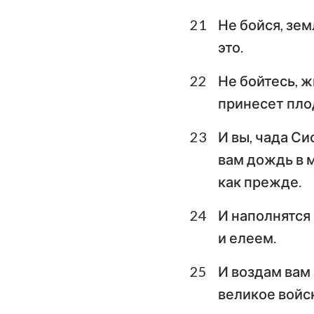
21
Не бойся, зем
это.
22
Не бойтесь, 
принесет плод
23
И вы, чада Си
вам дождь в 
как прежде.
24
И наполнятся
и елеем.
25
И воздам вам 
великое войск