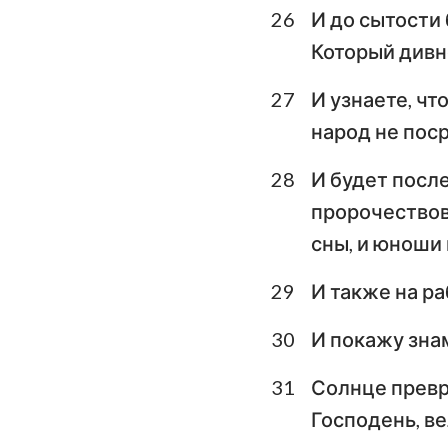
26
И до сытости 
Который дивно
27
И узнаете, чт
народ не пос
28
И будет после
пророчествов
сны, и юноши
29
И также на ра
30
И покажу знам
31
Солнце превра
Господень, в