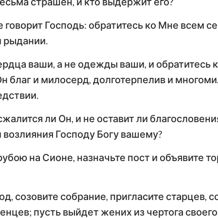
есьма страшен, и кто выдержит его?
е говорит Господь: обратитесь ко Мне всем с
и рыдании.
рдца ваши, а не одежды ваши, и обратитесь к
Он благ и милосерд, долготерпелив и многоми
едствии.
 сжалится ли Он, и не оставит ли благословени
 возлияния Господу Богу вашему?
рубою на Сионе, назначьте пост и объявите 
д, созовите собрание, пригласите старцев, с
нцев; пусть выйдет жених из чертога своего 