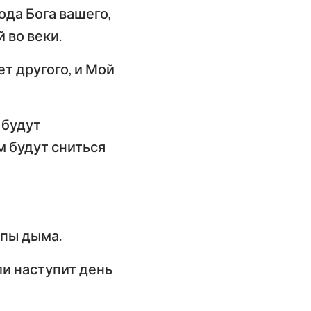
ода Бога вашего,
 во веки.
ет другого, и Мой
 будут
м будут сниться
лпы дыма.
ли наступит день