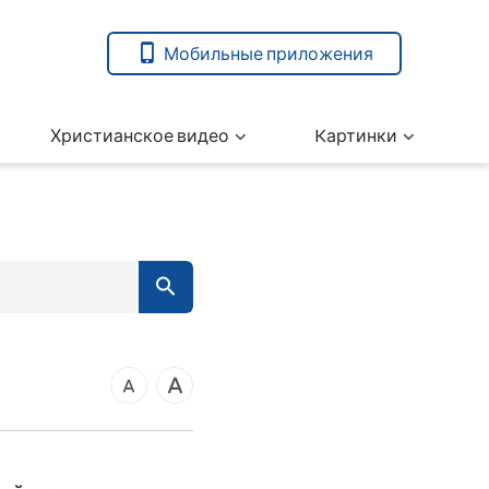
Мобильные приложения
Христианское видео
Kартинки
вета
ангелие от Марка