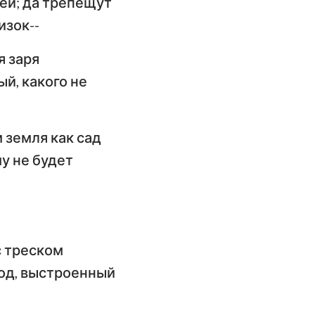
оей; да трепещут
ангелие от
изок--
оанна
я заря
слание к
й, какого не
имлянам
орое послание к
оринфянам
 земля как сад
му не будет
слание к
фесянам
слание к
олоссянам
с треском
орое послание к
од, выстроенный
ессалоникийцам
орое послание к