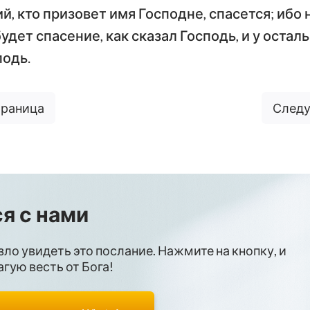
ий, кто призовет имя Господне, спасется; ибо 
дет спасение, как сказал Господь, и у остал
подь.
траница
Следу
я с нами
зло увидеть это послание. Нажмите на кнопку, и
гую весть от Бога!