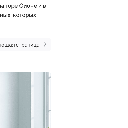
на горе Сионе и в
ьных, которых
ющая страница