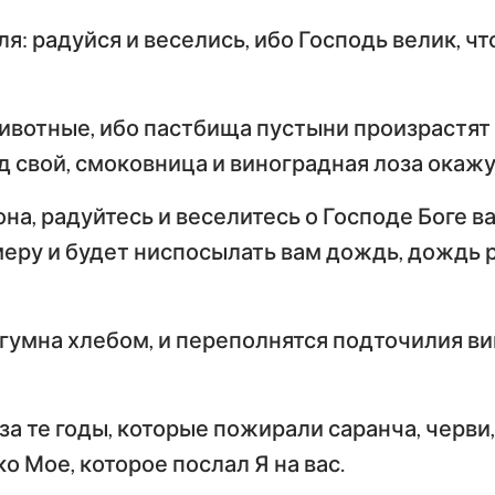
ля: радуйся и веселись, ибо Господь велик, 
животные, ибо пастбища пустыни произрастят 
 свой, смоковница и виноградная лоза окажу
она, радуйтесь и веселитесь о Господе Боге в
меру и будет ниспосылать вам дождь, дождь р
 гумна хлебом, и переполнятся подточилия 
за те годы, которые пожирали саранча, черви,
о Мое, которое послал Я на вас.