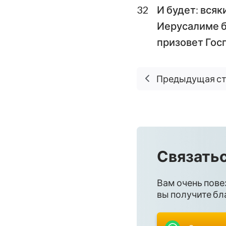
32
И будет: всяк
Иерусалиме бу
призовет Гос
Предыдущая с
Связатьс
Вам очень пове
вы получите бла