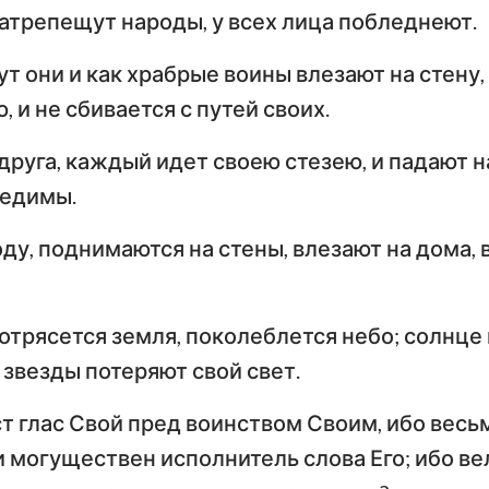
Тимофею
Т
затрепещут народы, у всех лица побледнеют.
Иезекииль
По
ут они и как храбрые воины влезают на стену
Послание к Титу
Ф
Осия
 и не сбивается с путей своих.
Послание к Евреям
По
Амос
друга, каждый идет своею стезею, и падают на
Первое послание
Вт
Иона
редимы.
Петра
П
Наум
ду, поднимаются на стены, влезают на дома, в
Первое послание
Вт
Иоанна
И
Софония
Третье послание
отрясется земля, поколеблется небо; солнце 
Захария
Иоанна
П
 звезды потеряют свой свет.
Откровение Иоанна
ст глас Свой пред воинством Своим, ибо вес
Богослова
и могуществен исполнитель слова Его; ибо ве