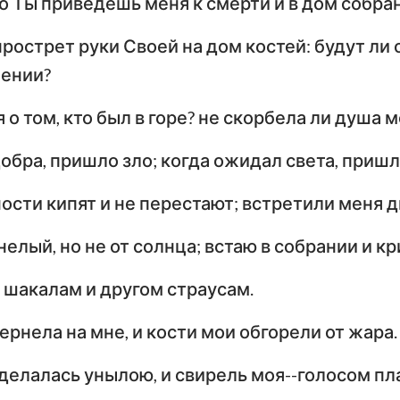
что Ты приведешь меня к смерти и в дом собр
прострет руки Своей на дом костей: будут ли 
ении?
я о том, кто был в горе? не скорбела ли душа 
добра, пришло зло; когда ожидал света, пришл
ости кипят и не перестают; встретили меня д
елый, но не от солнца; встаю в собрании и кр
 шакалам и другом страусам.
рнела на мне, и кости мои обгорели от жара.
сделалась унылою, и свирель моя--голосом п