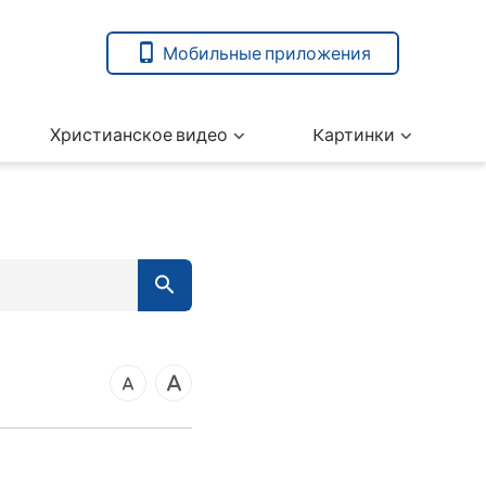
Мобильные приложения
Христианское видео
Kартинки
7
вета
14
21
ангелие от Марка
28