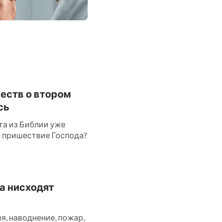
честв о втором
сь
та из Библии уже
ое пришествие Господа?
да нисходят
, наводнение, пожар,