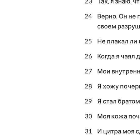
23
Так, я знаю, 
24
Верно, Он не 
своем разруш
25
Не плакал ли 
26
Когда я чаял 
27
Мои внутренн
28
Я хожу почерн
29
Я стал братом
30
Моя кожа поче
31
И цитра моя 