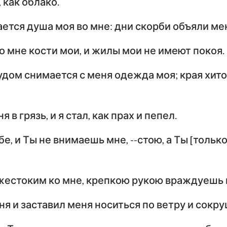
 как облако.
ется душа моя во мне: дни скорби объяли ме
о мне кости мои, и жилы мои не имеют покоя.
удом снимается с меня одежда моя; края хит
 в грязь, и я стал, как прах и пепел.
бе, и Ты не внимаешь мне, --стою, а Ты [тольк
жестоким ко мне, крепкою рукою враждуешь 
я и заставил меня носиться по ветру и сокр