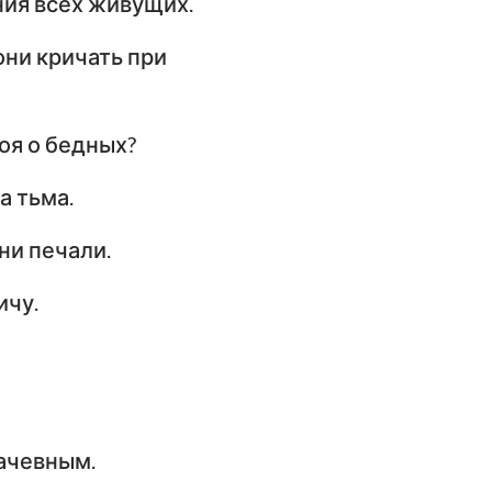
ания всех живущих.
они кричать при
моя о бедных?
а тьма.
ни печали.
ичу.
лачевным.