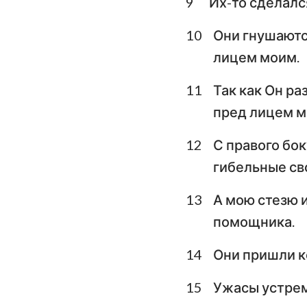
9
Их-то сделалс
Плач Иеремии
10
Они гнушаютс
лицем моим.
Даниил
11
Так как Он ра
Иоиль
пред лицем м
Авдия
12
С правого бок
Михей
гибельные сво
Аввакум
13
А мою стезю и
Аггей
помощника.
Малахия
14
Они пришли к
15
Ужасы устреми