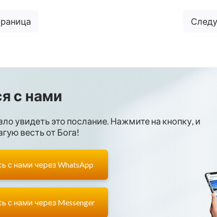
траница
Следу
я с нами
зло увидеть это послание. Нажмите на кнопку, и
гую весть от Бога!
ь с нами через WhatsApp
ь с нами через Messenger