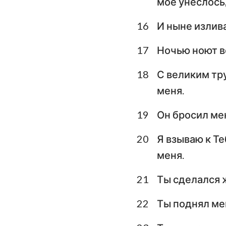
мое унеслось,
16
И ныне излива
17
Ночью ноют в
18
С великим тр
меня.
19
Он бросил меня
20
Я взываю к Те
меня.
21
Ты сделался 
22
Ты поднял мен