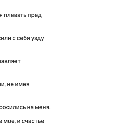
имофею
я плевать пред
слание к
илимону
слание Иакова
сили с себя узду
орое послание
етра
правляет
орое послание
оанна
и, не имея
ослание Иуды
росились на меня.
 мое, и счастье