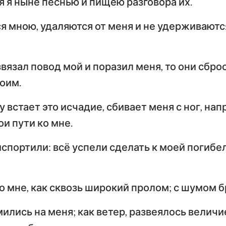
я я ныне песнью и пищею разговора их.
Тимофею
Т
Иезекииль
я мною, удаляются от меня и не удерживаютс
По
Послание к Титу
Ф
Осия
Послание к Евреям
По
звязал повод мой и поразил меня, то они сбро
Амос
оим.
Первое послание
Вт
Иона
Петра
П
у встает это исчадие, сбивает меня с ног, на
Наум
Первое послание
Вт
и пути ко мне.
Иоанна
И
Софония
спортили: всё успели сделать к моей погибел
Третье послание
Захария
Иоанна
П
о мне, как сквозь широкий пролом; с шумом б
Откровение Иоанна
Богослова
лись на меня; как ветер, развеялось величие