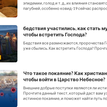
эпидемии, голод и т. д., их влияния становят
пагубней, особенно ковид-19 сейчас распро
миру, многие в эт...
бедствия участились, как стать м
чтобы встретить Господа?
Бедствия все размножаются, пророчества Г
уже сбылись. Как встретить Господа? Прочти 
Что такое покаяние? Как христиан
чтобы войти в Царство Небесное?
Внешние добрые поступки являются ли ист
Прочтите данный текст, который даст вам уз
истинное покаяние, и поможет найти путь по
Царство Небесное....