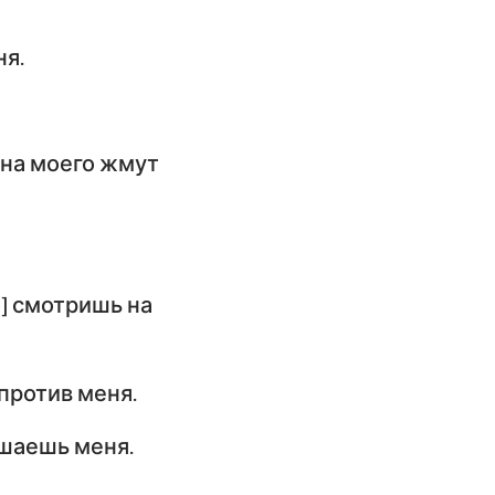
ня.
она моего жмут
о] смотришь на
против меня.
ушаешь меня.