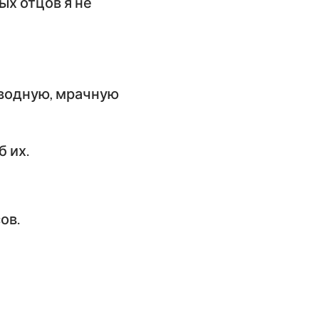
ых отцов я не
ангелие от
35
оанна
42
слание к
имлянам
зводную, мрачную
орое послание к
оринфянам
 их.
слание к
фесянам
слание к
ов.
олоссянам
орое послание к
ессалоникийцам
орое послание к