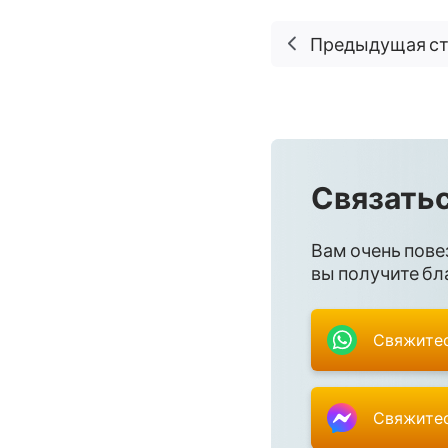
Предыдущая с
Связатьс
Вам очень пове
вы получите бла
Свяжитес
Свяжитес