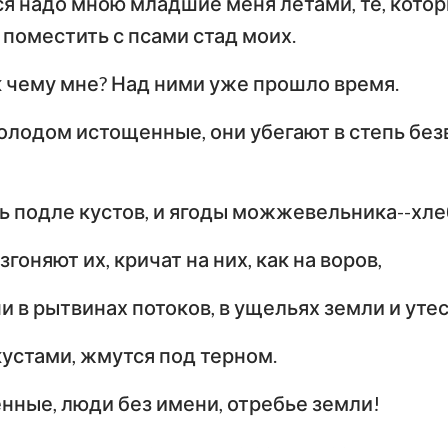
я надо мною младшие меня летами, те, котор
Числа
Ев
 поместить с псами стад моих.
29
30
31
32
33
34
Иисус Навин
Евангелие от Луки
И
36
37
38
39
40
41
 к чему мне? Над ними уже прошло время.
Руфь
По
Деяния Апостолов
Р
олодом истощенные, они убегают в степь бе
2-я Царств
;
Первое послание к
Вт
4-я Царств
Коринфянам
К
 подле кустов, и ягоды можжевельника--хлеб
н
2-я Паралипоменон
По
Послание к Галатам
Е
гоняют их, кричат на них, как на воров,
Неемия
Послание к
По
и в рытвинах потоков, в ущельях земли и утес
Иов
Филиппийцам
К
устами, жмутся под терном.
Притчи
Первое послание к
Вт
Фессалоникийцам
Ф
ные, люди без имени, отребье земли!
Песни Песней
Первое послание к
Вт
Иеремия