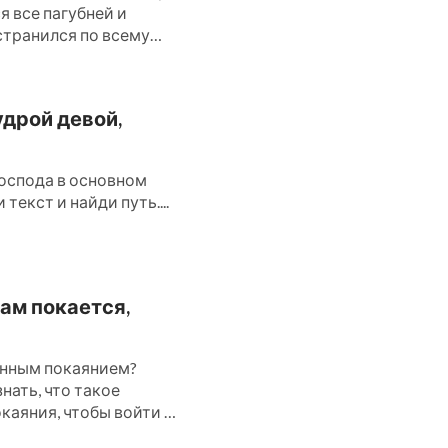
ся все пагубней и
странился по всему
удрой девой,
оспода в основном
текст и найди путь....
ам покается,
инным покаянием?
нать, что такое
каяния, чтобы войти в