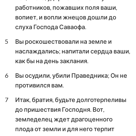
Иоанна
Иоанна
работников, пожавших поля ваши,
вопиет, и вопли жнецов дошли до
Третье послание
Иоанна
Послание Иуды
слуха Господа Саваофа.
Откровение Иоанна
5
Вы роскошествовали на земле и
Богослова
наслаждались; напитали сердца ваши,
как бы на день заклания.
6
Вы осудили, убили Праведника; Он не
противился вам.
7
Итак, братия, будьте долготерпеливы
до пришествия Господня. Вот,
земледелец ждет драгоценного
плода от земли и для него терпит