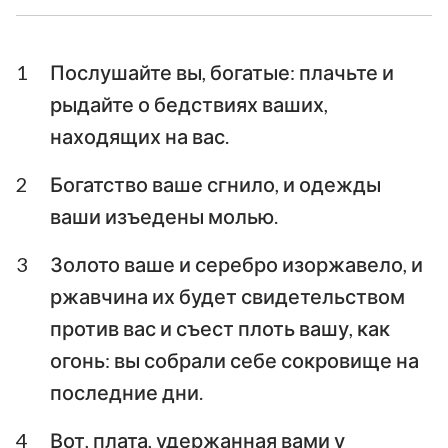
Послание к Галатам
Ефесянам
Послание к
Послание к
Филиппийцам
Колоссянам
1
Послушайте вы, богатые: плачьте и
рыдайте о бедствиях ваших,
Первое послание к
Второе послание к
находящих на вас.
Фессалоникийцам
Фессалоникийцам
Первое послание к
Второе послание к
2
Богатство ваше сгнило, и одежды
Тимофею
Тимофею
ваши изъедены молью.
Послание к
3
Золото ваше и серебро изоржавело, и
Послание к Титу
Филимону
ржавчина их будет свидетельством
Послание к Евреям
Послание Иакова
против вас и съест плоть вашу, как
огонь: вы собрали себе сокровище на
Первое послание
Второе послание
последние дни.
Петра
Петра
Первое послание
Второе послание
4
Вот, плата, удержанная вами у