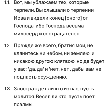
11
Вот, мы ублажаем тех, которые
терпели. Вы слышали о терпении
Иова и видели конец [оного] от
Господа, ибо Господь весьма
милосерд и сострадателен.
12
Прежде же всего, братия мои, не
клянитесь ни небом, ни землею, и
никакою другою клятвою, но да будет
у вас: 'да, да' и 'нет, нет', дабы вам не
подпасть осуждению.
13
Злостраждет ли кто из вас, пусть
молится. Весел ли кто, пусть поет
псалмы.