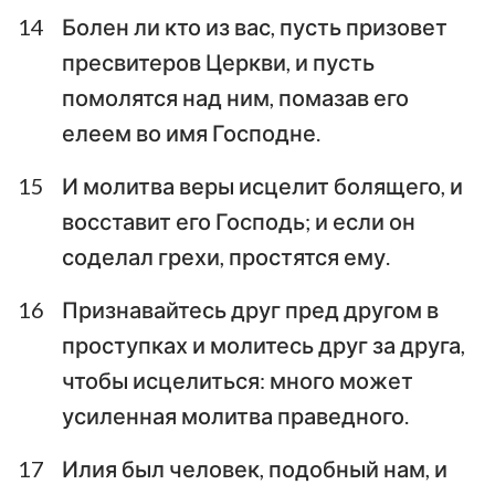
14
Болен ли кто из вас, пусть призовет
пресвитеров Церкви, и пусть
помолятся над ним, помазав его
елеем во имя Господне.
15
И молитва веры исцелит болящего, и
восставит его Господь; и если он
соделал грехи, простятся ему.
16
Признавайтесь друг пред другом в
проступках и молитесь друг за друга,
1
2
3
4
5
чтобы исцелиться: много может
усиленная молитва праведного.
17
Илия был человек, подобный нам, и