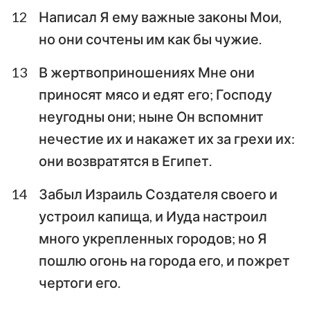
12
Написал Я ему важные законы Мои,
но они сочтены им как бы чужие.
13
В жертвоприношениях Мне они
приносят мясо и едят его; Господу
неугодны они; ныне Он вспомнит
нечестие их и накажет их за грехи их:
они возвратятся в Египет.
14
Забыл Израиль Создателя своего и
устроил капища, и Иуда настроил
1
2
3
4
5
6
7
много укрепленных городов; но Я
8
9
10
11
12
13
14
пошлю огонь на города его, и пожрет
чертоги его.