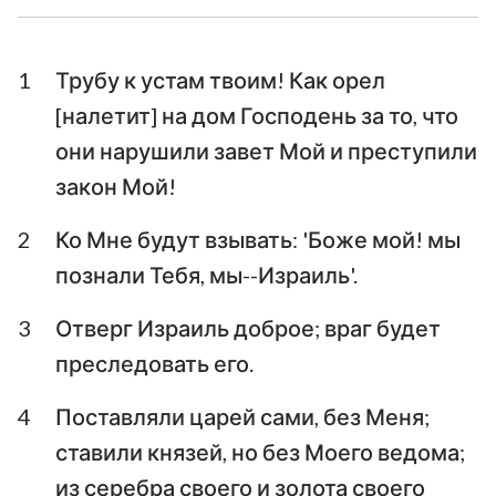
Ездра
Неемия
1
Трубу к устам твоим! Как орел
Есфирь
Иов
[налетит] на дом Господень за то, что
Псалтирь
Притчи
они нарушили завет Мой и преступили
закон Мой!
Екклесиаст
Песни Песней
Исаия
Иеремия
2
Ко Мне будут взывать: 'Боже мой! мы
познали Тебя, мы--Израиль'.
Плач Иеремии
Иезекииль
3
Отверг Израиль доброе; враг будет
Даниил
Осия
преследовать его.
Иоиль
Амос
4
Поставляли царей сами, без Меня;
Авдия
Иона
ставили князей, но без Моего ведома;
из серебра своего и золота своего
Михей
Наум