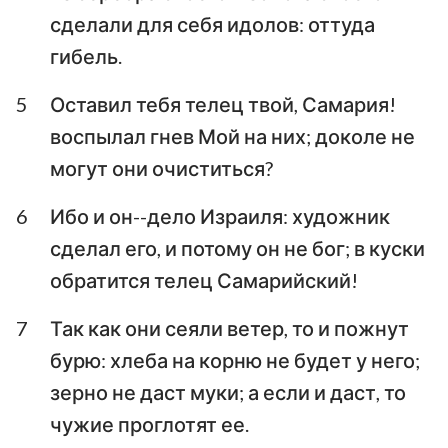
сделали для себя идолов: оттуда
Аввакум
Софония
гибель.
Аггей
Захария
5
Оставил тебя телец твой, Самария!
Малахия
воспылал гнев Мой на них; доколе не
могут они очиститься?
6
Ибо и он--дело Израиля: художник
сделал его, и потому он не бог; в куски
обратится телец Самарийский!
7
Так как они сеяли ветер, то и пожнут
бурю: хлеба на корню не будет у него;
зерно не даст муки; а если и даст, то
чужие проглотят ее.