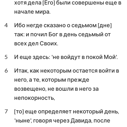
хотя дела [Его] были совершены еще в
Иоанна
Иоанна
начале мира.
Третье послание
Иоанна
Послание Иуды
4
Ибо негде сказано о седьмом [дне]
так: и почил Бог в день седьмый от
Откровение Иоанна
Богослова
всех дел Своих.
5
И еще здесь: 'не войдут в покой Мой'.
6
Итак, как некоторым остается войти в
него, а те, которым прежде
возвещено, не вошли в него за
непокорность,
7
[то] еще определяет некоторый день,
'ныне', говоря через Давида, после