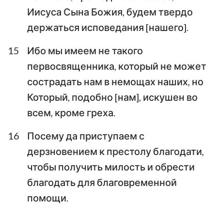
Иисуса Сына Божия, будем твердо
держаться исповедания [нашего].
1
2
3
4
5
6
7
15
Ибо мы имеем не такого
первосвященника, который не может
8
9
10
11
12
13
сострадать нам в немощах наших, но
Который, подобно [нам], искушен во
всем, кроме греха.
16
Посему да приступаем с
дерзновением к престолу благодати,
чтобы получить милость и обрести
благодать для благовременной
помощи.