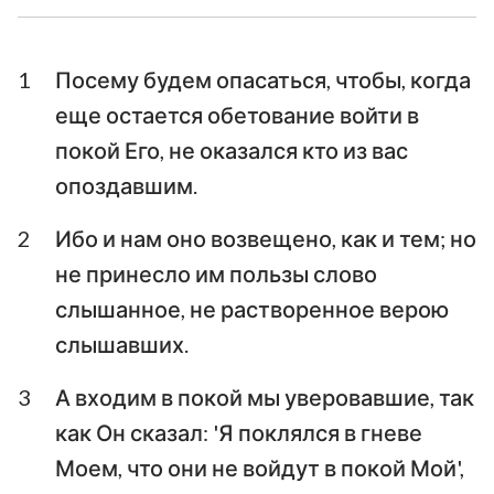
Послание к Галатам
Ефесянам
Послание к
Послание к
Филиппийцам
Колоссянам
1
Посему будем опасаться, чтобы, когда
еще остается обетование войти в
Первое послание к
Второе послание к
покой Его, не оказался кто из вас
Фессалоникийцам
Фессалоникийцам
опоздавшим.
Первое послание к
Второе послание к
Тимофею
Тимофею
2
Ибо и нам оно возвещено, как и тем; но
не принесло им пользы слово
Послание к
Послание к Титу
Филимону
слышанное, не растворенное верою
слышавших.
Послание к Евреям
Послание Иакова
3
А входим в покой мы уверовавшие, так
Первое послание
Второе послание
как Он сказал: 'Я поклялся в гневе
Петра
Петра
Моем, что они не войдут в покой Мой',
Первое послание
Второе послание