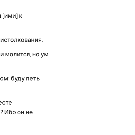
 [ими] к
 истолкования.
и молится, но ум
ом; буду петь
есте
? Ибо он не