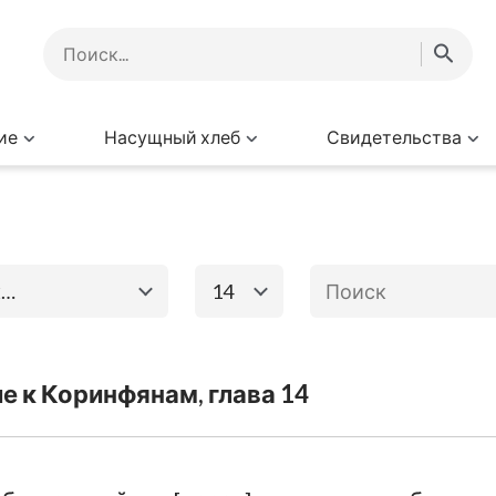
ие
Насущный хлеб
Свидетельства
к
14
1
2
3
4
го завета
Книги Нового за
е к Коринфянам, глава 14
8
9
10
11
15
16
Исход
Евангелие от
Матфея
Ев