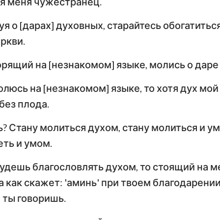
я меня чужестранец.
нуя о [дарах] духовных, старайтесь обогатиться
ркви.
орящий на [незнакомом] языке, молись о даре
олюсь на [незнакомом] языке, то хотя дух мой 
без плода.
? Стану молиться духом, стану молиться и ум
еть и умом.
будешь благословлять духом, то стоящий на м
как скажет: 'аминь' при твоем благодарении
 ты говоришь.