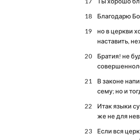
17
Ты хорошо бл
18
Благодарю Бог
19
но в церкви х
наставить, не
20
Братия! не бу
совершеннол
21
В законе нап
сему; но и то
22
Итак языки с
же не для не
23
Если вся церк