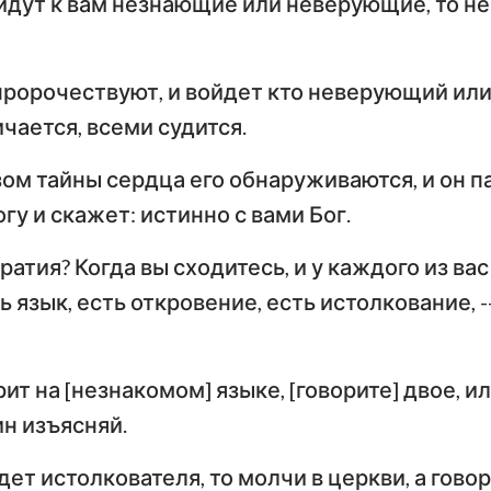
йдут к вам незнающие или неверующие, то не 
 пророчествуют, и войдет кто неверующий ил
чается, всеми судится.
ом тайны сердца его обнаруживаются, и он п
гу и скажет: истинно с вами Бог.
братия? Когда вы сходитесь, и у каждого из вас
ь язык, есть откровение, есть истолкование, -
рит на [незнакомом] языке, [говорите] двое, ил
ин изъясняй.
дет истолкователя, то молчи в церкви, а говор