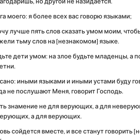
агодаришь, но другой не назидается.
а моего: я более всех вас говорю языками;
очу лучше пять слов сказать умом моим, чтоб
жели тьму слов на [незнакомом] языке.
дьте дети умом: на злое будьте младенцы, а п
етни.
исано: иными языками и иными устами буду го
гда не послушают Меня, говорит Господь.
уть знамение не для верующих, а для неверу
верующих, а для верующих.
овь сойдется вместе, и все станут говорить 