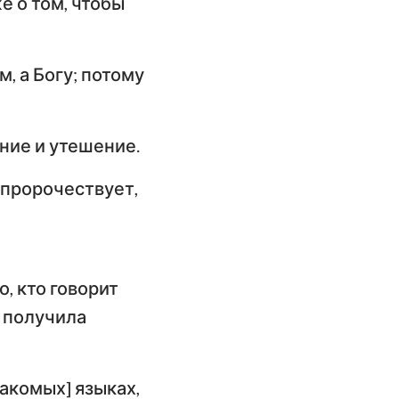
е о том, чтобы
ангелие от
оанна
м, а Богу; потому
слание к
имлянам
ание и утешение.
орое послание к
ринфянам
о пророчествует,
слание к
фесянам
слание к
, кто говорит
олоссянам
ь получила
орое послание к
ессалоникийцам
накомых] языках,
орое послание к