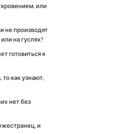
имофею
откровением, или
слание к
илимону
ли не производят
слание Иакова
 или на гуслях?
орое послание
ет готовиться к
етра
орое послание
 то как узнают,
оанна
ослание Иуды
них нет без
чужестранец, и