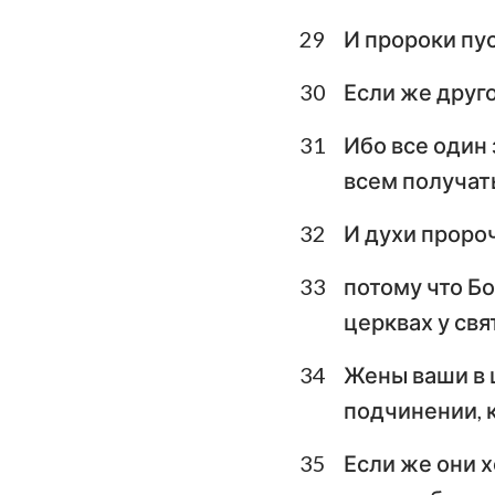
29
И пророки пус
30
Если же друг
31
Ибо все один
всем получат
32
И духи проро
33
потому что Бо
церквах у свя
34
Жены ваши в ц
подчинении, к
35
Если же они х