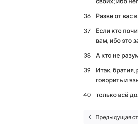
своих; ибо не
36
Разве от вас 
37
Если кто почи
вам, ибо это 
38
А кто не разу
39
Итак, братия,
говорить и яз
40
только всё д
Предыдущая с