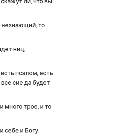
скажут ли, что вы
и незнающий, то
адет ниц,
 есть псалом, есть
-все сие да будет
и много трое, и то
и себе и Богу.