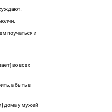
ссуждают.
молчи.
ем поучаться и
вает] во всех
ть, а быть в
м] дома у мужей