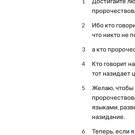
1
Достигайте лю
Левит
пророчествова
Второзаконие
2
Ибо кто говори
Книга Судей
что никто не п
1-я Царств
3
а кто пророче
3-я Царств
4
Кто говорит на
1-я Паралипомено
тот назидает 
Ездра
5
Желаю, чтобы 
Есфирь
пророчествова
языками, разв
Псалтирь
назидание.
Екклесиаст
6
Теперь, если я
Исаия