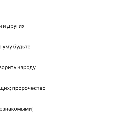
ы и других
о уму будьте
ворить народу
ющих; пророчество
[незнакомыми]