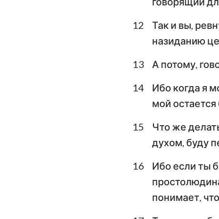
говорящий дл
12
Так и вы, рев
назиданию це
13
А потому, гов
14
Ибо когда я м
мой остается 
15
Что же делать
духом, буду п
16
Ибо если ты 
простолюдина 
понимает, что