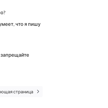
ло?
умеет, что я пишу
е запрещайте
ющая страница