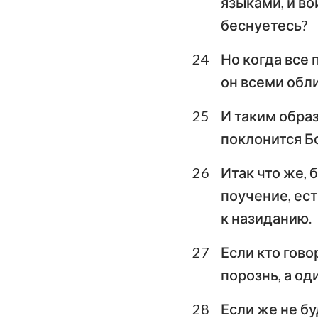
языками, и во
беснуетесь?
24
Но когда все
он всеми обли
25
И таким образ
поклонится Бо
26
Итак что же, 
поучение, ест
к назиданию.
27
Если кто гово
порознь, а од
28
Если же не бу