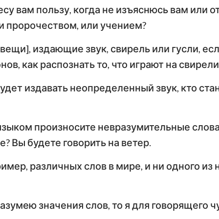
Тимофею
Т
есу вам пользу, когда не изъяснюсь вам или 
Иезекииль
и пророчеством, или учением?
По
Осия
Послание к Титу
Ф
вещи], издающие звук, свирель или гусли, ес
Амос
Послание к Евреям
По
ов, как распознать то, что играют на свирели
Иона
Первое послание
Вт
будет издавать неопределенный звук, кто стан
Петра
П
Наум
Первое послание
Вт
 языком произносите невразумительные слова,
Софония
Иоанна
И
е? Вы будете говорить на ветер.
Захария
Третье послание
Иоанна
П
имер, различных слов в мире, и ни одного из 
Откровение Иоанна
Богослова
разумею значения слов, то я для говорящего 