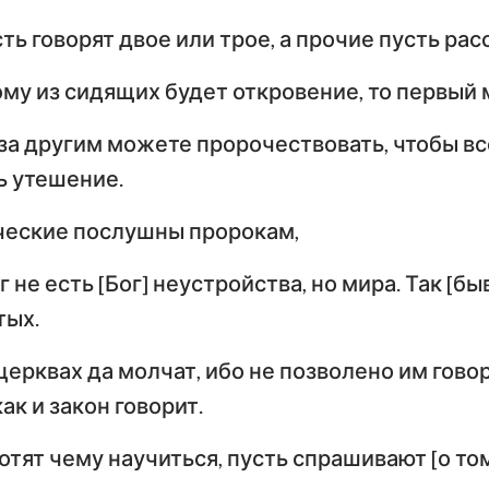
ть говорят двое или трое, а прочие пусть ра
ому из сидящих будет откровение, то первый 
 за другим можете пророчествовать, чтобы вс
ь утешение.
ческие послушны пророкам,
г не есть [Бог] неустройства, но мира. Так [бы
тых.
ерквах да молчат, ибо не позволено им говори
ак и закон говорит.
отят чему научиться, пусть спрашивают [о то