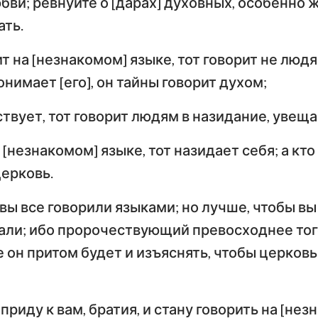
бви; ревнуйте о [дарах] духовных, особенно ж
Числа
Ев
ть.
Иисус Навин
Евангелие от Луки
И
т на [незнакомом] языке, тот говорит не людя
Руфь
По
онимает [его], он тайны говорит духом;
Деяния Апостолов
Р
2-я Царств
ствует, тот говорит людям в назидание, увещ
Первое послание
Вт
4-я Царств
к Коринфянам
Ко
 [незнакомом] языке, тот назидает себя; а кт
н
2-я Паралипоменон
По
церковь.
Послание к Галатам
Е
Неемия
вы все говорили языками; но лучше, чтобы вы
Послание к
По
Иов
ли; ибо пророчествующий превосходнее того
Филиппийцам
К
е он притом будет и изъяснять, чтобы церков
Притчи
Первое послание к
Вт
Фессалоникийцам
Ф
Песни Песней
 приду к вам, братия, и стану говорить на [нез
Первое послание к
Вт
Иеремия