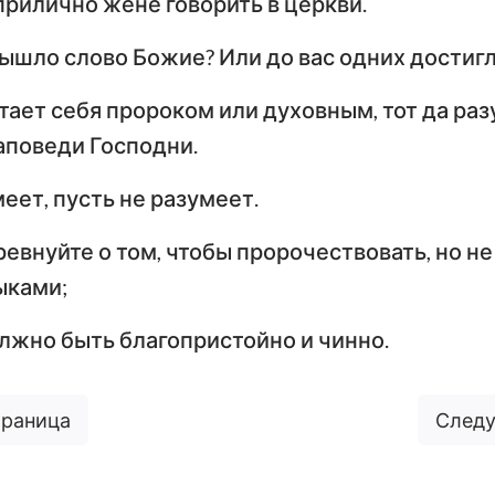
прилично жене говорить в церкви.
вышло слово Божие? Или до вас одних достиг
тает себя пророком или духовным, тот да раз
заповеди Господни.
меет, пусть не разумеет.
 ревнуйте о том, чтобы пророчествовать, но н
ыками;
олжно быть благопристойно и чинно.
траница
Следу