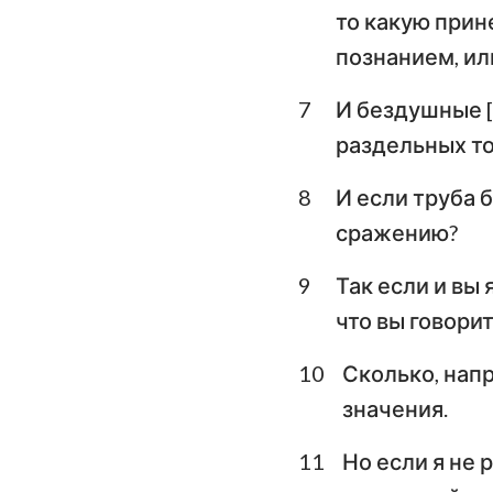
то какую прин
Плач Иеремии
познанием, ил
Даниил
7
И бездушные [
Иоиль
раздельных тон
Авдия
8
И если труба 
сражению?
Михей
9
Так если и вы
Аввакум
что вы говорит
Аггей
10
Сколько, напр
Малахия
значения.
11
Но если я не 