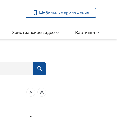
Мобильные приложения
Христианское видео
Kартинки
5
6
7
вета
12
13
14
ангелие от Марка