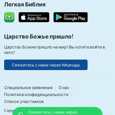
Легкая Библия
честным». Бизнесмен, который не знает, как
зарабатывать деньги, является дураком. Это
закон бизнесменa.
Царство Божье пришло!
Царство Божие пришло на мир! Вы хотите войти в
него?
Свяжитесь с нами через Whatsapp
Специальное заявление
О нас
|
|
Политика конфиденциальности
После этого мне посчастливилось стать
|
Список участников
Христианином. Однажды я читал
христианскую книгу и увидел: «
Во-вторых, вам
Copyright © 2026
Библия Онлайн
. Все права
Свяжитесь с нами через