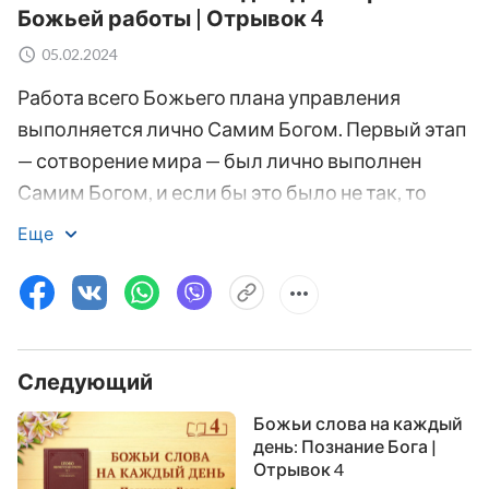
Божьей работы | Отрывок 4
05.02.2024
Работа всего Божьего плана управления
выполняется лично Самим Богом. Первый этап
— сотворение мира — был лично выполнен
Самим Богом, и если бы это было не так, то
никто не смог бы сотворить человечество;
Еще
вторым этапом было искупление
человечества, и его также совершил лично Сам
Бог; третий этап — само собой разумеется:
потребность в том, чтобы Божью работу
Следующий
завершил Сам Бог, еще больше. Труд
искупления, завоевания, обретения и
Божьи слова на каждый
совершенствования всего человечества лично
день: Познание Бога |
Отрывок 4
совершается Самим Богом. Если бы Он не