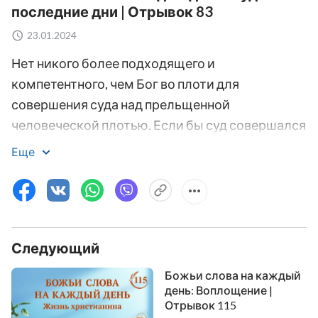
последние дни | Отрывок 83
23.01.2024
Нет никого более подходящего и
компетентного, чем Бог во плоти для
совершения суда над прельщенной
человеческой плотью. Если бы суд совершался
напрямую Духом Божьим, тогда он не был бы
Еще
всеобъемлющим. Более того, человеку было
бы трудно принять такую работу, потому что
Дух не способен встретиться с человеком
лицом к лицу, и по этой причине результаты не
Следующий
были бы немедленными, и, более того, человек
не смог бы более ясно увидеть
Божьи слова на каждый
неоскорбляемый характер Бога. Сатане можно
день: Воплощение |
Отрывок 115
нанести полное поражение, только если Бог во