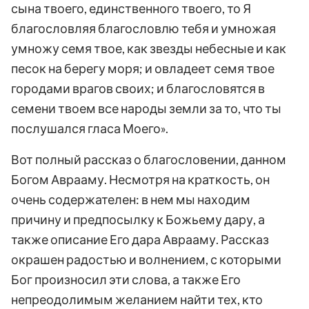
сына твоего, единственного твоего, то Я
благословляя благословлю тебя и умножая
умножу семя твое, как звезды небесные и как
песок на берегу моря; и овладеет семя твое
городами врагов своих; и благословятся в
семени твоем все народы земли за то, что ты
послушался гласа Моего».
Вот полный рассказ о благословении, данном
Богом Аврааму. Несмотря на краткость, он
очень содержателен: в нем мы находим
причину и предпосылку к Божьему дару, а
также описание Его дара Аврааму. Рассказ
окрашен радостью и волнением, с которыми
Бог произносил эти слова, а также Его
непреодолимым желанием найти тех, кто