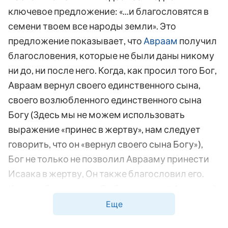
ключевое предложение: «...и благословятся в
семени твоем все народы земли». Это
предложение показывает, что
Авраам
получил
благословения, которые не были даны никому
ни до, ни после него. Когда, как просил того Бог,
Авраам вернул своего единственного сына,
своего возлюбленного единственного сына
Богу (Здесь мы не можем использовать
выражение «принес в жертву», нам следует
говорить, что он «вернул своего сына Богу»),
Бог не только не позволил Аврааму принести
Исаака в жертву, Он также благословил его.
Каким обетованием Он благословил Авраама?
Это было обетование умножить его потомство.
Еще
И насколько оно должно было умножиться? В