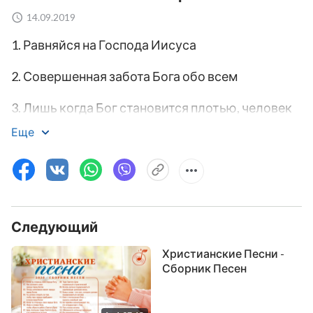
14.09.2019
1. Равняйся на Господа Иисуса
2. Совершенная забота Бога обо всем
3. Лишь когда Бог становится плотью, человек
может быть Его другом
Еще
4. Бог неприметно приходит к нам
5. Он есть истина, Он есть путь, Он есть жизнь
6. Только воплощенный Бог может по-
Следующий
настоящему спасти человечество
Христианские Песни -
Сборник Песен
7. Воплощенный Бог безмолвно трудится,
чтобы спасти человека