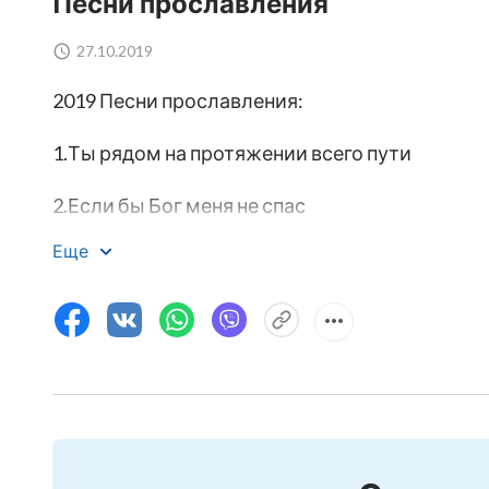
Песни прославления
27.10.2019
2019 Песни прославления:
1.Ты рядом на протяжении всего пути
2.Если бы Бог меня не спас
Еще
3.Результат познания Бога
4.Будь ближе к Богу
5.О, Бог, Ты знаешь, что я скучаю по Тебе
6.Возлюбленный, жди меня
7.Ради кого должен жить человек