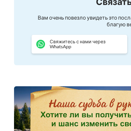
Связать
8.Откровенный разговор с Богом
Вам очень повезло увидеть это посл
9.Привязанность к Богу
благую ве
10.Истинная любовь Бога
Свяжитесь с нами через
WhatsApp
11.Голос сердца творения
12.Как обрести потерянное спасение вновь
13.Благодарность и хвала Всемогущему Богу
14.Люди Царства Небесного
Вам так же может быть интересно: