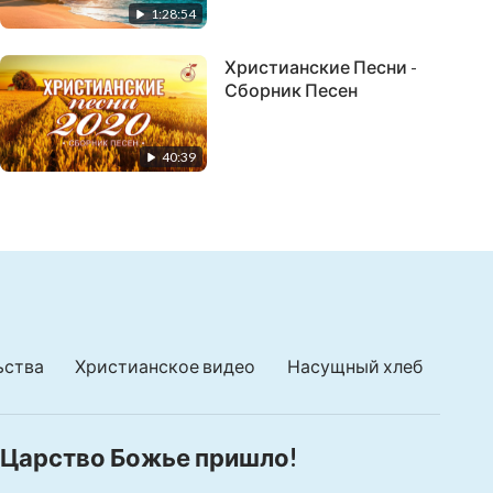
1:28:54
Христианские Песни -
Сборник Песен
40:39
ьства
Христианское видео
Насущный хлеб
Царство Божье пришло!