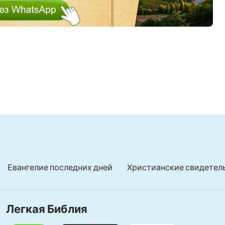
сни христианские
и прославления -
славление
Евангелие последних дней
Христианские свидетел
Легкая Библия