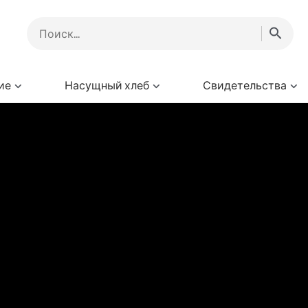
ие
Насущный хлеб
Свидетельства