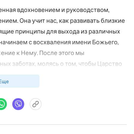
ненная вдохновением и руководством,
ием. Она учит нас, как развивать близкие
дящие принципы для выхода из различных
начинаем с восхваления имени Божьего,
ение к Нему. После этого мы
ых заботах, молясь о том, чтобы Царство
 величайшим стремлением для нас,
Еще
льше побуждает нас просить Божьего
ющем искушениями и тьмой, где дух
лод и быть связанным, мы нуждаемся в
 нашему доверию к Богу и искренним
путеводным светом, защищенными от