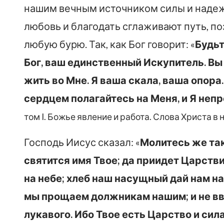
нашим вечным источником силы и надежд
любовь и благодать сглаживают путь, п
любую бурю. Так, как Бог говорит: «
Будьт
Бог, ваш единственный Искупитель. Вы
жить во Мне. Я ваша скала, ваша опора.
сердцем полагайтесь на Меня, и Я неп
том I. Божье явление и работа. Слова Христа в н
Господь Иисус сказал: «
Молитесь же так
святится имя Твое; да приидет Царствие
на небе; хлеб наш насущный дай нам на 
мы прощаем должникам нашим; и не вве
лукавого. Ибо Твое есть Царство и сила