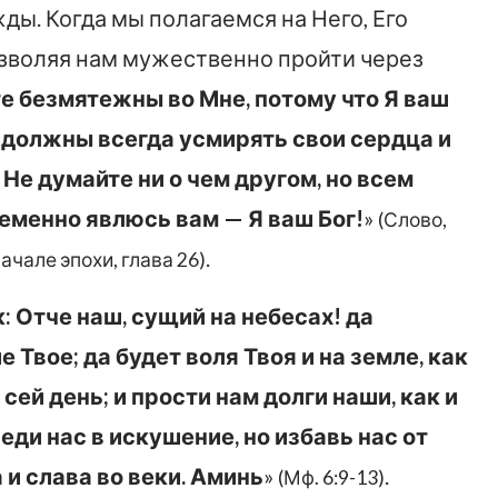
ы. Когда мы полагаемся на Него, Его
озволяя нам мужественно пройти через
е безмятежны во Мне, потому что Я ваш
 должны всегда усмирять свои сердца и
 Не думайте ни о чем другом, но всем
ременно явлюсь вам — Я ваш Бог!
»
(Слово,
.
ачале эпохи, глава 26)
: Отче наш, сущий на небесах! да
 Твое; да будет воля Твоя и на земле, как
сей день; и прости нам долги наши, как и
ди нас в искушение, но избавь нас от
 и слава во веки. Аминь
»
.
(Мф. 6:9-13)