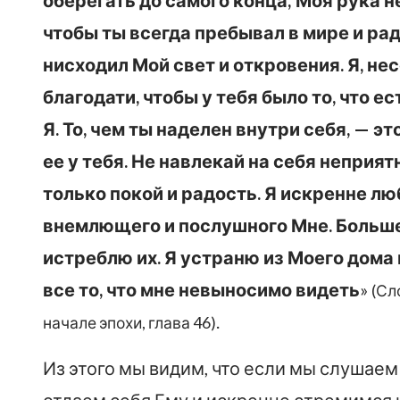
оберегать до самого конца; Моя рука 
чтобы ты всегда пребывал в мире и ра
нисходил Мой свет и откровения. Я, н
благодати, чтобы у тебя было то, что е
Я. То, чем ты наделен внутри себя, — эт
ее у тебя. Не навлекай на себя неприят
только покой и радость. Я искренне люб
внемлющего и послушного Мне. Больше
истреблю их. Я устраню из Моего дома
все то, что мне невыносимо видеть
»
(Сл
.
начале эпохи, глава 46)
Из этого мы видим, что если мы слушаем