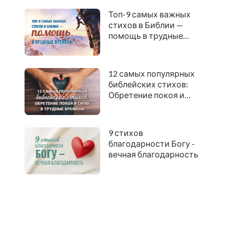
Топ-9 самых важных
стихов в Библии —
помощь в трудные
времена
12 самых популярных
библейских стихов:
Обретение покоя и
силы в трудные
времена
9 стихов
благодарности Богу -
вечная благодарность