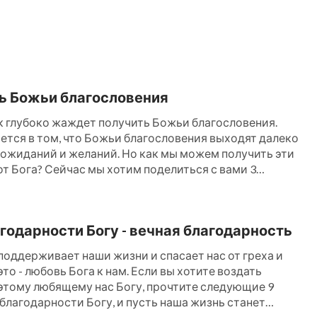
я наших потребностей. Независимо от
овные потребности или требования
ы искренне полагаемся на Бога и следуем
. Он всегда рядом, чтобы позаботиться о
ь Божьи благословения
 в чем мы нуждаемся.
 глубоко жаждет получить Божьи благословения.
ется в том, что Божьи благословения выходят далеко
 и внимательно следовать по Его стопам,
 ожиданий и желаний. Но как мы можем получить эти
от Бога? Сейчас мы хотим поделиться с вами 3
 мы ни в чем не испытывали недостатка?
тать изобилие Божьих благословений. 1. Приоритет
но онлайн-чата в нижней части нашего
зни — Он источник благословений Когда мы […]
лово, чтобы найти путь!
агодарности Богу - вечная благодарность
 поддерживает наши жизни и спасает нас от греха и
обремененные, и Я успокою вас;
»
(Мф.
это - любовь Бога к нам. Если вы хотите воздать
этому любящему нас Богу, прочтите следующие 9
благодарности Богу, и пусть наша жизнь станет