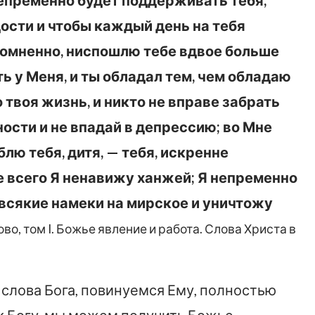
непременно будет поддерживать тебя,
дости и чтобы каждый день на тебя
есомненно, ниспошлю тебе вдвое больше
сть у Меня, и ты обладал тем, чем обладаю
о твоя жизнь, и никто не вправе забрать
ности и не впадай в депрессию; во Мне
лю тебя, дитя, — тебя, искренне
 всего Я ненавижу ханжей; Я непременно
 всякие намеки на мирское и уничтожу
ово, том I. Божье явление и работа. Слова Христа в
 слова Бога, повинуемся Ему, полностью