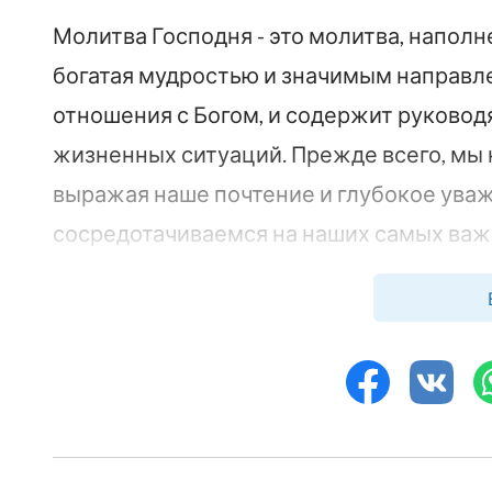
Молитва Господня - это молитва, напол
богатая мудростью и значимым направлен
отношения с Богом, и содержит руково
жизненных ситуаций. Прежде всего, мы 
выражая наше почтение и глубокое уваж
сосредотачиваемся на наших самых важн
Божье снизошло на землю, что является
верующих. Руководство Господа еще бо
обеспечения и защиты. В мире, изобилу
каждого человека может испытывать го
Божьей поддержке и защите. Благодаря
молитвам мы можем оказаться под Его 