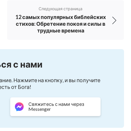
олебимо отстаивать нашу веру. Мы с
Следующая страница
Царство Божье полностью осуществится на
12 самых популярных библейских
стихов: Обретение покоя и силы в
трудные времена
реализуется на земле? Вы хотите узнать,
олноценную жизнь? Пожалуйста, свяжитесь
части нашего сайта, и давайте вместе
ся с нами
ы!
ание. Нажмите на кнопку, и вы получите
сть от Бога!
уду нуждаться:»
.
(Пс. 23:1)
их, который может принести нам
Свяжитесь с нами через
Messenger
ог - любящий и добрый Пастырь, наш
н обладает изобилием благодати,