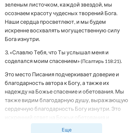
зеленым листочком, каждой звездой, мы
осознаем красоту чудесных творений Бога.
Наши сердца просветлеют, и мы будем
искренне восхвалять могущественную силу
Бога изнутри.
3. «Славлю Тебя, что Ты услышал меня и
соделался моим спасением»
.
(Псалтирь 118:21)
Это место Писания подчеркивает доверие и
благодарность автора к Богу, а также их
надежду на Божье спасение и обетования. Мы
также видим благодарную душу, выражающую
сердечную благодарность Богу изнутри. Это
искренний ответ на Божьи обетования и
спасение, а также демонстрация почтения,
Еще