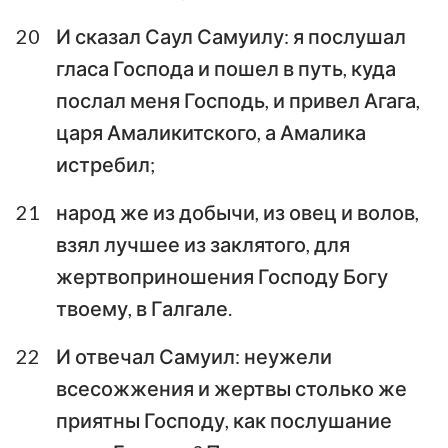
20
И сказал Саул Самуилу: я послушал
гласа Господа и пошел в путь, куда
послал меня Господь, и привел Агага,
царя Амаликитского, а Амалика
истребил;
21
народ же из добычи, из овец и волов,
взял лучшее из заклятого, для
жертвоприношения Господу Богу
твоему, в Галгале.
22
И отвечал Самуил: неужели
всесожжения и жертвы столько же
приятны Господу, как послушание