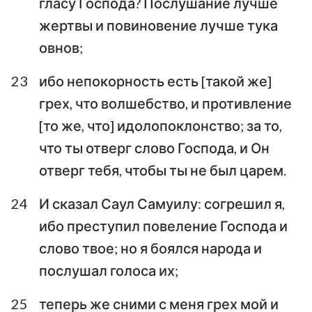
гласу Господа? Послушание лучше
жертвы и повиновение лучше тука
овнов;
1
2
3
4
5
6
7
23
ибо непокорность есть [такой же]
8
9
10
11
12
13
14
грех, что волшебство, и противление
[то же, что] идолопоклонство; за то,
15
16
17
18
19
20
21
что ты отверг слово Господа, и Он
22
23
24
25
26
27
28
отверг тебя, чтобы ты не был царем.
29
30
31
24
И сказал Саул Самуилу: согрешил я,
ибо преступил повеление Господа и
слово твое; но я боялся народа и
послушал голоса их;
25
теперь же сними с меня грех мой и