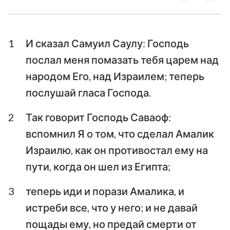
Ездра
Неемия
1
И сказал Самуил Саулу: Господь
Есфирь
Иов
послал меня помазать тебя царем над
Псалтирь
Притчи
народом Его, над Израилем; теперь
Екклесиаст
Песни Песней
послушай гласа Господа.
Исаия
Иеремия
2
Так говорит Господь Саваоф:
вспомнил Я о том, что сделал Амалик
Плач Иеремии
Иезекииль
Израилю, как он противостал ему на
Даниил
Осия
пути, когда он шел из Египта;
Иоиль
Амос
3
теперь иди и порази Амалика, и
Авдия
Иона
истреби все, что у него; и не давай
пощады ему, но предай смерти от
Михей
Наум