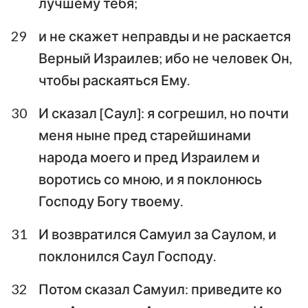
лучшему тебя;
29
и не скажет неправды и не раскается
Верный Израилев; ибо не человек Он,
чтобы раскаяться Ему.
30
И сказал [Саул]: я согрешил, но почти
меня ныне пред старейшинами
народа моего и пред Израилем и
воротись со мною, и я поклонюсь
Господу Богу твоему.
31
И возвратился Самуил за Саулом, и
поклонился Саул Господу.
32
Потом сказал Самуил: приведите ко