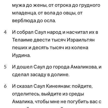
мужа до жены, от отрока до грудного
Аввакум
Софония
младенца, от вола до овцы, от
Аггей
Захария
верблюда до осла.
Малахия
4
И собрал Саул народ и насчитал их в
Телаиме двести тысяч Израильтян
пеших и десять тысяч из колена
Иудина.
5
И дошел Саул до города Амаликова, и
сделал засаду в долине.
6
И сказал Саул Кинеянам: пойдите,
отделитесь, выйдите из среды
Амалика, чтобы мне не погубить вас с