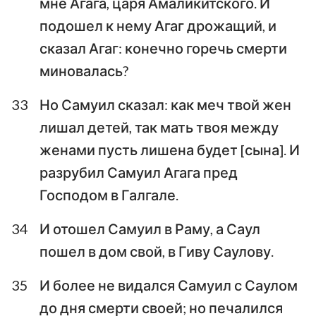
мне Агага, царя Амаликитского. И
подошел к нему Агаг дрожащий, и
сказал Агаг: конечно горечь смерти
миновалась?
33
Но Самуил сказал: как меч твой жен
лишал детей, так мать твоя между
женами пусть лишена будет [сына]. И
разрубил Самуил Агага пред
Господом в Галгале.
34
И отошел Самуил в Раму, а Саул
пошел в дом свой, в Гиву Саулову.
35
И более не видался Самуил с Саулом
до дня смерти своей; но печалился