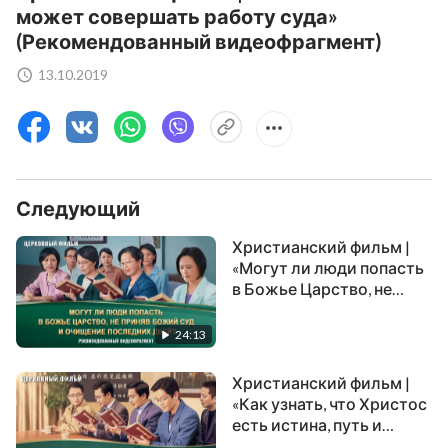
может совершать работу суда»
(Рекомендованный видеофрагмент)
13.10.2019
Следующий
Христианский фильм |
«Могут ли люди попасть
в Божье Царство, не
приняв Божий суд и
очищение последних
24:13
дней?»
(Рекомендованный
Христианский фильм |
видеофрагмент)
«Как узнать, что Христос
есть истина, путь и
жизнь?»