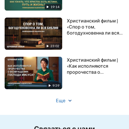
(Рекомендованный
19:14
видеофрагмент)
Христианский фильм |
«Спор о том,
богодухновенна ли вся
Библия»
(Рекомендованный
23:02
видеофрагмент)
Христианский фильм |
«Как исполняются
пророчества о
возвращении Господа
Иисуса?»
9:59
(Рекомендованный
видеофрагмент)
Еще
Связаться с нами