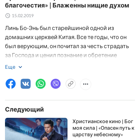
благочестия» | Блаженны нищие духом
15.02.2019
Линь Бо-Энь был старейшиной одной из
домашних церквей Китая. Все те годы, что он
был верующим, он почитал за честь страдать
за Господа и ценил познание и обретение
Господа Иисуса Христа превыше всего в этом
Еще
мире. В один судьбоносный день он отправился
проповедовать и услышал новость, которая
шокировала его: Господь Иисус вернулся в мир
во плоти, Он есть
Христос
последних дней –
Следующий
Всемогущий Бог! Линь Бо-Энь был озадачен.
Считалось, что при возвращении Господь
Христианское кино | Бог
должен был сойти на облаках, почему же Он
моя сила | «Опасен путь к
царству небесному»
тогда воплотился и совершает Свою работу