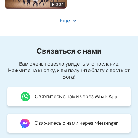
с Его планом управления.
3:35
И «явление» это иное
Еще
чем «явление» Бога, ведущего за собой,
наставляющего, просвящающего,
Связаться с нами
наставляющего и просвящающего.
Вам очень повезло увидеть это послание.
Нажмите на кнопку, и вы получите благую весть от
Бог великое творит всякий раз, являя Себя.
Бога!
Работа эта иная, чем в предыдущие периоды,
Свяжитесь с нами через WhatsApp
человек ее себе не представлял, никогда не
испытал,
никогда ее не испытал,
Свяжитесь с нами через Messenger
этой работой начат новый период, а прежний