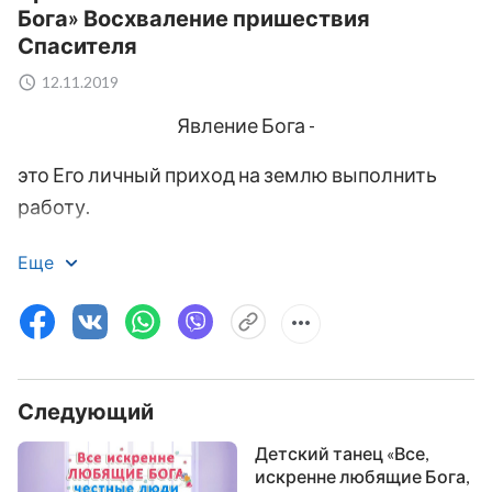
Бога» Восхваление пришествия
Спасителя
12.11.2019
Явление Бога -
это Его личный приход на землю выполнить
работу.
Благодаря Своей личности и характеру, и
Еще
собственному методу
Он сходит среди людей начать период и
привести к концу.
Следующий
Это явление - не знамение, не образ.
Детский танец «Все,
Оно не в форме церемонии.
искренне любящие Бога,