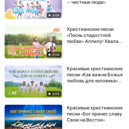
— честные люди»
Это не чудо. Не великое видение.
6:04
Это далеко не религиозный процесс.
Христианские песни
Это реальный факт, который можно узреть,
«Песнь сладостной
любви» Аллилу! Хвала
это факт, который можно узреть.
Богу! | видеоклип
3:04
И явление это не ради соблюдения правил,
Красивые христианские
и не ради краткосрочного дела,
песни «Как важна Божья
любовь для человека»
скорее, его цель - этап работы в плане
Корейский видеоклип
управления Бога.
поклонения
6:01
Явление Бога всегда имеет смысл,
Красивые христианские
песни «Бог принес славу
и связано всегда с Его планом управления,
Свою на Восток»