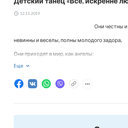
Детский танец «Все, искренне л
12.11.2019
Они честны и 
невинны и веселы, полны молодого задора,
Они приходят в мир, как ангелы:
Еще
Без лжи, без обмана, без притворства,
с открытыми, честными сердцами, живя с до
Они отдают свои сердца Богу, Бог доверяет и
они – честные люди, которых любит Бог.
Живя каждый день под руководством Божьих