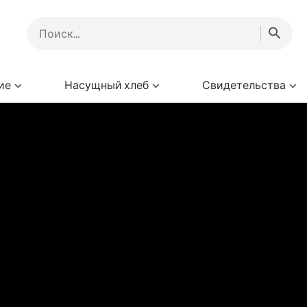
ие
Насущный хлеб
Свидетельства