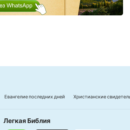
 словам Божьим.
 свободны.
достным.
 слов,
им.
ивым и радостным.
Евангелие последних дней
Христианские свидетел
Легкая Библия
 радостно,