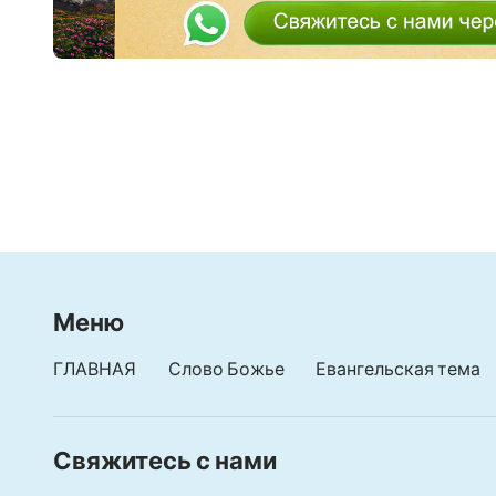
Они боятся Бога, удаляются от зла, живут по
Они живут в Божьих словах, они избавлены и
Любить Бога – значит быть счастливым и ра
Живя каждый день под руководством Божьих
я благословен Богом, Дух Святой ведет меня.
Я принимаю Божью проверку и живу перед Н
Меню
Искренне любить Бога – значит быть счастл
ГЛАВНАЯ
Слово Божье
Евангельская тема
Царство Христа – это рай для честных людей,
Это их прекрасный дом.
Свяжитесь с нами
Когда мое сердце любит Бога, оно спокойно и