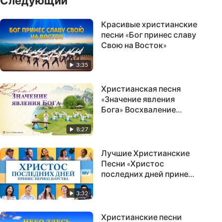
Следующий
Красивые христианские
песни «Бог принес славу
Свою на Восток»
3:35
Христианская песня
«Значение явления
Бога» Восхваление
пришествия Спасителя
8:27
Лучшие Христианские
Песни «Христос
последних дней принес
Период Царства»
3:32
Христианские песни