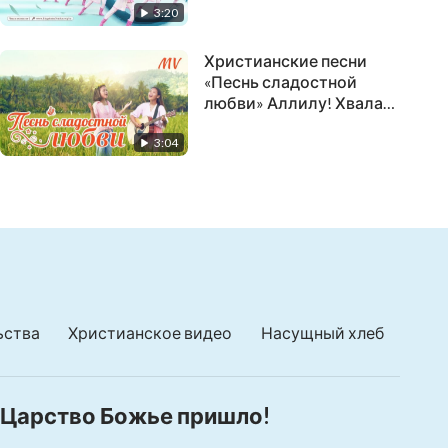
3:20
Иерусалим нисходил с
неба
Христианские песни
«Песнь сладостной
любви» Аллилу! Хвала
Богу! | видеоклип
3:04
ьства
Христианское видео
Насущный хлеб
Царство Божье пришло!