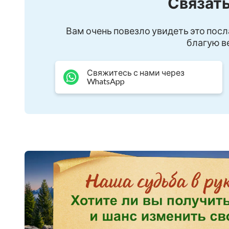
Связать
я благословен Богом, Дух Святой ведет меня.
Вам очень повезло увидеть это посл
Я принимаю Божью проверку и живу перед Н
благую ве
Искренне любить Бога –
Свяжитесь с нами через
WhatsApp
значит быть счастливым и радостным.
Царство Христа – это рай для честных людей,
Это их прекрасный дом.
Все те, кто любит истину, имеют честные сер
Честные люди радуются, претворяя в жизнь и
когда они повинуются Богу, их сердца успока