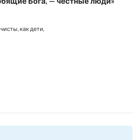
юбящие Бога, — честные люди»
чисты, как дети,
стоинством.
м,
 слов,