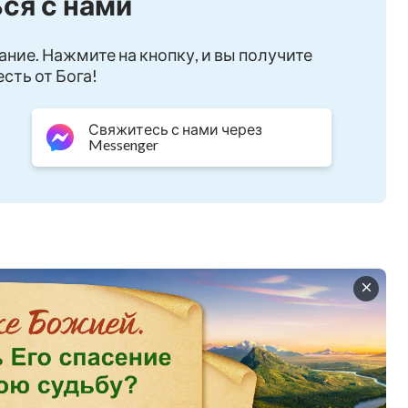
ся с нами
ание. Нажмите на кнопку, и вы получите
им.
сть от Бога!
Свяжитесь с нами через
Messenger
дца.
стину,
иваются.