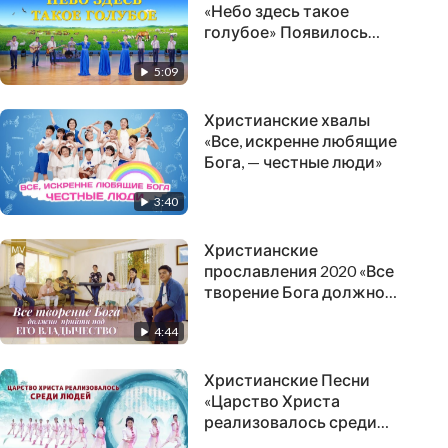
«Небо здесь такое
голубое» Появилось
Царство Христа
5:09
(Женский хор)
Христианские хвалы
«Все, искренне любящие
Бога, — честные люди»
3:40
Христианские
прославления 2020 «Все
творение Бога должно
прийти под Его
4:44
владычество»
Христианские Песни
«Царство Христа
реализовалось среди
людей» Новый