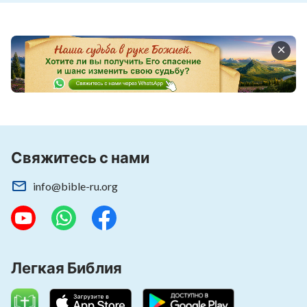
наполняют сердце мое.
Я люблю Тебя, о, люблю Тебя.
Слова Твои – лучшее, что есть в моей жизни.
Какое счастье – спасенной быть Тобой.
Буду вечно любить и славить Тебя.
Свяжитесь с нами
Аллилу-аллилуйя! Аллилу-аллилуйя!
info@bible-ru.org
Аллилу-аллилуйя! Хвала Богу.
Аллилу-аллилуйя! Аллилу-аллилуйя!
Аллилу-аллилуйя! Хвала Богу.
Легкая Библия
из сборника «Следуйте за Агнцем и пойте