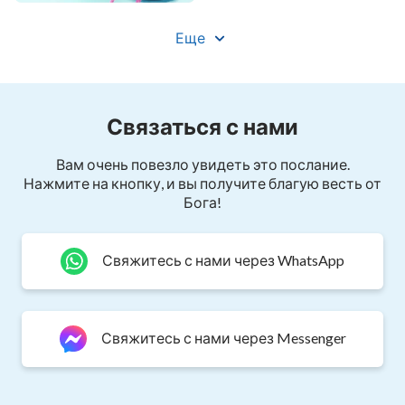
неба
Буду вечно любить и славить Тебя.
Еще
Аллилу-аллилуйя! Аллилу-аллилуйя!
Аллилу-аллилуйя! Хвала Богу.
Связаться с нами
В любви мы неразлучны и счастливы.
Вам очень повезло увидеть это послание.
Я понимаю Твою волю и всецело ей повинуюсь.
Нажмите на кнопку, и вы получите благую весть от
Бога!
Я никогда не буду сопротивляться Тебе,
не покину Тебя.
Свяжитесь с нами через WhatsApp
Я размышляю о Твоих словах,
Свяжитесь с нами через Messenger
ценю Тебя, дорогой Боже.
Твои слова очищают мое развращение,