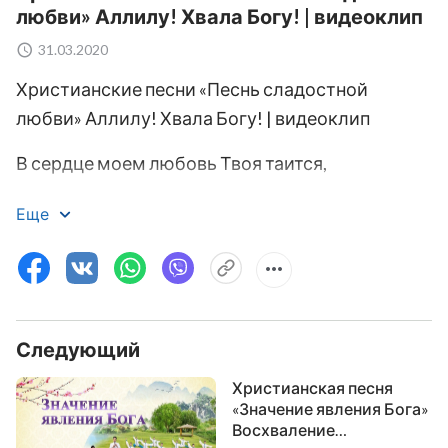
любви» Аллилу! Хвала Богу! | видеоклип
31.03.2020
Христианские песни «Песнь сладостной
любви» Аллилу! Хвала Богу! | видеоклип
В сердце моем любовь Твоя таится,
нежно она ведет меня ближе к Тебе.
Еще
Забота о сердце Твоем мое делает лучше.
Служу Тебе сердцем и умом –
это все, что нужно мне.
Следующий
Слова Твои ведут мое сердце, я следую за
Христианская песня
«Значение явления Бога»
Тобой.
Восхваление