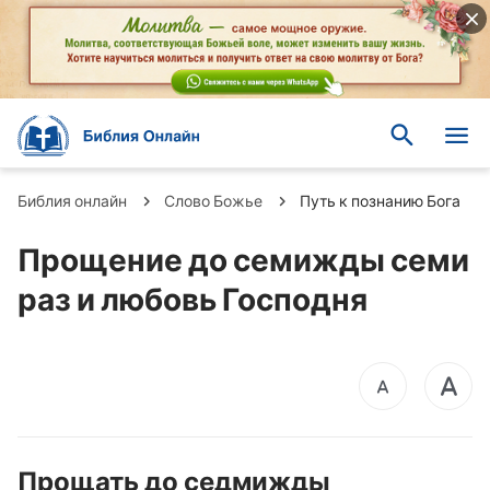
Библия онлайн
Слово Божье
Путь к познанию Бога
Прощение до семижды семи
раз и любовь Господня
Прощать до седмижды