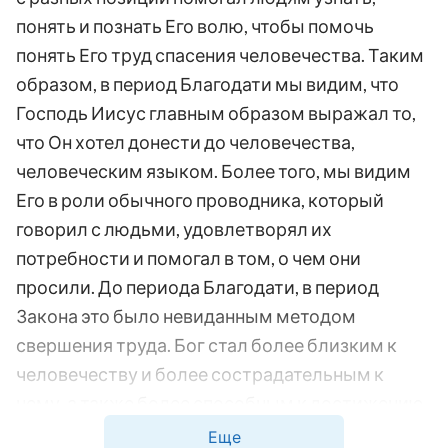
понять и познать Его волю, чтобы помочь
понять Его труд спасения человечества. Таким
образом, в период Благодати мы видим, что
Господь Иисус главным образом выражал то,
что Он хотел донести до человечества,
человеческим языком. Более того, мы видим
Его в роли обычного проводника, который
говорил с людьми, удовлетворял их
потребности и помогал в том, о чем они
просили. До периода Благодати, в период
Закона это было невиданным методом
свершения труда. Бог стал более близким к
человечеству и более сострадательным к
нему, а также более способным к достижению
практических результатов, как в форме, так и в
Еще