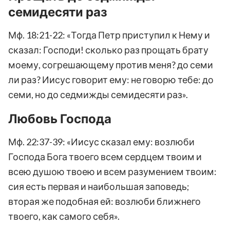
семидесяти раз
Мф. 18:21-22: «Тогда Петр приступил к Нему и
сказал: Господи! сколько раз прощать брату
моему, согрешающему против меня? до семи
ли раз? Иисус говорит ему: не говорю тебе: до
семи, но до седмижды семидесяти раз».
Любовь Господа
Мф. 22:37-39: «Иисус сказал ему: возлюби
Господа Бога твоего всем сердцем твоим и
всею душою твоею и всем разумением твоим:
сия есть первая и наибольшая заповедь;
вторая же подобная ей: возлюби ближнего
твоего, как самого себя».