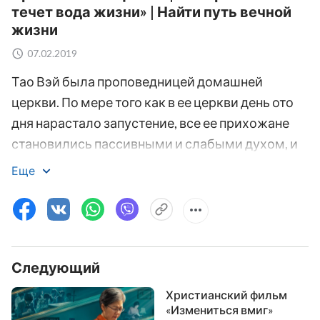
течет вода жизни» | Найти путь вечной
жизни
07.02.2019
Тао Вэй была проповедницей домашней
церкви. По мере того как в ее церкви день ото
дня нарастало запустение, все ее прихожане
становились пассивными и слабыми духом, и
ее собственная душа погружалась во мрак. Она
Еще
была больше неспособна чувствовать
присутствие Господа, и находилась в
замешательстве и растерянности. Как
религиозный мир утратил труд Святого Духа?
Следующий
Возможно ли, что Господь уже вернулся и
явился, чтобы совершать Свою работу где-
Христианский фильм
либо еще?.. По мере того как Тао Вэй искала
«Измениться вмиг»