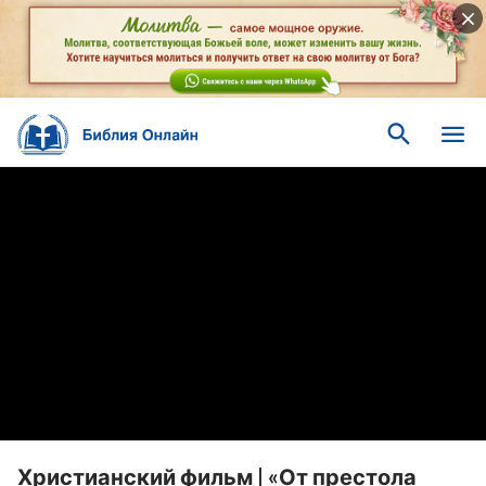
Христианский фильм | «От престола