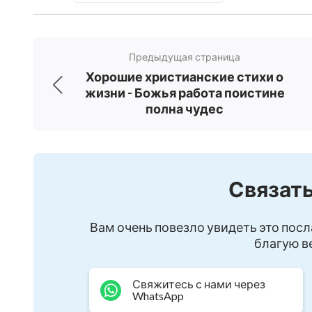
Вам также может понравиться:
Очень трогательные христианские стих
Предыдущая страница
Хорошие христианские стихи о
Только переживая тяжелые испытания,
жизни - Божья работа поистине
полна чудес
Связать
Вам очень повезло увидеть это посл
благую ве
Свяжитесь с нами через
WhatsApp