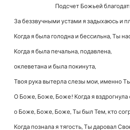
Подсчет Божьей благодати
За беззвучными устами я задыхаюсь и пл
Когда я была голодна и бессильна, Ты н
Когда я была печальна, подавлена,
оклеветана и была покинута,
Твоя рука вытерла слезы мои, именно Т
О Боже, Боже, Боже! Когда я вздрогнула 
о Боже, Боже, Боже, Ты был Тем, кто сог
Когда познала я тягость, Ты даровал Св