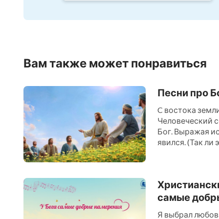
Вам также может понравиться
Песни про Б
C востока земли
Человеческий с
Бог. Выражая и
явился. (Так ли 
жизни. Небо, зе
Иерусалим соше
Христиански
самые добр
Я выбрал любовь