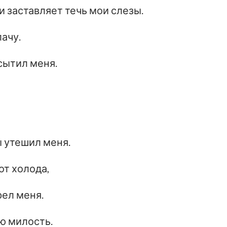
 заставляет течь мои слезы.
ачу.
асытил меня.
ы утешил меня.
от холода,
рел меня.
ою милость.