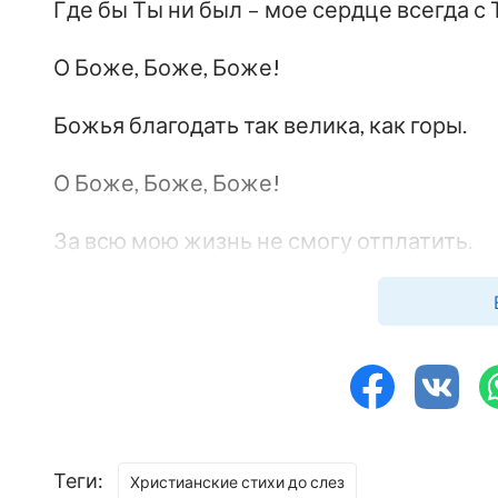
Где бы Ты ни был – мое сердце всегда с 
О Боже, Боже, Боже!
Божья благодать так велика, как горы.
О Боже, Боже, Боже!
За всю мою жизнь не смогу отплатить.
Твоя благодать столь глубока.
Чтобы описать ее, не хватит слов.
Твоя благодать столь глубока.
Чтобы описать ее, не хватит слов.
Теги:
Христианские стихи до слез