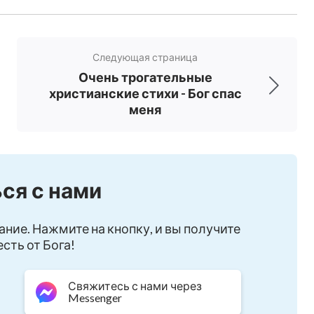
и — Бог спас меня
Следующая страница
Очень трогательные
 вы можете познать красоту Бога
христианские стихи - Бог спас
меня
ся с нами
ание. Нажмите на кнопку, и вы получите
сть от Бога!
Свяжитесь с нами через
Messenger