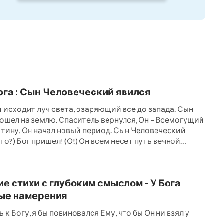
ога : Сын Человеческий явился
 исходит луч света, озаряющий все до запада. Сын
ошел на землю. Спаситель вернулся, Он – Всемогущий
стину, Он начал новый период. Сын Человеческий
это?) Бог пришел! (О!) Он всем несет путь вечной
мля, период, жизнь, путь и люди – все новое, новый
л […]
е стихи с глубоким смыслом - У Бога
ые намерения
 к Богу, я бы повиновался Ему, что бы Он ни взял у