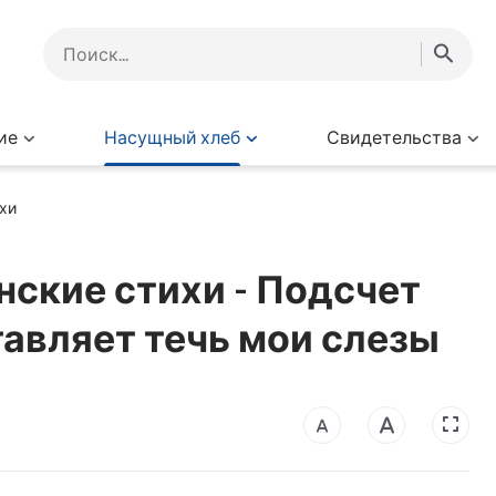
ие
Насущный хлеб
Свидетельства
хи
ские стихи - Подсчет
авляет течь мои слезы