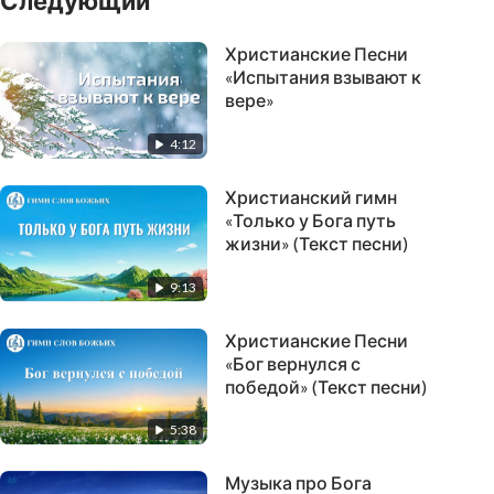
Следующий
Христианские Песни
«Испытания взывают к
вере»
4:12
Христианский гимн
«Только у Бога путь
жизни» (Текст песни)
9:13
Христианские Песни
«Бог вернулся с
победой» (Текст песни)
5:38
Музыка про Бога