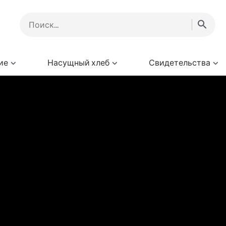
ие
Насущный хлеб
Свидетельства