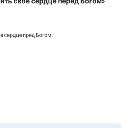
ить свое сердце перед Богом»
е сердце пред Богом:
им трудом.