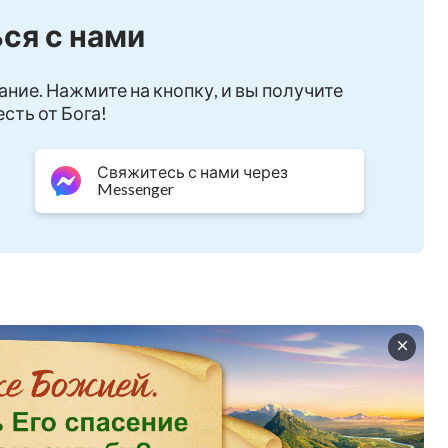
ся с нами
ание. Нажмите на кнопку, и вы получите
сть от Бога!
Свяжитесь с нами через
Messenger
пей.
любовь.