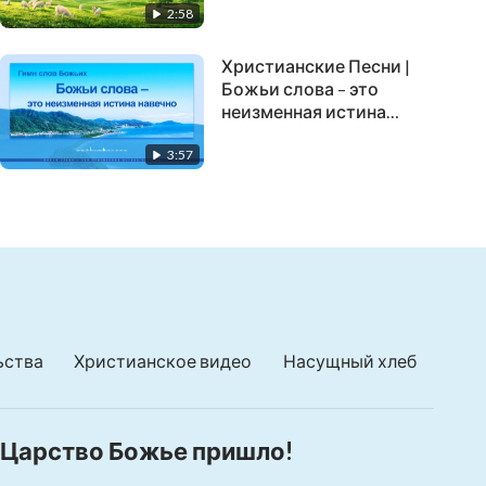
2:58
песни)
Христианские Песни |
Божьи слова – это
неизменная истина
навечно
3:57
ьства
Христианское видео
Насущный хлеб
Царство Божье пришло!