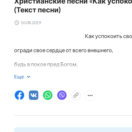
Христианские песни «Как успоко
(Текст песни)
10.08.2019
Как успокоить сво
огради свое сердце от всего внешнего,
будь в покое пред Богом,
Еще
молись Богу целеустремленным сердцем.
Со спокойным пред Богом сердцем
вкушай и пей Божьи слова.
Созерцай Его любовь и размышляй над Божь