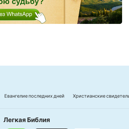
астолько умиротворено,
,
Евангелие последних дней
Христианские свидетел
Легкая Библия
олитвы,