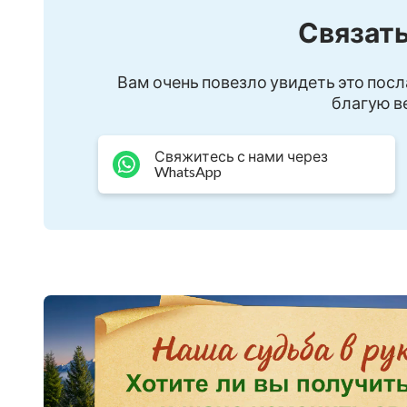
Начни с сути молитвы.
Связать
Сохраняй целеустремленность,
Вам очень повезло увидеть это посл
молись в определенное время.
благую ве
Даже если много дел,
Свяжитесь с нами через
WhatsApp
молись каждый день и Божьи слова вкушай и 
Стань ближе сердцем к Богу и созерцай Его 
Размышляй над словами Бога,
огради себя от воздействия внешнего мира.
Успокоение сердца пред Богом –
один из самых важных шагов