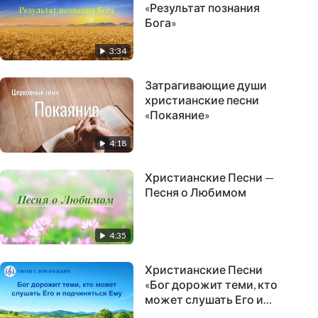
«Результат познания
Бога»
3:34
Затрагивающие души
христианские песни
«Покаяние»
4:18
Христианские Песни —
Песня о Любимом
4:35
Христианские Песни
«Бог дорожит теми, кто
может слушать Его и
подчиняться Ему» (Текст