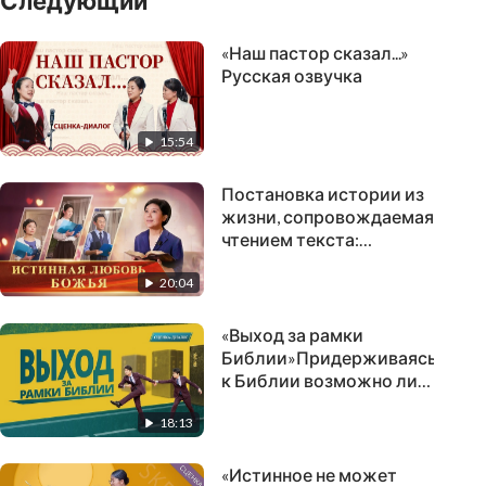
Следующий
«Наш пастор сказал...»
Русская озвучка
15:54
Постановка истории из
жизни, сопровождаемая
чтением текста:
«Истинная любовь
20:04
Божья»
«Выход за рамки
Библии»Придерживаясь
к Библии возможно ли
войти в Царство
18:13
Небесное
«Истинное не может