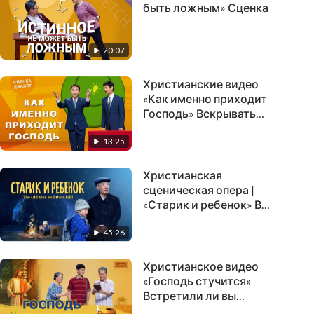
быть ложным» Сценка
20:07
Христианские видео
«Как именно приходит
Господь» Вскрывать
тайну возвращения
13:25
Господа | сценка
Христианская
сценическая опера |
«Старик и ребенок» В
гонениях и скорби
45:26
укрепляется вера в Бога
Христианское видео
«Господь стучится»
Встретили ли вы
Господа? | Сценка