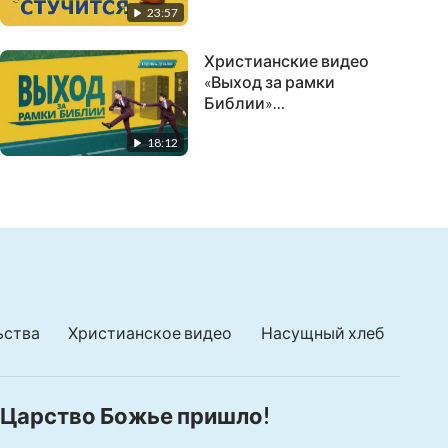
23:57
Христианские видео
«Выход за рамки
Библии»
Придерживаясь к
18:12
Библии возможно ли
войти в Царство
Небесное? | сценка
ьства
Христианское видео
Насущный хлеб
Царство Божье пришло!