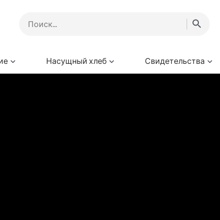
ие
Насущный хлеб
Свидетельства